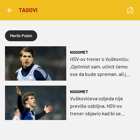
TAGOVI
Merlin Polzin
NOGOMET
HSV-ov trener o Vuškoviću:
„Optimist sam, učinit ćemo
sve da bude spreman, ali još
nismo ništa odlučili”
NOGOMET
Vuškovićeva ozljeda nije
previše ozbiljna, HSV-ov
trener objavio kad bi se
mogao vratiti