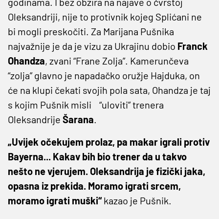
godinama. I bez obzira na najave o čvrstoj
Oleksandriji, nije to protivnik kojeg Splićani ne
bi mogli preskočiti. Za Marijana Pušnika
najvažnije je da je vizu za Ukrajinu dobio
Franck
Ohandza
, zvani “Frane Zolja”. Kamerunčeva
“zolja” glavno je napadačko oružje Hajduka, on
će na klupi čekati svojih pola sata, Ohandza je taj
s kojim Pušnik misli “uloviti” trenera
Oleksandrije
Šarana
.
„Uvijek očekujem prolaz, pa makar igrali protiv
Bayerna... Kakav bih bio trener da u takvo
nešto ne vjerujem. Oleksandrija je fizički jaka,
opasna iz prekida. Moramo igrati srcem,
moramo igrati muški“
kazao je Pušnik.