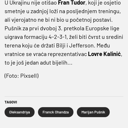
U Ukrajinu nije otišao
Fran Tudor
, koji je osjetio
smetnje u zadnjoj loži na posljednjem treningu,
ali vjerojatno ne bi ni bio u početnoj postavi.
Pušnik za prvi dvoboj 3. pretkola Europske lige
uigrava formaciju 4-2-3-1, želi biti čvrst u sredini
terena koju će držati Bilji i Jefferson. Među
vratnice se vraća reprezentativac
Lovre Kalinić
,
to je još jedan adut bijelih...
(Foto: Pixsell)
TAGOVI
Oleksandriya
Franck Ohandza
Marijan Pušnik