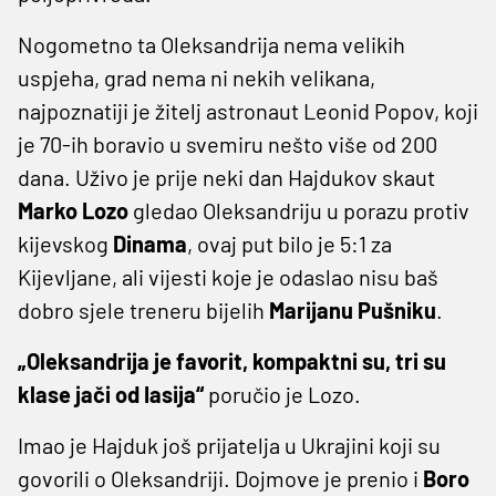
Nogometno ta Oleksandrija nema velikih
uspjeha, grad nema ni nekih velikana,
najpoznatiji je žitelj astronaut Leonid Popov, koji
je 70-ih boravio u svemiru nešto više od 200
dana. Uživo je prije neki dan Hajdukov skaut
Marko Lozo
gledao Oleksandriju u porazu protiv
kijevskog
Dinama
, ovaj put bilo je 5:1 za
Kijevljane, ali vijesti koje je odaslao nisu baš
dobro sjele treneru bijelih
Marijanu Pušniku
.
„Oleksandrija je favorit, kompaktni su, tri su
klase jači od Iasija“
poručio je Lozo.
Imao je Hajduk još prijatelja u Ukrajini koji su
govorili o Oleksandriji. Dojmove je prenio i
Boro