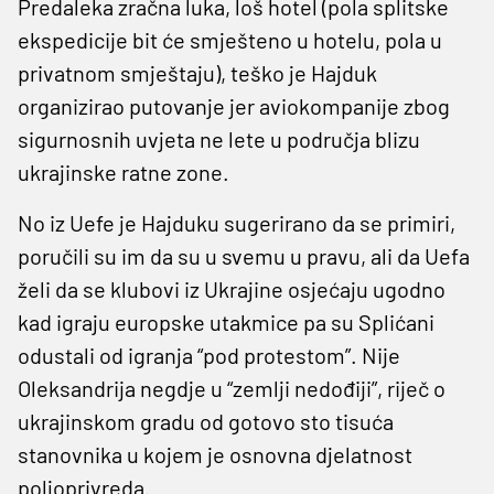
Predaleka zračna luka, loš hotel (pola splitske
ekspedicije bit će smješteno u hotelu, pola u
privatnom smještaju), teško je Hajduk
organizirao putovanje jer aviokompanije zbog
sigurnosnih uvjeta ne lete u područja blizu
ukrajinske ratne zone.
No iz Uefe je Hajduku sugerirano da se primiri,
poručili su im da su u svemu u pravu, ali da Uefa
želi da se klubovi iz Ukrajine osjećaju ugodno
kad igraju europske utakmice pa su Splićani
odustali od igranja “pod protestom”. Nije
Oleksandrija negdje u “zemlji nedođiji”, riječ o
ukrajinskom gradu od gotovo sto tisuća
stanovnika u kojem je osnovna djelatnost
poljoprivreda.