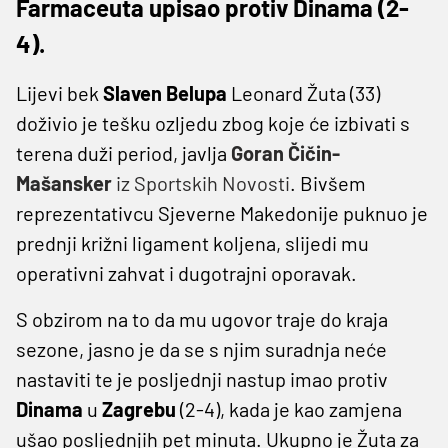
Farmaceuta upisao protiv Dinama (2-
4).
Lijevi bek
Slaven Belupa
Leonard Žuta (33)
doživio je tešku ozljedu zbog koje će izbivati s
terena duži period, javlja
Goran Čičin-
Mašansker
iz Sportskih Novosti
. Bivšem
reprezentativcu Sjeverne Makedonije puknuo je
prednji križni ligament koljena, slijedi mu
operativni zahvat i dugotrajni oporavak.
S obzirom na to da mu ugovor traje do kraja
sezone, jasno je da se s njim suradnja neće
nastaviti te je posljednji nastup imao protiv
Dinama
u
Zagrebu
(2-4), kada je kao zamjena
ušao posljednjih pet minuta. Ukupno je Žuta za