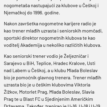
nogometaša nastupajući za klubove u Češkoj i
Njemačkoj do 1996. godine.
Nakon završetka nogometne karijere radio je
kao trener mlađih uzrasta i seniorskih momčadi,
sportski direktor nogometnih klubova te kao
voditelj Akademija u nekoliko različitih klubova.
Kao seniorski trener vodio je Željezničar i
Sarajevo u BiH, Teplice, Hradec Kralove, Usti
nad Labem u Češkoj, a u klubu Mlada Boleslav
bio je pomoćnik glavnog trenera. Trener mlađih
uzrasta bio je u češkim klubovima Viktoria
Žižkov, Motorlet Prag, Mlada Boleslav, Slavia
Prag te u Blast FC u Sjedinjenim Američkim
Državama. Također, trenirao je U-16, U-18 i U-19