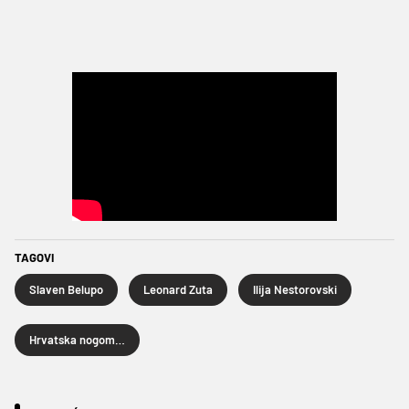
TAGOVI
Slaven Belupo
Leonard Zuta
Ilija Nestorovski
Hrvatska nogometna liga