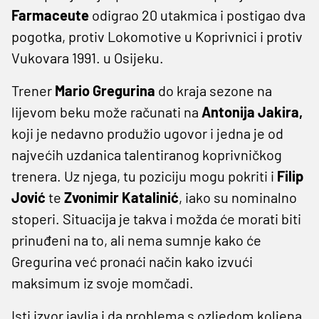
Farmaceute
odigrao 20 utakmica i postigao dva
pogotka, protiv Lokomotive u Koprivnici i protiv
Vukovara 1991. u Osijeku.
Trener
Mario Gregurina
do kraja sezone na
lijevom beku može računati na
Antonija Jakira,
koji je nedavno produžio ugovor i jedna je od
najvećih uzdanica talentiranog koprivničkog
trenera. Uz njega, tu poziciju mogu pokriti i
Filip
Jović
te
Zvonimir Katalinić
, iako su nominalno
stoperi. Situacija je takva i možda će morati biti
prinuđeni na to, ali nema sumnje kako će
Gregurina već pronaći način kako izvući
maksimum iz svoje momčadi.
Isti izvor javlja i da problema s ozljedom koljena