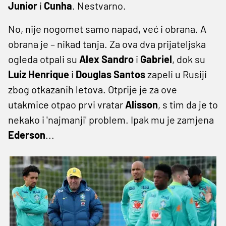
Junior
i
Cunha
. Nestvarno.
No, nije nogomet samo napad, već i obrana. A
obrana je – nikad tanja. Za ova dva prijateljska
ogleda otpali su
Alex Sandro
i
Gabriel
, dok su
Luiz Henrique
i
Douglas Santos
zapeli u Rusiji
zbog otkazanih letova. Otprije je za ove
utakmice otpao prvi vratar
Alisson
, s tim da je to
nekako i 'najmanji' problem. Ipak mu je zamjena
Ederson
...