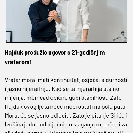
Hajduk produžio ugovor s 21-godišnjim
vratarom!
Vratar mora imati kontinuitet, osjećaj sigurnosti
i jasnu hijerarhiju. Kad se ta hijerarhija stalno
mijenja, momčad obično gubi stabilnost. Zato
Hajduk ovog ljeta neće moći ostati na pola puta.
Morat će se jasno odlučiti. Zato je pitanje Silića i
Ivušića jedno od ključnih u slaganju momčadi za
sljedeću sezonu. Iskustvo ima svoju težinu, ali