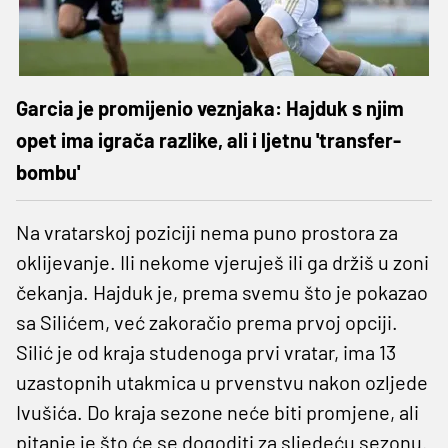
Garcia je promijenio veznjaka: Hajduk s njim
opet ima igrača razlike, ali i ljetnu 'transfer-
bombu'
Na vratarskoj poziciji nema puno prostora za
oklijevanje. Ili nekome vjeruješ ili ga držiš u zoni
čekanja. Hajduk je, prema svemu što je pokazao
sa Silićem, već zakoračio prema prvoj opciji.
Silić je od kraja studenoga prvi vratar, ima 13
uzastopnih utakmica u prvenstvu nakon ozljede
Ivušića. Do kraja sezone neće biti promjene, ali
pitanje je što će se dogoditi za sljedeću sezonu.