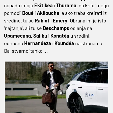
napadu imaju
Ekitikea
i
Thurama
, na krilu 'mogu
pomoći'
Doué
i
Akliouche
, a ako treba kreirati iz
sredine, tu su
Rabiot
i
Emery
. Obrana im je isto
'najtanja', ali tu se
Deschamps
oslanja na
Upamecana, Salibu
i
Konatéa
u sredini,
odnosno
Hernandeza
i
Koundéa
na stranama.
Da, stvarno 'tanko'...