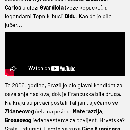
Carlos
u ulozi
Gvardiola
(veže kopačku), a
legendarni Topnik 'buši'
Didu
. Kao da je bilo
jučer...
Te 2006. godine, Brazil je bio glavni kandidat za
osvajanje naslova, dok je Francuska bila druga.
Na kraju su prvaci postali Talijani, sjećamo se
Zidaneovog
čela na prsima
Materazzija
,
Grossovog
jedanaesterca za povijest. Hrvatska?
Stala u skupini. Pamte se suze
Cice Kranjčara