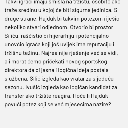
Takvi igrači imaju smisla na tržištu, osobito ako
traže sredinu u kojoj će biti sigurna jedinica. S
druge strane, Hajduk bi takvim potezom riješio
nekoliko stvari odjednom. Otvorio bi prostor
Siliću, raščistio bi hijerarhiju i potencijalno
unovčio igrača koji još uvijek ima reputaciju i
tržišnu težinu. Najrealnije rješenje već se vidi,
ali morat ćemo pričekati novog sportskog
direktora da bi jasna i logična ideja postala
službena. Silić izgleda kao vratar za sljedeću
sezonu. Ivušić izgleda kao logičan kandidat za
transfer ako tržište reagira. Hoće li Hajduk
povući potez koji se već mjesecima nazire?