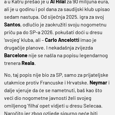
a u Katru prešao je u
Al Hilal
za 90 milijuna eura,
ali je u godinu i pol dana za saudijski klub upisao
sedam nastupa. Od siječnja 2025. igra za svoj
Santos
, odlučio je zaokružiti svoju nogometnu
priču pa do SP-a 2026. pokušati doći u dresu
'svojeg' kluba, ali –
Carlo Ancelotti
imao je
drugačije planove. I nekadašnja zvijezda
Barcelone
nije se našla na popisu legendarnog
trenera
Reala
.
No, taj popis nije bio za SP, samo za prijateljske
utakmice protiv Francuske i Hrvatske.
Neymar
i
dalje vjeruje da će se nametnuti, baš kao što
veći dio nogometne javnosti želi svojeg
omiljenog 'filha' opet vidjeti u dresu Selecaa.
Naročito jer zbog ozljede sigurno neće biti