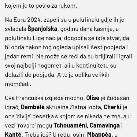
kojem je to pošlo za rukom.
Na Euru 2024. zapeli su u polufinalu gdje ih je
svladala
Španjolska
, godinu dana kasnije, u
polufinalu Lige nacija, dogodila se ista stvar, da
bi onda nakon tog ogleda upisali šest pobjeda i
jedan remi. Ne može se reći da su briljirali i igrali
svoj najbolji nogomet, ali u kontinuitetu su
dolazili do pobjeda. A to je odlika velikih
momčadi.
Ova Francuska izgleda moćno.
Olise
je čudesan
igrač,
Dembélé
aktualna Zlatna lopta,
Cherki
je
ona 'divlja' desetka s kojom se nikada ne zna, a u
vezi 'rovare' mogu
Tchouaméni, Camavinga
i
Kanté
. Treba još? U redu, osim
Mbappéa
, u