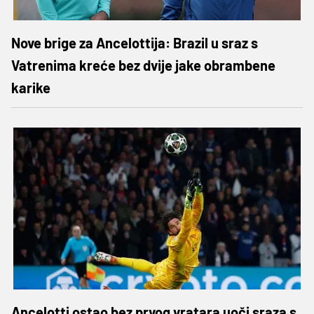
Nove brige za Ancelottija: Brazil u sraz s
Vatrenima kreće bez dvije jake obrambene
karike
Ancelotti ostao bez prvog vratara uoči sraza s