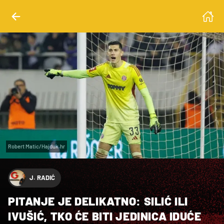
Robert Matic/Hajduk.hr
J. RADIĆ
PITANJE JE DELIKATNO: SILIĆ ILI
IVUŠIĆ, TKO ĆE BITI JEDINICA IDUĆE