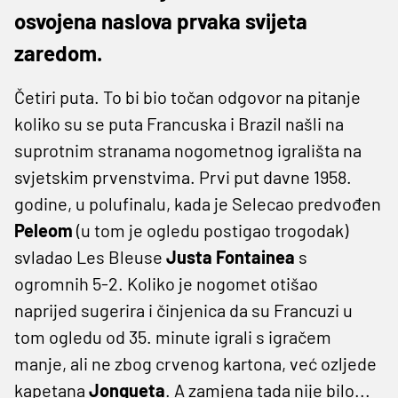
osvojena naslova prvaka svijeta
zaredom.
Četiri puta. To bi bio točan odgovor na pitanje
koliko su se puta Francuska i Brazil našli na
suprotnim stranama nogometnog igrališta na
svjetskim prvenstvima. Prvi put davne 1958.
godine, u polufinalu, kada je Selecao predvođen
Peleom
(u tom je ogledu postigao trogodak)
svladao Les Bleuse
Justa Fontainea
s
ogromnih 5-2. Koliko je nogomet otišao
naprijed sugerira i činjenica da su Francuzi u
tom ogledu od 35. minute igrali s igračem
manje, ali ne zbog crvenog kartona, već ozljede
kapetana
Jonqueta
. A zamjena tada nije bilo...