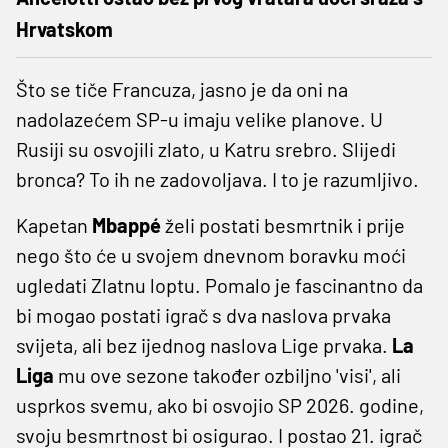
Hrvatskom
Što se tiče Francuza, jasno je da oni na
nadolazećem SP-u imaju velike planove. U
Rusiji su osvojili zlato, u Katru srebro. Slijedi
bronca? To ih ne zadovoljava. I to je razumljivo.
Kapetan
Mbappé
želi postati besmrtnik i prije
nego što će u svojem dnevnom boravku moći
ugledati Zlatnu loptu. Pomalo je fascinantno da
bi mogao postati igrač s dva naslova prvaka
svijeta, ali bez ijednog naslova Lige prvaka.
La
Liga
mu ove sezone također ozbiljno 'visi', ali
usprkos svemu, ako bi osvojio SP 2026. godine,
svoju besmrtnost bi osigurao. I postao 21. igrač