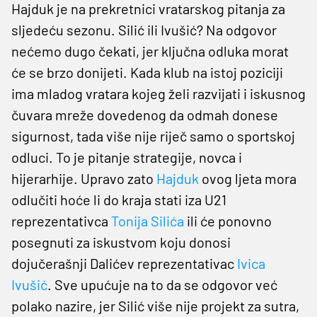
Hajduk je na prekretnici vratarskog pitanja za
sljedeću sezonu. Silić ili Ivušić? Na odgovor
nećemo dugo čekati, jer ključna odluka morat
će se brzo donijeti. Kada klub na istoj poziciji
ima mladog vratara kojeg želi razvijati i iskusnog
čuvara mreže dovedenog da odmah donese
sigurnost, tada više nije riječ samo o sportskoj
odluci. To je pitanje strategije, novca i
hijerarhije. Upravo zato
Hajduk
ovog ljeta mora
odlučiti hoće li do kraja stati iza U21
reprezentativca
Tonija Silića
ili će ponovno
posegnuti za iskustvom koju donosi
dojučerašnji Dalićev reprezentativac
Ivica
Ivušić
. Sve upućuje na to da se odgovor već
polako nazire, jer Silić više nije projekt za sutra,