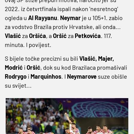
2022. iz četvrtfinala ispali nakon 'nesretnog'
ogleda u
Al Rayyanu
.
Neymar
je u 105+1. zabio
za vodstvo Brazila protiv Hrvatske, ali onda...
Vlašić
za
Oršića
, a
Oršić
za
Petkovića
. 117.
minuta. I povijest.
S bijele točke precizni su bili
Vlašić, Majer,
Modrić
i
Oršić
, dok su kod Brazilaca promašivali
Rodrygo
i
Marquinhos
. I
Neymarove
suze obišle
su svijet...