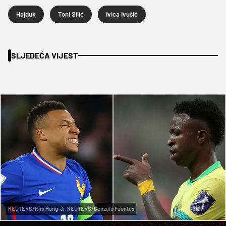
Hajduk
Toni Silić
Ivica Ivušić
SLJEDEĆA VIJEST
REUTERS/Kim Hong-Ji, REUTERS/Gonzalo Fuentes