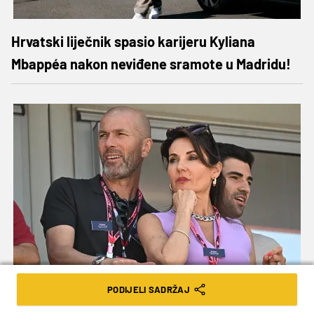
Hrvatski liječnik spasio karijeru Kyliana
Mbappéa nakon neviđene sramote u Madridu!
Zidane preuzima reprezentaciju nakon SP-a:
PODIJELI SADRŽAJ
Romano lansirao vijest koja je zapalila