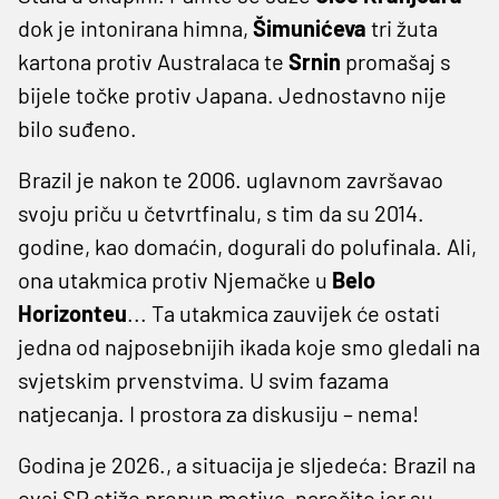
dok je intonirana himna,
Šimunićeva
tri žuta
kartona protiv Australaca te
Srnin
promašaj s
bijele točke protiv Japana. Jednostavno nije
bilo suđeno.
Brazil je nakon te 2006. uglavnom završavao
svoju priču u četvrtfinalu, s tim da su 2014.
godine, kao domaćin, dogurali do polufinala. Ali,
ona utakmica protiv Njemačke u
Belo
Horizonteu
... Ta utakmica zauvijek će ostati
jedna od najposebnijih ikada koje smo gledali na
svjetskim prvenstvima. U svim fazama
natjecanja. I prostora za diskusiju – nema!
Godina je 2026., a situacija je sljedeća: Brazil na
ovaj SP stiže prepun motiva, naročito jer su