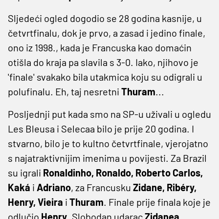
Sljedeći ogled dogodio se 28 godina kasnije, u
četvrtfinalu, dok je prvo, a zasad i jedino finale,
ono iz 1998., kada je Francuska kao domaćin
otišla do kraja pa slavila s 3-0. Iako, njihovo je
'finale' svakako bila utakmica koju su odigrali u
polufinalu. Eh, taj nesretni
Thuram
...
Posljednji put kada smo na SP-u uživali u ogledu
Les Bleusa i Selecaa bilo je prije 20 godina. I
stvarno, bilo je to kultno četvrtfinale, vjerojatno
s najatraktivnijim imenima u povijesti. Za Brazil
su igrali
Ronaldinho, Ronaldo, Roberto Carlos,
Kaká
i
Adriano
, za Francusku
Zidane, Ribéry,
Henry, Vieira
i
Thuram
. Finale prije finala koje je
odlučio
Henry
. Slobodan udarac
Zidanea
,