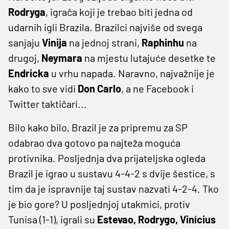
Rodryga
, igrača koji je trebao biti jedna od
udarnih igli Brazila. Brazilci najviše od svega
sanjaju
Vinija
na jednoj strani,
Raphinhu
na
drugoj,
Neymara
na mjestu lutajuće desetke te
Endricka
u vrhu napada. Naravno, najvažnije je
kako to sve vidi
Don Carlo
, a ne Facebook i
Twitter taktičari...
Bilo kako bilo, Brazil je za pripremu za SP
odabrao dva gotovo pa najteža moguća
protivnika. Posljednja dva prijateljska ogleda
Brazil je igrao u sustavu 4-4-2 s dvije šestice, s
tim da je ispravnije taj sustav nazvati 4-2-4. Tko
je bio gore? U posljednjoj utakmici, protiv
Tunisa (1-1), igrali su
Estevao, Rodrygo, Vinícius