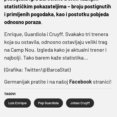
statističkim pokazateljima – broju postignutih
i primljenih pogodaka, kao i postotku pobjeda
odnosno poraza
.
Enrique, Guardiola i Cruyff. Svakako tri trenera
koja su ostavila, odnosno ostavljaju veliki trag
na Camp Nou. Izgleda kako je aktualni trener i
najbolji. Tako barem kaže statistika...
(Grafika: Twitter/@BarcaStat)
Germanijak pratite i na našoj
Facebook
stranici!
TAGOVI
Luis Enrique
Pep Guardiola
Johan Cruyff