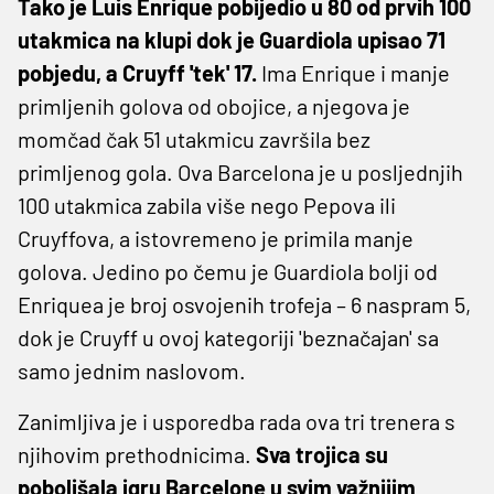
Tako je Luis Enrique pobijedio u 80 od prvih 100
utakmica na klupi dok je Guardiola upisao 71
pobjedu, a Cruyff 'tek' 17.
Ima Enrique i manje
primljenih golova od obojice, a njegova je
momčad čak 51 utakmicu završila bez
primljenog gola. Ova Barcelona je u posljednjih
100 utakmica zabila više nego Pepova ili
Cruyffova, a istovremeno je primila manje
golova. Jedino po čemu je Guardiola bolji od
Enriquea je broj osvojenih trofeja – 6 naspram 5,
dok je Cruyff u ovoj kategoriji 'beznačajan' sa
samo jednim naslovom.
Zanimljiva je i usporedba rada ova tri trenera s
njihovim prethodnicima.
Sva trojica su
poboljšala igru Barcelone u svim važnijim