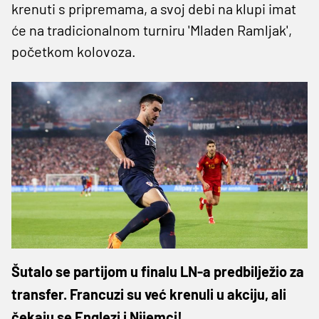
krenuti s pripremama, a svoj debi na klupi imat
će na tradicionalnom turniru 'Mladen Ramljak',
početkom kolovoza.
Šutalo se partijom u finalu LN-a predbilježio za
transfer. Francuzi su već krenuli u akciju, ali
čekaju se Englezi i Nijemci!