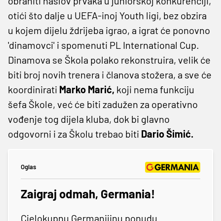
obraniti naslov prvaka u juniorskoj konkurenciji,
otići što dalje u UEFA-inoj Youth ligi, bez obzira
u kojem dijelu ždrijeba igrao, a igrat će ponovno
'dinamovci' i spomenuti PL International Cup.
Dinamova se Škola polako rekonstruira, velik će
biti broj novih trenera i članova stožera, a sve će
koordinirati
Marko Marić,
koji nema funkciju
šefa Škole, već će biti zadužen za operativno
vođenje tog dijela kluba, dok bi glavno
odgovorni i za Školu trebao biti
Dario Šimić.
Oglas
Zaigraj odmah, Germania!
Cjelokupnu Germanijinu ponudu