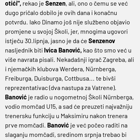
otići",
rekao je
Senzen
, ali, ono o čemu se već
dugo pričalo dobilo je ovih dana i konačnu
potvrdu. Iako Dinamo još nije službeno objavio
promjene u svojoj Školi, jer, mnogima ugovori
istječu 30.lipnja, jasno je da će
Senzenov
nasljednik biti
Ivica Banović,
kao što smo već u
više navrata pisali. Nekadašnji igrač Zagreba, ali
i njemačkih klubova Werdera, Nürnberga,
Freiburga, Duisburga, Cottbusa... te bivši
reprezentativac (dva nastupa za Vatrene).
Banović
je radio u nogometnoj Školi Nürnberga,
vodio momčad U15, a sad će preuzeti najvažniju
trenersku funkciju u Maksimiru nakon trenera
prve momčadi.
Banović
je već počeo raditi na
slaganju momčadi, sredinom srpnja trebao bi