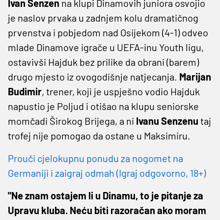
Ivan Senzen
na klupi Dinamovih juniora osvojio
je naslov prvaka u zadnjem kolu dramatičnog
prvenstva i pobjedom nad Osijekom (4-1) odveo
mlade Dinamove igrače u UEFA-inu Youth ligu,
ostavivši Hajduk bez prilike da obrani (barem)
drugo mjesto iz ovogodišnje natjecanja.
Marijan
Budimir
, trener, koji je uspješno vodio Hajduk
napustio je Poljud i otišao na klupu seniorske
momčadi Širokog Brijega, a ni
Ivanu Senzenu
taj
trofej nije pomogao da ostane u Maksimiru.
Prouči cjelokupnu ponudu za nogomet na
Germaniji i zaigraj odmah (Igraj odgovorno, 18+)
"Ne znam ostajem li u Dinamu, to je pitanje za
Upravu kluba. Neću biti razoračan ako moram