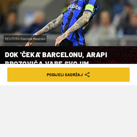
REUTERS/Daniele Mascolo
DOK 'ČEKA' BARCELONU, ARAPI
BROZOVIĆA VABE SVOJIM
PETRODOLARIMA
PODIJELI SADRŽAJ
VRIJEME ČITANJA: 3MIN | UTO. 20.06.23. | 12:15