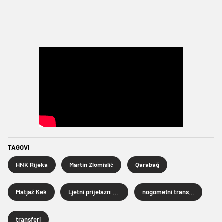
TAGOVI
HNK Rijeka
Martin Zlomislić
Qarabağ
Matjaž Kek
Ljetni prijelazni rok 2026.
nogometni transferi
transferi