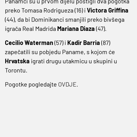
Panamci su u prvom dijelu postigli dva pogotka
preko Tomasa Rodrigueza (16) i
Victora Griffina
(44), da bi Dominikanci smanjili preko bivšega
igrača Real Madrida
Mariana Diaza
(47).
Cecilio Waterman
(57) i
Kadir Barria
(87)
zapečatili su pobjedu Paname, s kojom će
Hrvatska
igrati drugu utakmicu u skupini u
Torontu.
Pogotke pogledajte
OVDJE
.