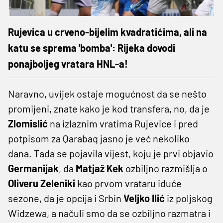
Rujevica u crveno-bijelim kvadratićima, ali na
katu se sprema 'bomba': Rijeka dovodi
ponajboljeg vratara HNL-a!
Naravno, uvijek ostaje mogućnost da se nešto
promijeni, znate kako je kod transfera, no, da je
Zlomislić
na izlaznim vratima Rujevice i pred
potpisom za Qarabaq jasno je već nekoliko
dana. Tada se pojavila vijest, koju je prvi objavio
Germanijak
, da
Matjaž Kek
ozbiljno razmišlja o
Oliveru Zeleniki
kao prvom vrataru iduće
sezone, da je opcija i Srbin
Veljko Ilić
iz poljskog
Widzewa, a načuli smo da se ozbiljno razmatra i