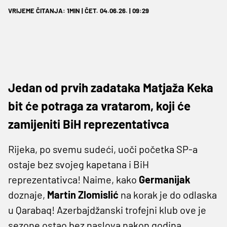
VRIJEME ČITANJA: 1MIN | ČET. 04.06.26. | 09:29
Jedan od prvih zadataka Matjaža Keka
bit će potraga za vratarom, koji će
zamijeniti BiH reprezentativca
Rijeka, po svemu sudeći, uoči početka SP-a
ostaje bez svojeg kapetana i BiH
reprezentativca! Naime, kako
Germanijak
doznaje,
Martin Zlomislić
na korak je do odlaska
u Qarabaq! Azerbajdžanski trofejni klub ove je
sezone ostao bez naslova nakon godina