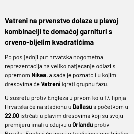
Vatreni na prvenstvo dolaze u plavoj
kombinaciji te domaćoj garnituri s
crveno-bijelim kvadratićima
Po posljednji put hrvatska nogometna
reprezentacija na veliko natjecanje odlazi s
opremom
Nikea
, a sada je poznato i u kojim
dresovima će
Vatreni
igrati grupnu fazu.
U susretu protiv Engleza u prvom kolu 17. lipnja
Hrvatska će na stadionu u
Dallasu
s početkom u
22.00
istrčati u plavim dresovima koji su svoju
premijeru imali u ožujku u
Orlandu
protiv
Brazila. Englezi će igrati u tradicionalnim bijelim