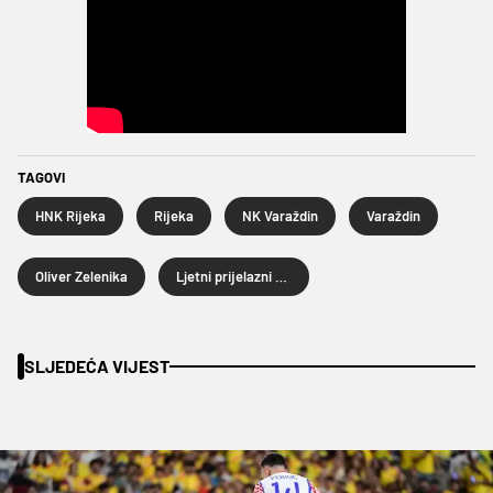
TAGOVI
HNK Rijeka
Rijeka
NK Varaždin
Varaždin
Oliver Zelenika
Ljetni prijelazni rok 2026.
SLJEDEĆA VIJEST