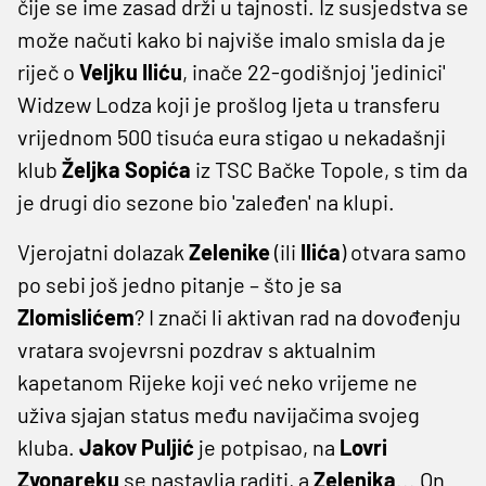
čije se ime zasad drži u tajnosti. Iz susjedstva se
može načuti kako bi najviše imalo smisla da je
riječ o
Veljku Iliću
, inače 22-godišnjoj 'jedinici'
Widzew Lodza koji je prošlog ljeta u transferu
vrijednom 500 tisuća eura stigao u nekadašnji
klub
Željka Sopića
iz TSC Bačke Topole, s tim da
je drugi dio sezone bio 'zaleđen' na klupi.
Vjerojatni dolazak
Zelenike
(ili
Ilića
) otvara samo
po sebi još jedno pitanje – što je sa
Zlomislićem
? I znači li aktivan rad na dovođenju
vratara svojevrsni pozdrav s aktualnim
kapetanom Rijeke koji već neko vrijeme ne
uživa sjajan status među navijačima svojeg
kluba.
Jakov Puljić
je potpisao, na
Lovri
Zvonareku
se nastavlja raditi, a
Zelenika
... On