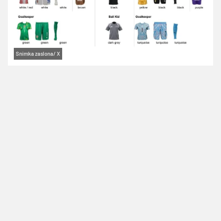
Snimka zaslona/ X