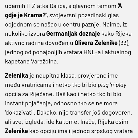
udarnih 11 Zlatka Dalića, s glavnom temom
'A
gdje je Krama?'
, svojevrsni pozadinski glas
odjednom se našao u centru pažnje. Naime, iz
nekoliko izvora
Germanijak doznaje
kako Rijeka
aktivno radi na dovođenju
Olivera Zelenike
(33),
jednog od ponajboljih vratara HNL-a i aktualnog
kapetana Varaždina.
Zelenika
je neupitna klasa, provjereno ime
među vratnicama i netko tko bi bio
plug 'n' play
opcija za Riječane. Baš kao i netko tko bi bio
instant pojačanje, odnosno tko se ne mora
'dokazivati'. Dakako, nije transfer još dogovoren,
ali sve, izgleda, ide ka tome. Inače, Rijeka osim
Zelenike
kao opciju ima i jednog srpskog vratara