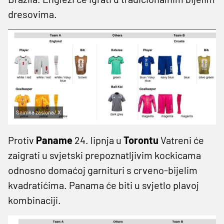
dresovima.
Snimka zaslona/ X
Protiv
Paname
24. lipnja u
Torontu
Vatreni će
zaigrati u svjetski prepoznatljivim kockicama
odnosno domaćoj garnituri s crveno-bijelim
kvadratićima. Panama će biti u svjetlo plavoj
kombinaciji.