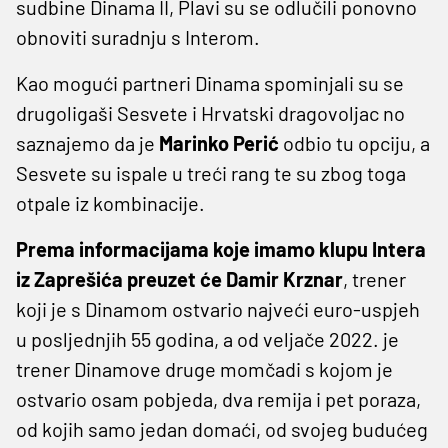
sudbine Dinama II, Plavi su se odlučili ponovno
obnoviti suradnju s Interom.
Kao mogući partneri Dinama spominjali su se
drugoligaši Sesvete i Hrvatski dragovoljac no
saznajemo da je
Marinko Perić
odbio tu opciju, a
Sesvete su ispale u treći rang te su zbog toga
otpale iz kombinacije.
Prema informacijama koje imamo klupu Intera
iz Zaprešića preuzet će Damir Krznar
, trener
koji je s Dinamom ostvario najveći euro-uspjeh
u posljednjih 55 godina, a od veljače 2022. je
trener Dinamove druge momčadi s kojom je
ostvario osam pobjeda, dva remija i pet poraza,
od kojih samo jedan domaći, od svojeg budućeg