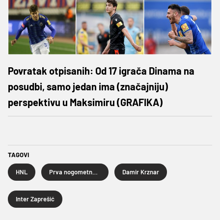
Povratak otpisanih: Od 17 igrača Dinama na
posudbi, samo jedan ima (značajniju)
perspektivu u Maksimiru (GRAFIKA)
TAGOVI
HNL
Prva nogometna liga
Damir Krznar
Inter Zaprešić