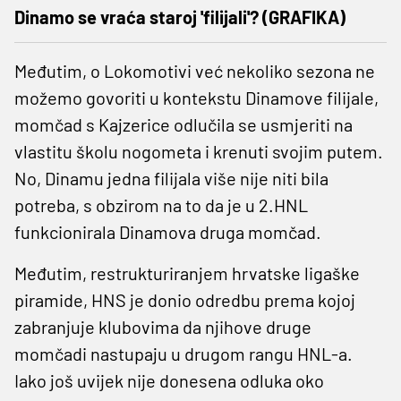
Dinamo se vraća staroj 'filijali'? (GRAFIKA)
Međutim, o Lokomotivi već nekoliko sezona ne
možemo govoriti u kontekstu Dinamove filijale,
momčad s Kajzerice odlučila se usmjeriti na
vlastitu školu nogometa i krenuti svojim putem.
No, Dinamu jedna filijala više nije niti bila
potreba, s obzirom na to da je u 2.HNL
funkcionirala Dinamova druga momčad.
Međutim, restrukturiranjem hrvatske ligaške
piramide, HNS je donio odredbu prema kojoj
zabranjuje klubovima da njihove druge
momčadi nastupaju u drugom rangu HNL-a.
Iako još uvijek nije donesena odluka oko