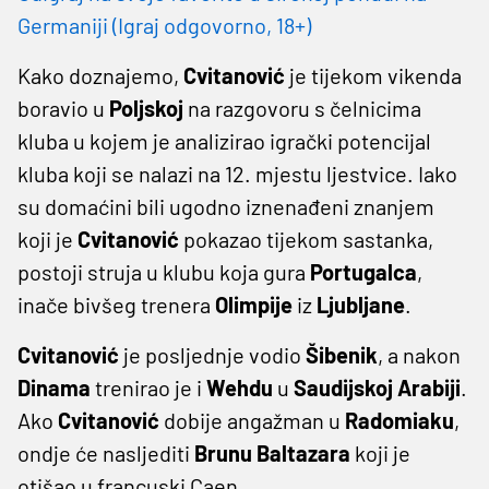
Germaniji (Igraj odgovorno, 18+)
Kako doznajemo,
Cvitanović
je tijekom vikenda
boravio u
Poljskoj
na razgovoru s čelnicima
kluba u kojem je analizirao igrački potencijal
kluba koji se nalazi na 12. mjestu ljestvice. Iako
su domaćini bili ugodno iznenađeni znanjem
koji je
Cvitanović
pokazao tijekom sastanka,
postoji struja u klubu koja gura
Portugalca
,
inače bivšeg trenera
Olimpije
iz
Ljubljane
.
Cvitanović
je posljednje vodio
Šibenik
, a nakon
Dinama
trenirao je i
Wehdu
u
Saudijskoj
Arabiji
.
Ako
Cvitanović
dobije angažman u
Radomiaku
,
ondje će nasljediti
Brunu
Baltazara
koji je
otišao u francuski Caen.