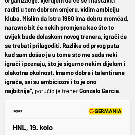
organizacije, vjerujem da će se i nastaviti
raditi u tom dobrom smjeru, vidim ambiciju
kluba. Mislim da Istra 1960 ima dobru momčad,
naravno bit će nekih promjena kao što to
uvijek bude dolaskom novog trenera, igrači će
se trebati prilagoditi. Razlika od prvog puta
kad sam došao je u tome što me sada neki
igrači i poznaju, što je sigurno nekim dijelom i
olakotna okolnost. Imamo dobre i talentirane
igrače, svi su ambiciozni i to je ono
najbitnije”
,
poručio je trener
Gonzalo Garcia
.
Oglas
HNL, 19. kolo