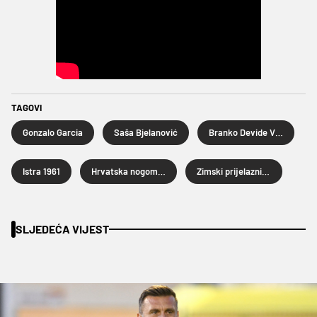
TAGOVI
Gonzalo Garcia
Saša Bjelanović
Branko Devide Vincenti
Istra 1961
Hrvatska nogometna liga
Zimski prijelazni rok 2025.
SLJEDEĆA VIJEST