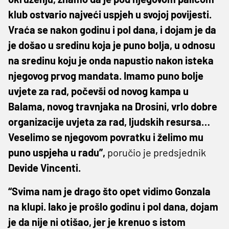
klub ostvario najveći uspjeh u svojoj povijesti.
Vraća se nakon godinu i pol dana, i dojam je da
je došao u sredinu koja je puno bolja, u odnosu
na sredinu koju je onda napustio nakon isteka
njegovog prvog mandata. Imamo puno bolje
uvjete za rad, počevši od novog kampa u
Balama, novog travnjaka na Drosini, vrlo dobre
organizacije uvjeta za rad, ljudskih resursa…
Veselimo se njegovom povratku i želimo mu
puno uspjeha u radu”,
poručio je predsjednik
Devide Vincenti.
“Svima nam je drago što opet vidimo Gonzala
na klupi. Iako je prošlo godinu i pol dana, dojam
je da nije ni otišao, jer je krenuo s istom