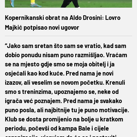
Kopernikanski obrat na Aldo Drosini: Lovro
Majkić potpisao novi ugovor
“Jako sam sretan što sam se vratio, kad sam
dobio ponudu nisam puno razmišljao. Vraćam
se na mjesto gdje smo se moja obitelj i ja
osjećali kao kod kuće. Pred nama je novi
izazov, ali veselim se novom početku. Krenuli
smo s treninzima, upoznajemo se, neke od
igrača već poznajem. Pred nama je svakako
puno posla, ali najbitnije tu je puno motivacije.
Klub se dosta promijenio na bolje u kratkom
periodu, počevši od kampa Bale i cijele