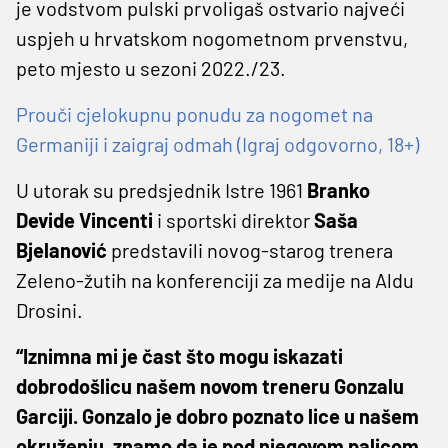
je vodstvom pulski prvoligaš ostvario najveći
uspjeh u hrvatskom nogometnom prvenstvu,
peto mjesto u sezoni 2022./23.
Prouči cjelokupnu ponudu za nogomet na
Germaniji i zaigraj odmah (Igraj odgovorno, 18+)
U utorak su predsjednik Istre 1961
Branko
Devide Vincenti
i sportski direktor
Saša
Bjelanović
predstavili novog-starog trenera
Zeleno-žutih na konferenciji za medije na Aldu
Drosini.
“Iznimna mi je čast što mogu iskazati
dobrodošlicu našem novom treneru Gonzalu
Garciji. Gonzalo je dobro poznato lice u našem
okruženju, znamo da je pod njegovom palicom