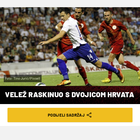
Foto: Tino Jurić/Pixsell
VELEŽ RASKINUO S DVOJICOM HRVATA
VRIJEME ČITANJA: 2MIN | UTO. 07.01.25. | 13:55
PODIJELI SADRŽAJ