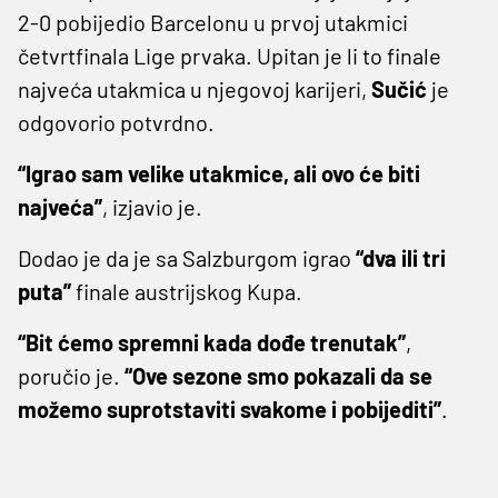
2-0 pobijedio Barcelonu u prvoj utakmici
četvrtfinala Lige prvaka. Upitan je li to finale
najveća utakmica u njegovoj karijeri,
Sučić
je
odgovorio potvrdno.
“Igrao sam velike utakmice, ali ovo će biti
najveća”
, izjavio je.
Dodao je da je sa Salzburgom igrao
“dva ili tri
puta”
finale austrijskog Kupa.
“Bit ćemo spremni kada dođe trenutak”
,
poručio je.
“Ove sezone smo pokazali da se
možemo suprotstaviti svakome i pobijediti”
.