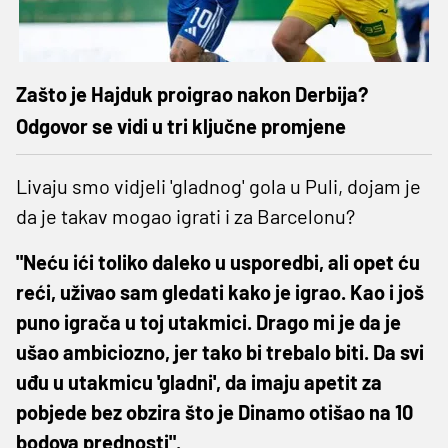
Zašto je Hajduk proigrao nakon Derbija?
Odgovor se vidi u tri ključne promjene
Livaju smo vidjeli 'gladnog' gola u Puli, dojam je
da je takav mogao igrati i za Barcelonu?
"Neću ići toliko daleko u usporedbi, ali opet ću
reći, uživao sam gledati kako je igrao. Kao i još
puno igrača u toj utakmici. Drago mi je da je
ušao ambiciozno, jer tako bi trebalo biti. Da svi
uđu u utakmicu 'gladni', da imaju apetit za
pobjede bez obzira što je Dinamo otišao na 10
bodova prednosti".