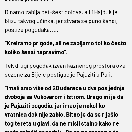
Dinamo zabija pet-šest golova, ali i Hajduk je
blizu takvog učinka, jer stvara se puno šansi,
postiže pogodaka.....
"Kreiramo prigode, ali ne zabijamo toliko često
koliko šansi napravimo".
Tek drugi pogodak izvan kaznenog prostora ove
sezone za Bijele postigao je Pajaziti u Puli.
"Imali smo više od 20 udaraca u dva posljednja
dvoboja sa Vukovarom i Istrom. Drago mi je da
je Pajaziti pogodio, jer imao je nekoliko
vratnica dok nije zabio. Bitno je da se riješio
tog tereta u glavi, da ne misli stalno kako ne
može zabviti pogodak,. Da ga ne proganja ta