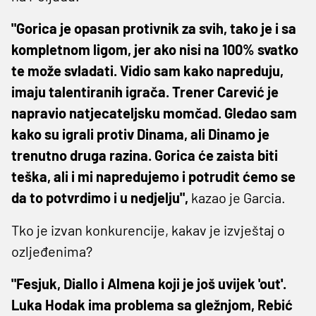
"Gorica je opasan protivnik za svih, tako je i sa
kompletnom ligom, jer ako nisi na 100% svatko
te može svladati. Vidio sam kako napreduju,
imaju talentiranih igrača. Trener Carević je
napravio natjecateljsku momčad. Gledao sam
kako su igrali protiv Dinama, ali Dinamo je
trenutno druga razina. Gorica će zaista biti
teška, ali i mi napredujemo i potrudit ćemo se
da to potvrdimo i u nedjelju",
kazao je Garcia.
Tko je izvan konkurencije, kakav je izvještaj o
ozljeđenima?
"Fesjuk, Diallo i Almena koji je još uvijek 'out'.
Luka Hodak ima problema sa gležnjom, Rebić