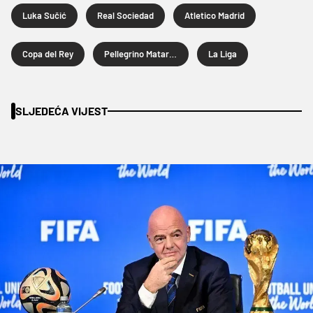
Luka Sučić
Real Sociedad
Atletico Madrid
Copa del Rey
Pellegrino Matarazzo
La Liga
SLJEDEĆA VIJEST