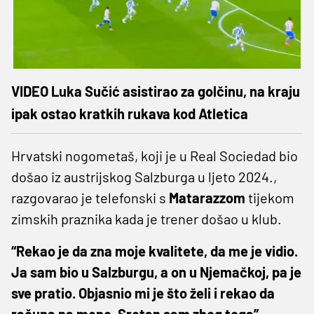
VIDEO Luka Sučić asistirao za golčinu, na kraju
ipak ostao kratkih rukava kod Atletica
Hrvatski nogometaš, koji je u Real Sociedad bio
došao iz austrijskog Salzburga u ljeto 2024.,
razgovarao je telefonski s
Matarazzom
tijekom
zimskih praznika kada je trener došao u klub.
“Rekao je da zna moje kvalitete, da me je vidio.
Ja sam bio u Salzburgu, a on u Njemačkoj, pa je
sve pratio. Objasnio mi je što želi i rekao da
računa na mene. Sretan sam zbog toga”
,