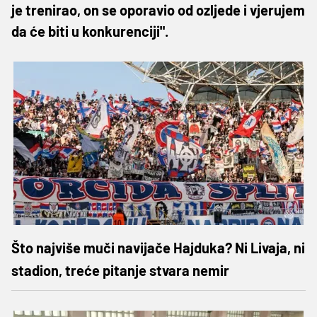
je trenirao, on se oporavio od ozljede i vjerujem
da će biti u konkurenciji".
Što najviše muči navijače Hajduka? Ni Livaja, ni
stadion, treće pitanje stvara nemir