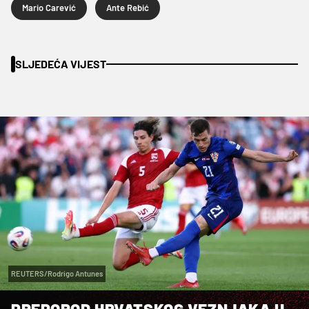
Mario Carević
Ante Rebić
SLJEDEĆA VIJEST
REUTERS/Rodrigo Antunes
PREPOROD HRVATSKOG VEZNJAKA U