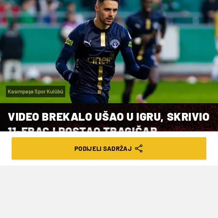
Kasımpaşa Spor Kulübü
VIDEO BREKALO UŠAO U IGRU, SKRIVIO
11-ERAC I POSTAO TRAGIČAR
KASIMPASE
PODIJELI SADRŽAJ
VRIJEME ČITANJA: 2MIN | UTO. 08.04.25. | 11:31