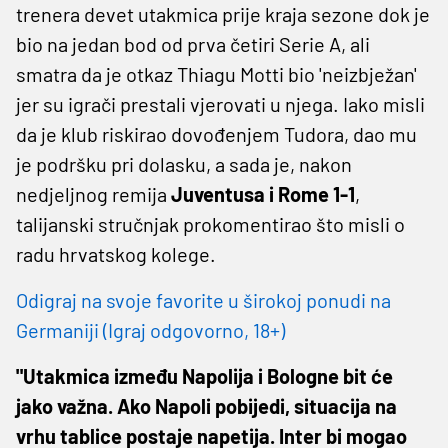
trenera devet utakmica prije kraja sezone dok je
bio na jedan bod od prva četiri Serie A, ali
smatra da je otkaz Thiagu Motti bio 'neizbježan'
jer su igrači prestali vjerovati u njega. Iako misli
da je klub riskirao dovođenjem Tudora, dao mu
je podršku pri dolasku, a sada je, nakon
nedjeljnog remija
Juventusa i Rome 1-1
,
talijanski stručnjak prokomentirao što misli o
radu hrvatskog kolege.
Odigraj na svoje favorite u širokoj ponudi na
Germaniji (Igraj odgovorno, 18+)
"Utakmica između Napolija i Bologne bit će
jako važna. Ako Napoli pobijedi, situacija na
vrhu tablice postaje napetija. Inter bi mogao