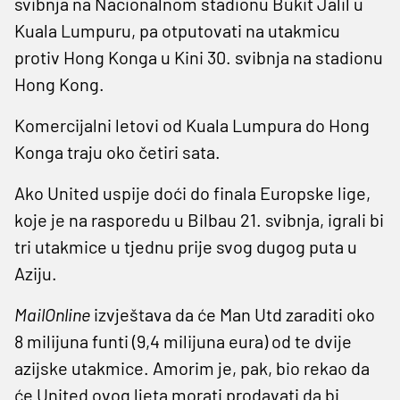
svibnja na Nacionalnom stadionu Bukit Jalil u
Kuala Lumpuru, pa otputovati na utakmicu
protiv Hong Konga u Kini 30. svibnja na stadionu
Hong Kong.
Komercijalni letovi od Kuala Lumpura do Hong
Konga traju oko četiri sata.
Ako United uspije doći do finala Europske lige,
koje je na rasporedu u Bilbau 21. svibnja, igrali bi
tri utakmice u tjednu prije svog dugog puta u
Aziju.
MailOnline
izvještava da će Man Utd zaraditi oko
8 milijuna funti (9,4 milijuna eura) od te dvije
azijske utakmice. Amorim je, pak, bio rekao da
će United ovog ljeta morati prodavati da bi