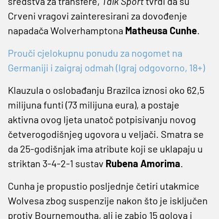
sredstva za transfere,
Talk Sport
tvrdi da su
Crveni vragovi zainteresirani za dovođenje
napadača Wolverhamptona
Matheusa Cunhe
.
Prouči cjelokupnu ponudu za nogomet na
Germaniji i zaigraj odmah (Igraj odgovorno, 18+)
Klauzula o oslobađanju Brazilca iznosi oko 62,5
milijuna funti (73 milijuna eura), a postaje
aktivna ovog ljeta unatoč potpisivanju novog
četverogodišnjeg ugovora u veljači. Smatra se
da 25-godišnjak ima atribute koji se uklapaju u
striktan 3-4-2-1 sustav
Rubena Amorima
.
Cunha je propustio posljednje četiri utakmice
Wolvesa zbog suspenzije nakon što je isključen
protiv Bournemoutha, ali je zabio 15 golova i