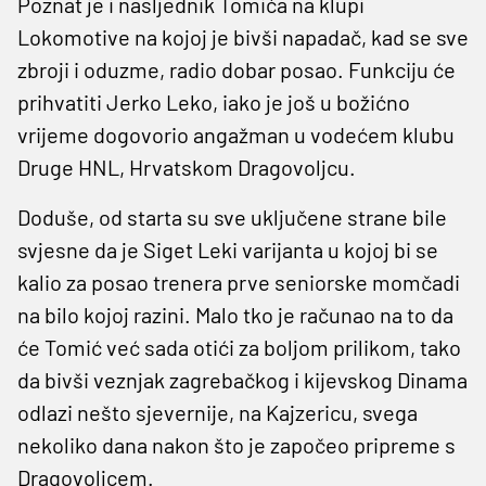
Poznat je i nasljednik Tomića na klupi
Lokomotive na kojoj je bivši napadač, kad se sve
zbroji i oduzme, radio dobar posao. Funkciju će
prihvatiti Jerko Leko, iako je još u božićno
vrijeme dogovorio angažman u vodećem klubu
Druge HNL, Hrvatskom Dragovoljcu.
Doduše, od starta su sve uključene strane bile
svjesne da je Siget Leki varijanta u kojoj bi se
kalio za posao trenera prve seniorske momčadi
na bilo kojoj razini. Malo tko je računao na to da
će Tomić već sada otići za boljom prilikom, tako
da bivši veznjak zagrebačkog i kijevskog Dinama
odlazi nešto sjevernije, na Kajzericu, svega
nekoliko dana nakon što je započeo pripreme s
Dragovoljcem.