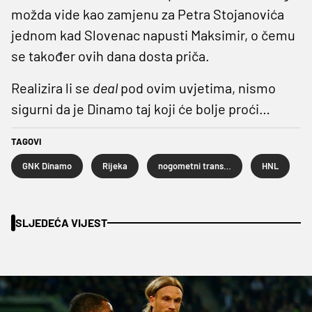
možda vide kao zamjenu za Petra Stojanovića
jednom kad Slovenac napusti Maksimir, o čemu
se također ovih dana dosta priča.
Realizira li se
deal
pod ovim uvjetima, nismo
sigurni da je Dinamo taj koji će bolje proći…
TAGOVI
GNK Dinamo
Rijeka
nogometni transferi
HNL
SLJEDEĆA VIJEST