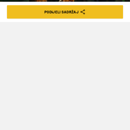
PODIJELI SADRŽAJ
Action images
VELIKI PREOKRET: BAYERN JE IMAO
DVA GOLA PREDNOSTI, ALI BORUSSIJA
NA HOFFMANOV POGON OSVOJILA SVA
TRI BODA (VIDEO)
VRIJEME ČITANJA: 2MIN | SUB. 09.01.21. | 08:55