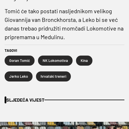
Tomić će tako postati nasljednikom velikog
Giovannija van Bronckhorsta, a Leko bi se već
danas trebao pridružiti momčadi Lokomotive na
pripremama u Medulinu.
TAGOVI
Goran Tomić
NK Lokomotiva
Kina
Jerko Leko
hrvatski treneri
SLJEDEĆA VIJEST