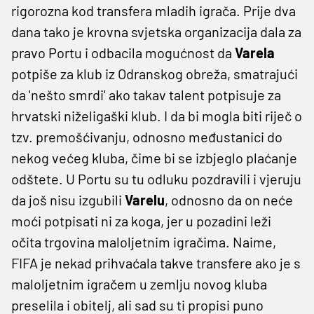
rigorozna kod transfera mladih igrača. Prije dva
dana tako je krovna svjetska organizacija dala za
pravo Portu i odbacila mogućnost da
Varela
potpiše za klub iz Odranskog obreža, smatrajući
da 'nešto smrdi' ako takav talent potpisuje za
hrvatski niželigaški klub. I da bi mogla biti riječ o
tzv. premošćivanju, odnosno međustanici do
nekog većeg kluba, čime bi se izbjeglo plaćanje
odštete. U Portu su tu odluku pozdravili i vjeruju
da još nisu izgubili
Varelu
, odnosno da on neće
moći potpisati ni za koga, jer u pozadini leži
očita trgovina maloljetnim igračima. Naime,
FIFA je nekad prihvaćala takve transfere ako je s
maloljetnim igračem u zemlju novog kluba
preselila i obitelj, ali sad su ti propisi puno