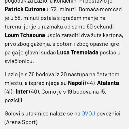
pogodak za Lazio, a konačnih 1-1 postavio je
Patrick Cutrone
u 72. minuti. Domaća momčad
je u 58. minuti ostala s igračem manje na
terenu, jer je u razmaku od samo 60 sekundi
Loum Tchaouna
uspio zaraditi dva žuta kartona,
prvo zbog gaženja, a potom i zbog opasne igre,
pa ga je glavni sudac
Luca Tremolada
poslao u
svlačionicu.
Lazio je s 36 bodova iz 20 nastupa na četvrtom
mjestu, a ispred njega su
Napoli
(44),
Atalanta
(41) i
Inter
(40). Como je s 19 bodova na 15.
poziciji.
Golovi s utakmice nalaze se na
OVOJ
poveznici
(Arena Sport).