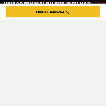
UPISAO MINIMALNU POBJEDU NAD
SLAVEN BELUPOM
PODIJELI SADRŽAJ
VRIJEME ČITANJA: 2MIN | PET. 10.01.25. | 21:12
Ovi hrvatski prvoligaši trenutno se
nalaze na pripremama u Istri
Dva dana nakon što su stigli u Medulin na
zimske pripreme i nakon četiri odrađena
treninga u sklopu kompleksa Sport centra
Arena, nogometaši
Slaven Belupa
odigrali su i