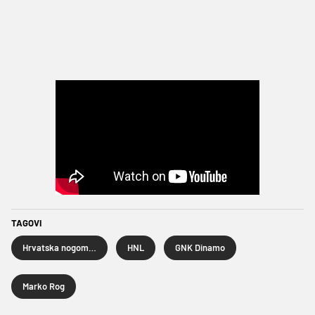
TAGOVI
Hrvatska nogometna liga
HNL
GNK Dinamo
Marko Rog