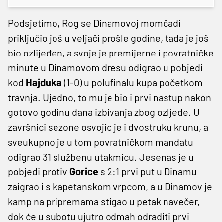
Podsjetimo, Rog se Dinamovoj momčadi
priključio još u veljači prošle godine, tada je još
bio ozlijeđen, a svoje je premijerne i povratničke
minute u Dinamovom dresu odigrao u pobjedi
kod
Hajduka
(1-0) u polufinalu kupa početkom
travnja. Ujedno, to mu je bio i prvi nastup nakon
gotovo godinu dana izbivanja zbog ozljede. U
završnici sezone osvojio je i dvostruku krunu, a
sveukupno je u tom povratničkom mandatu
odigrao 31 službenu utakmicu. Jesenas je u
pobjedi protiv
Gorice
s 2:1 prvi put u Dinamu
zaigrao i s kapetanskom vrpcom, a u Dinamov je
kamp na pripremama stigao u petak navečer,
dok će u subotu ujutro odmah odraditi prvi