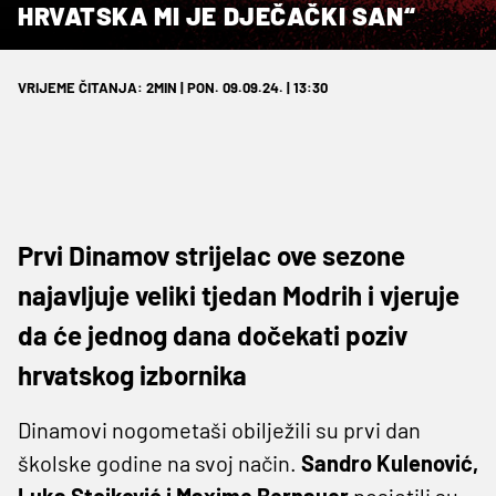
HRVATSKA MI JE DJEČAČKI SAN“
VRIJEME ČITANJA: 2MIN | PON. 09.09.24. | 13:30
Prvi Dinamov strijelac ove sezone
najavljuje veliki tjedan Modrih i vjeruje
da će jednog dana dočekati poziv
hrvatskog izbornika
Dinamovi nogometaši obilježili su prvi dan
školske godine na svoj način.
Sandro Kulenović,
Luka Stojković i Maxime Bernauer
posjetili su