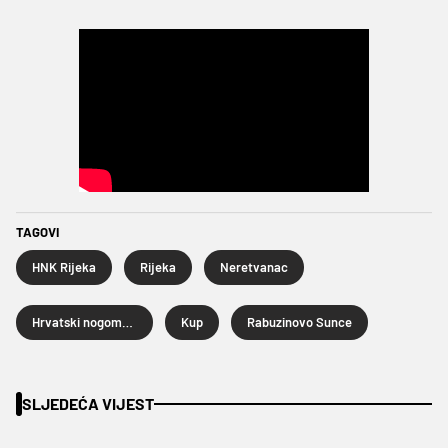
TAGOVI
HNK Rijeka
Rijeka
Neretvanac
Hrvatski nogometni kup
Kup
Rabuzinovo Sunce
SLJEDEĆA VIJEST