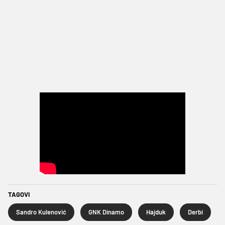
TAGOVI
Sandro Kulenović
GNK Dinamo
Hajduk
Derbi