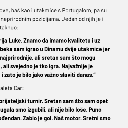
ove, baš kao i utakmice s Portugalom, pa su
 neprirodnim pozicijama. Jedan od njih je i
staknuo:
rija Luke. Znamo da imamo kvalitetu i uz
 beka sam igrao u Dinamu dvije utakmice jer
i najprirodnije, ali sretan sam što mogu
 ali svejedno je tko igra. Najvažnije je
i zato je bilo jako važno slaviti danas.“
aleta Car:
o prijateljski turnir. Sretan sam što sam opet
gala smo izgubili, ali nije bilo loše. Puno
ođendan. Zabio je gol. Naš motor. Sretni smo