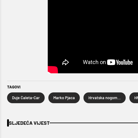
TAGOVI
Duje Ćaleta-Car
Marko Pjaca
Hrvatska nogometna reprezentacija
H
SLJEDEĆA VIJEST