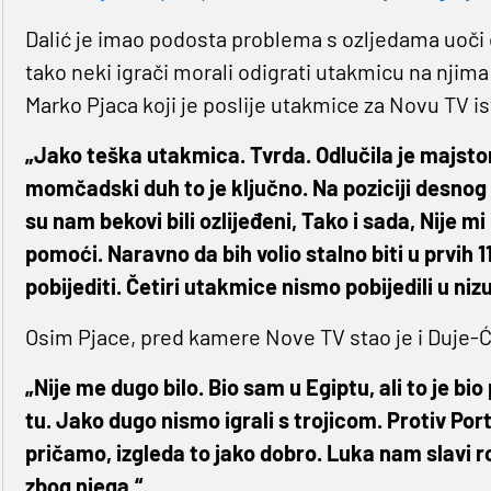
Dalić je imao podosta problema s ozljedama uoči 
tako neki igrači morali odigrati utakmicu na njima
Marko Pjaca koji je poslije utakmice za Novu TV i
„Jako teška utakmica. Tvrda. Odlučila je majsto
momčadski duh to je ključno. Na poziciji desnog
su nam bekovi bili ozlijeđeni, Tako i sada, Nije m
pomoći. Naravno da bih volio stalno biti u prvih 11,
pobijediti. Četiri utakmice nismo pobijedili u nizu 
Osim Pjace, pred kamere Nove TV stao je i Duje-Ć
„Nije me dugo bilo. Bio sam u Egiptu, ali to je bi
tu. Jako dugo nismo igrali s trojicom. Protiv Portu
pričamo, izgleda to jako dobro. Luka nam slavi r
zbog njega.“