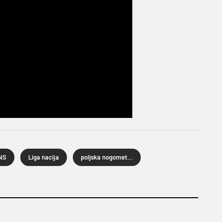
NS
Liga nacija
poljska nogometna reprezentacija