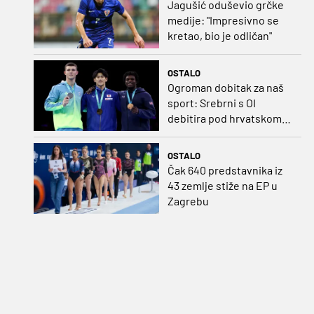
Jagušić oduševio grčke
medije: "Impresivno se
kretao, bio je odličan"
OSTALO
Ogroman dobitak za naš
sport: Srebrni s OI
debitira pod hrvatskom
zastavom
OSTALO
Čak 640 predstavnika iz
43 zemlje stiže na EP u
Zagrebu