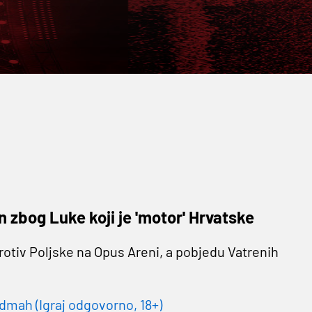
n zbog Luke koji je 'motor' Hrvatske
protiv Poljske na Opus Areni, a pobjedu Vatrenih
dmah (Igraj odgovorno, 18+)