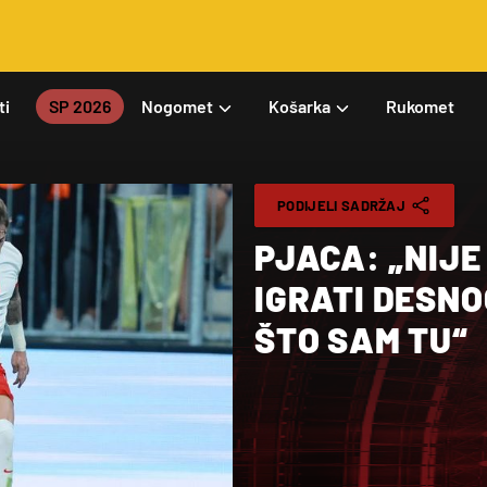
ti
SP 2026
Nogomet
Košarka
Rukomet
PODIJELI SADRŽAJ
PJACA: „NIJE
IGRATI DESNO
ŠTO SAM TU“