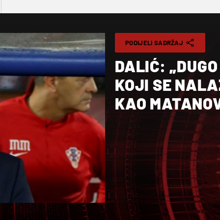
PODIJELI SADRŽAJ
DALIĆ: „DUGO
KOJI SE NALA
KAO MATANOV