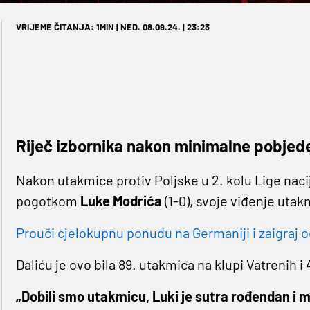
VRIJEME ČITANJA: 1MIN | NED. 08.09.24. | 23:23
Riječ izbornika nakon minimalne pobjede 
Nakon utakmice protiv Poljske u 2. kolu Lige nacija
pogotkom
Luke Modrića
(1-0), svoje viđenje utak
Prouči cjelokupnu ponudu na Germaniji i zaigraj o
Daliću je ovo bila 89. utakmica na klupi Vatrenih i
„Dobili smo utakmicu, Luki je sutra rođendan i m