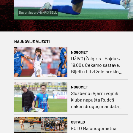
Davor Javorovic/PIXSELL
NAJNOVIJE VIJESTI
NOGOMET
UŽIVO (Žalgiris - Hajduk,
19.00): Čekamo sastave,
Bijeli u Litvi žele prekinut
negativan niz
NOGOMET
Službeno: Vjerni vojnik
kluba napušta Rudeš
nakon drugog mandata
na zapadu Zagreba
OSTALO
FOTO Malonogometna