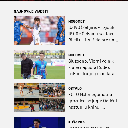
NAJNOVIJE VIJESTI
NOGOMET
UŽIVO (Žalgiris - Hajduk,
19.00): Čekamo sastave,
Bijeli u Litvi žele prekinut
negativan niz
NOGOMET
Službeno: Vjerni vojnik
kluba napušta Rudeš
nakon drugog mandata
na zapadu Zagreba
OSTALO
FOTO Malonogometna
groznica na jugu: Odlični
nastupi u Kninu i
Metkoviću okrunjeni
vrijednim nagradama
KOŠARKA
Cibona dovela veliko