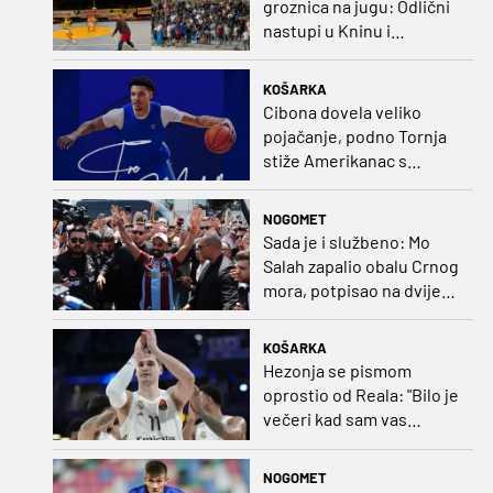
groznica na jugu: Odlični
nastupi u Kninu i
Metkoviću okrunjeni
vrijednim nagradama
KOŠARKA
Cibona dovela veliko
pojačanje, podno Tornja
stiže Amerikanac s
naslovom iz EuroCupa
NOGOMET
Sada je i službeno: Mo
Salah zapalio obalu Crnog
mora, potpisao na dvije
godine
KOŠARKA
Hezonja se pismom
oprostio od Reala: "Bilo je
večeri kad sam vas
dovodio do ruba
strpljenja"
NOGOMET