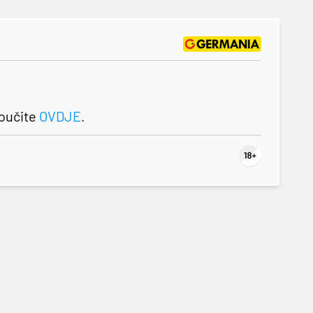
roučite
OVDJE
.