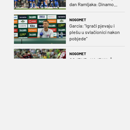
dan Ramljaka: Dinamo
poražen od Juventusa,
Hajduk bolji od Bologne
NOGOMET
Garcia: "Igrači pjevaju i
plešu u svlačionici nakon
pobjede"
NOGOMET
OCJENE - HAJDUK: Šego
prelomio, Pajaziti
zapečatio, Šotiček
oduševio u predstavi
splitskih 'odlikaša'
NOGOMET
VIDEO Marko Pjaca
krasno pogodio i trasirao
put Twenteu prema
važnoj pobjedi
NOGOMET
VIDEO Petarda u Litvi za