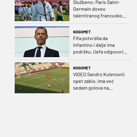
Službeno: Paris Saint-
Germain doveo
talentiranog francuskog
ofenzivca iz Monaca
NOGOMET
Fifa potvrdila da
Infantino i dalje ima
podršku, Uefa odgovorila
kako bojkot ostaje na
snazi
NOGOMET
VIDEO Sandro Kulenović
opet zabio, ima već
sedam golova na
pripremama