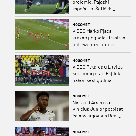
prelomio, Pajaziti
zapečatio, Šotiček
oduševio u predstavi
splitskih 'odlikaša'
NOGOMET
VIDEO Marko Pjaca
krasno pogodio i trasirao
put Twenteu prema
važnoj pobjedi
NOGOMET
VIDEO Petarda u Litvi za
kraj crnog niza: Hajduk
nakon šest godina
pobijedio na europskom
gostovanju
NOGOMET
Ništa od Arsenala:
Vinicius Junior potpisat
će novi ugovor s Real
Madridom
NOGOMET