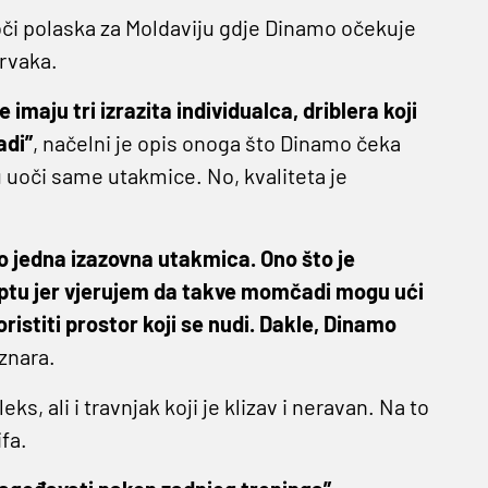
oči polaska za Moldaviju gdje Dinamo očekuje
prvaka.
maju tri izrazita individualca, driblera koji
adi”
, načelni je opis onoga što Dinamo čeka
zu uoči same utakmice. No, kvaliteta je
o jedna izazovna utakmica. Ono što je
i loptu jer vjerujem da takve momčadi mogu ući
ristiti prostor koji se nudi. Dakle, Dinamo
znara.
, ali i travnjak koji je klizav i neravan. Na to
ifa.