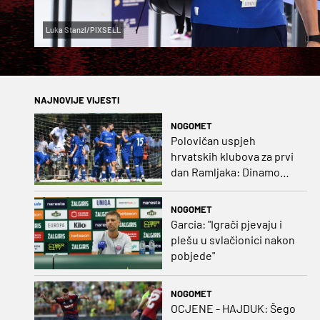
Luka Stanzl/PIXSELL
NAJNOVIJE VIJESTI
NOGOMET
Polovičan uspjeh
hrvatskih klubova za prvi
dan Ramljaka: Dinamo
poražen od Juventusa,
Hajduk bolji od Bologne
NOGOMET
Garcia: "Igrači pjevaju i
plešu u svlačionici nakon
pobjede"
NOGOMET
OCJENE - HAJDUK: Šego