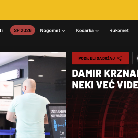
ti
SP 2026
Nogomet
Košarka
Rukomet
PODIJELI SADRŽAJ
DAMIR KRZNAR
NEKI VEĆ VID