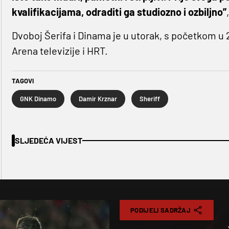
kvalifikacijama, odraditi ga studiozno i ozbiljno”
Dvoboj Šerifa i Dinama je u utorak, s početkom u 
Arena televizije i HRT.
TAGOVI
GNK Dinamo
Damir Krznar
Sheriff
SLJEDEĆA VIJEST
PODIJELI SADRŽAJ