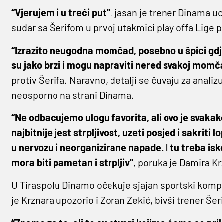
“Vjerujem i u treći put”
, jasan je trener Dinama u
sudar sa Šerifom u prvoj utakmici play offa Lige 
“Izrazito neugodna momčad, posebno u špici gdje i
su jako brzi i mogu napraviti nered svakoj momč
protiv Šerifa. Naravno, detalji se čuvaju za anali
neosporno na strani Dinama.
“Ne odbacujemo ulogu favorita, ali ovo je svakak
najbitnije jest strpljivost, uzeti posjed i sakrit
u nervozu i neorganizirane napade. I tu treba isko
mora biti pametan i strpljiv”
, poruka je Damira Kr
U Tiraspolu Dinamo očekuje sjajan sportski kompleks
je Krznara upozorio i Zoran Zekić, bivši trener Šer