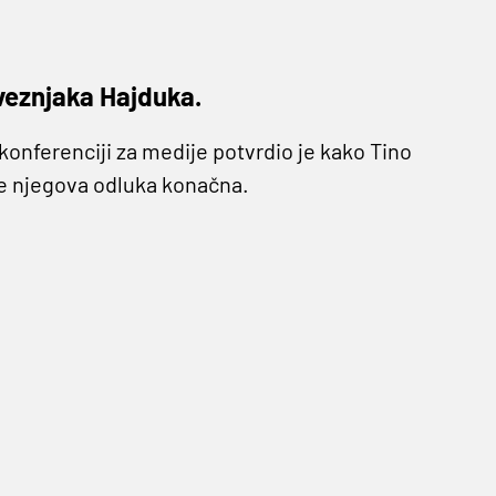
 veznjaka Hajduka.
konferenciji za medije potvrdio je kako Tino
je njegova odluka konačna.
a terenu pa sve do zalaganja na treninzima, a
kako će u istu neće vratiti. Šok terapija očito
stati slobodan igrač.
ele ostaviti srce na terenu. Cijenim ga, znamo
moja odluka i ja stojim iza nje, a što se
iti još mnogo sezona na visokoj razini, izgleda