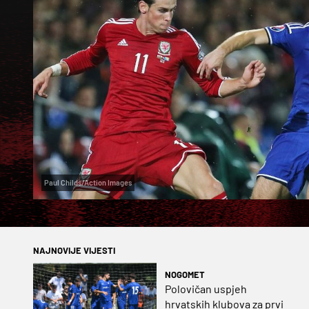
Paul Childs/Action Images
NAJNOVIJE VIJESTI
NOGOMET
Polovičan uspjeh
hrvatskih klubova za prvi