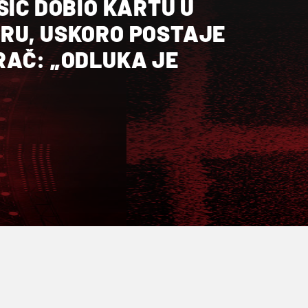
ŠIĆ DOBIO KARTU U
RU, USKORO POSTAJE
RAČ: „ODLUKA JE