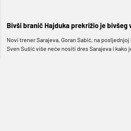
Bivši branič Hajduka prekrižio je bivšeg
Novi trener Sarajeva, Goran Sabić, na posljednjoj 
Sven Sušić više neće nositi dres Sarajeva i kako 
Sušiću se zamjeraju mnoge stvari, od predstava n
nakon što je prvo udaljen iz momčadi, sad je jasno 
nije uspjela, a izvjesno je i da će Sušić uskoro po
"Sušić nije u momčadi, meni trebaju igrači koji ž
se privatno, ali momčad je na prvom mjestu. To je 
mene tiče, odluka je konačna"
, rekao je Sablić.
Iako ima svega 29 godina te bi pred njim trebalo b