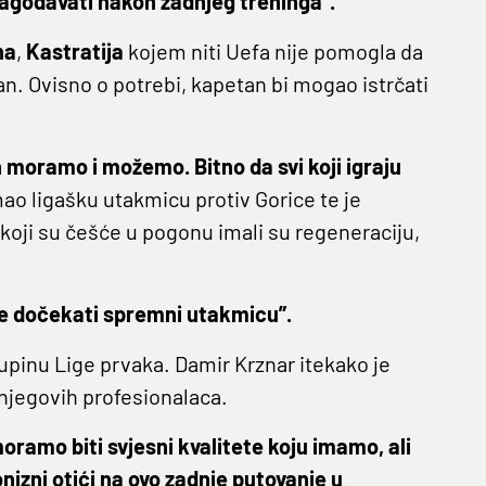
ilagođavati nakon zadnjeg treninga”.
na
,
Kastratija
kojem niti Uefa nije pomogla da
an. Ovisno o potrebi, kapetan bi mogao istrčati
ih moramo i možemo. Bitno da svi koji igraju
mao ligašku utakmicu protiv Gorice te je
 koji su češće u pogonu imali su regeneraciju,
te dočekati spremni utakmicu”.
pinu Lige prvaka. Damir Krznar itekako je
 njegovih profesionalaca.
moramo biti svjesni kvalitete koju imamo, ali
onizni otići na ovo zadnje putovanje u