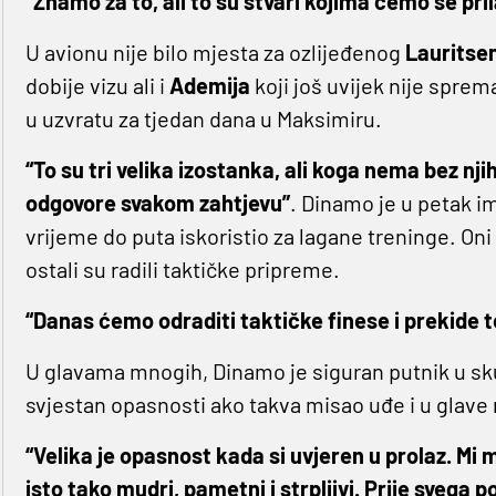
“Znamo za to, ali to su stvari kojima ćemo se pr
U avionu nije bilo mjesta za ozlijeđenog
Lauritse
dobije vizu ali i
Ademija
koji još uvijek nije sprem
u uzvratu za tjedan dana u Maksimiru.
“To su tri velika izostanka, ali koga nema bez nj
odgovore svakom zahtjevu”
. Dinamo je u petak i
vrijeme do puta iskoristio za lagane treninge. Oni
ostali su radili taktičke pripreme.
“Danas ćemo odraditi taktičke finese i prekide 
U glavama mnogih, Dinamo je siguran putnik u sku
svjestan opasnosti ako takva misao uđe i u glave
“Velika je opasnost kada si uvjeren u prolaz. Mi 
isto tako mudri, pametni i strpljivi. Prije svega p