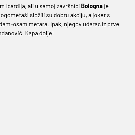
 Icardija, ali u samoj završnici
Bologna
je
gometaši složili su dobru akciju, a joker s
am-osam metara. Ipak, njegov udarac iz prve
ndanovič. Kapa dolje!