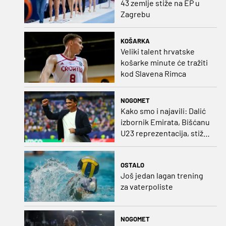
43 zemlje stiže na EP u
Zagrebu
KOŠARKA
Veliki talent hrvatske
košarke minute će tražiti
kod Slavena Rimca
NOGOMET
Kako smo i najavili: Dalić
izbornik Emirata, Bišćanu
U23 reprezentacija, stiže
i Ivanković!
OSTALO
Još jedan lagan trening
za vaterpoliste
NOGOMET