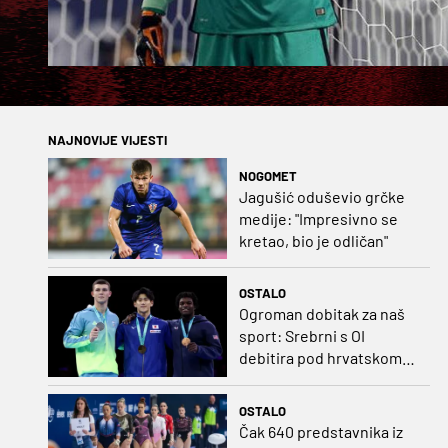
NAJNOVIJE VIJESTI
NOGOMET
Jagušić oduševio grčke
medije: "Impresivno se
kretao, bio je odličan"
OSTALO
Ogroman dobitak za naš
sport: Srebrni s OI
debitira pod hrvatskom
zastavom
OSTALO
Čak 640 predstavnika iz