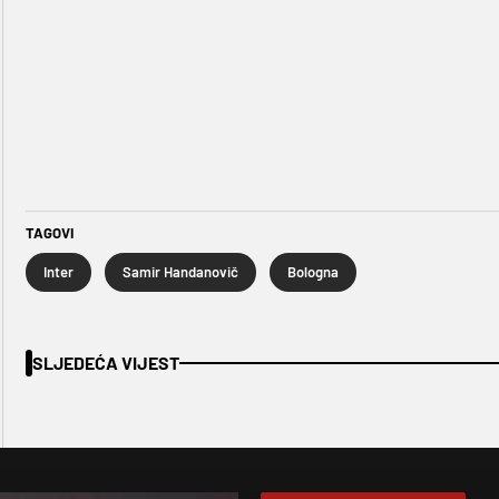
TAGOVI
Inter
Samir Handanovič
Bologna
SLJEDEĆA VIJEST