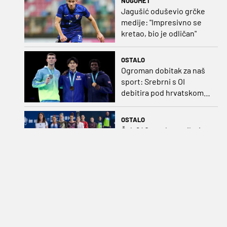
NOGOMET
Jagušić oduševio grčke
medije: "Impresivno se
kretao, bio je odličan"
OSTALO
Ogroman dobitak za naš
sport: Srebrni s OI
debitira pod hrvatskom
zastavom
OSTALO
Čak 640 predstavnika iz
43 zemlje stiže na EP u
Zagrebu
KOŠARKA
Veliki talent hrvatske
košarke minute će tražiti
kod Slavena Rimca