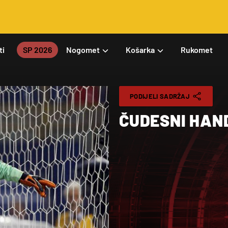
ti
SP 2026
Nogomet
Košarka
Rukomet
PODIJELI SADRŽAJ
ČUDESNI HAND