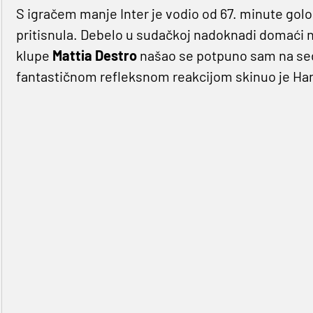
S igračem manje Inter je vodio od 67. minute golom
pritisnula. Debelo u sudačkoj nadoknadi domaći no
klupe
Mattia Destro
našao se potpuno sam na sed
fantastičnom refleksnom reakcijom skinuo je Ha