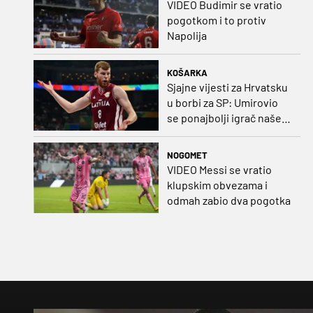
VIDEO Budimir se vratio
pogotkom i to protiv
Napolija
KOŠARKA
Sjajne vijesti za Hrvatsku
u borbi za SP: Umirovio
se ponajbolji igrač našeg
idućeg protivnika
NOGOMET
VIDEO Messi se vratio
klupskim obvezama i
odmah zabio dva pogotka