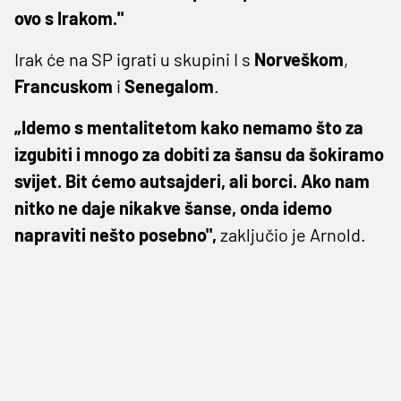
ovo s Irakom."
Irak će na SP igrati u skupini I s
Norveškom
,
Francuskom
i
Senegalom
.
„Idemo s mentalitetom kako nemamo što za
izgubiti i mnogo za dobiti za šansu da šokiramo
svijet. Bit ćemo autsajderi, ali borci. Ako nam
nitko ne daje nikakve šanse, onda idemo
napraviti nešto posebno",
zaključio je Arnold.