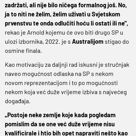
zadržati, ali nije bilo ničega formalnog još. No,
ja to niti ne želim, želim uživati u Svjetskom
prvenstvu te onda odlučiti hoću li ostati ili ne",
rekao je Arnold kojemu će ovo biti drugo SP u
ulozi izbornika, 2022. je s
Australijom
stigao do
osmine finala.
Kao motivaciju za daljnji rad iskusni je stručnjak
naveo mogućnost odlaska na SP s nekom
novom reprezentacijom i to po mogućnosti
nekom koja već duže vrijeme izbiva s najvećeg
događaja.
„Postoje neke zemlje koje kada pogledam
pomislim da se one već duže vrijeme nisu
kvalificirale i htio bih opet napraviti nešto kao