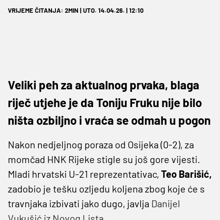
VRIJEME ČITANJA: 2MIN | UTO. 14.04.26. | 12:10
Veliki peh za aktualnog prvaka, blaga
riječ utjehe je da Toniju Fruku nije bilo
ništa ozbiljno i vraća se odmah u pogon
Nakon nedjeljnog poraza od Osijeka (0-2), za
momčad HNK Rijeke stigle su još gore vijesti.
Mladi hrvatski U-21 reprezentativac,
Teo Barišić,
zadobio je tešku ozljedu koljena zbog koje će s
travnjaka izbivati jako dugo, javlja
Danijel
Vukušić iz Novog Lista
.