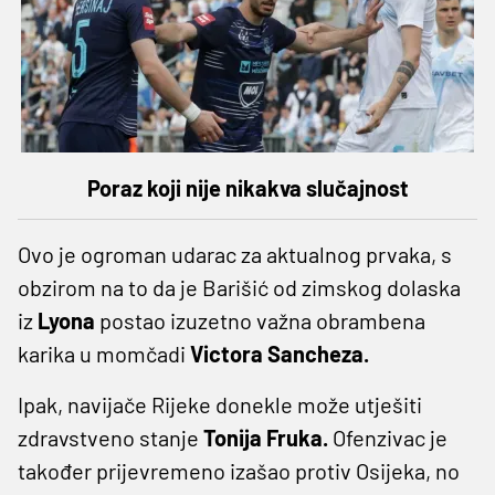
Poraz koji nije nikakva slučajnost
Ovo je ogroman udarac za aktualnog prvaka, s
obzirom na to da je Barišić od zimskog dolaska
iz
Lyona
postao izuzetno važna obrambena
karika u momčadi
Victora Sancheza.
Ipak, navijače Rijeke donekle može utješiti
zdravstveno stanje
Tonija Fruka.
Ofenzivac je
također prijevremeno izašao protiv Osijeka, no