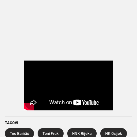
TAGOVI
Teo Barišić
Toni Fruk
HNK Rijeka
NK Osijek