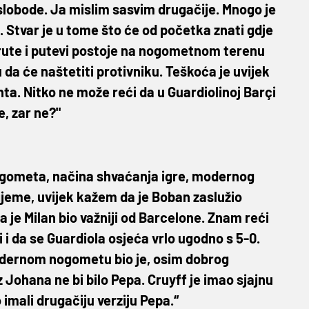
o slobode. Ja mislim sasvim drugačije. Mnogo je
e. Stvar je u tome što će od početka znati gdje
je rute i putevi postoje na nogometnom terenu
 da će naštetiti protivniku. Teškoća je uvijek
nta. Nitko ne može reći da u Guardiolinoj Barçi
, zar ne?"
 nogometa, načina shvaćanja igre, modernog
rijeme, uvijek kažem da je Boban zaslužio
da je Milan bio važniji od Barcelone. Znam reći
i i da se Guardiola osjeća vrlo ugodno s 5-0.
 modernom nogometu bio je, osim dobrog
z Johana ne bi bilo Pepa. Cruyff je imao sjajnu
 imali drugačiju verziju Pepa.“