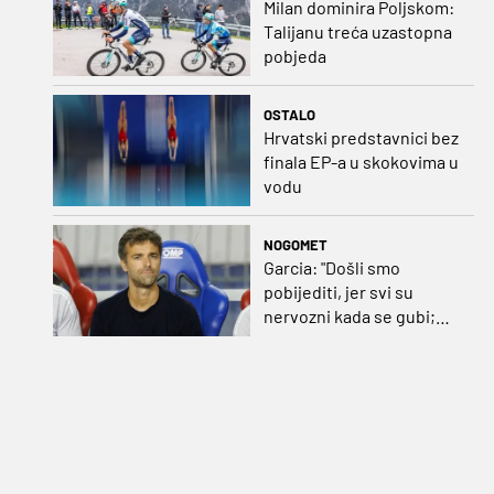
Milan dominira Poljskom:
Talijanu treća uzastopna
pobjeda
OSTALO
Hrvatski predstavnici bez
finala EP-a u skokovima u
vodu
NOGOMET
Garcia: "Došli smo
pobijediti, jer svi su
nervozni kada se gubi;
Pukštas: "Moja emotivna
utakmica pred djedom i
bakom"