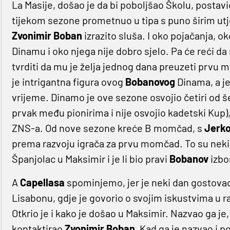
La Masije, došao je da bi poboljšao Školu, posta
tijekom sezone prometnuo u tipa s puno širim ut
Zvonimir Boban
izrazito sluša. I oko pojačanja,
Dinamu i oko njega nije dobro sjelo. Pa će reći da 
tvrditi da mu je želja jednog dana preuzeti prvu
je intrigantna figura ovog
Bobanovog
Dinama, a je
vrijeme. Dinamo je ove sezone osvojio četiri od šes
prvak među pionirima i nije osvojio kadetski Kup)
ZNS-a. Od nove sezone kreće B momčad, s
Jerk
prema razvoju igrača za prvu momčad. To su neki 'l
Španjolac u Maksimir i je li bio pravi
Bobanov
izbo
A
Capellasa
spominjemo, jer je neki dan gostovao n
Lisabonu, gdje je govorio o svojim iskustvima u 
Otkrio je i kako je došao u Maksimir. Nazvao ga je, 
kontaktirao
Zvonimir Boban.
Kad ga je nazvao i 