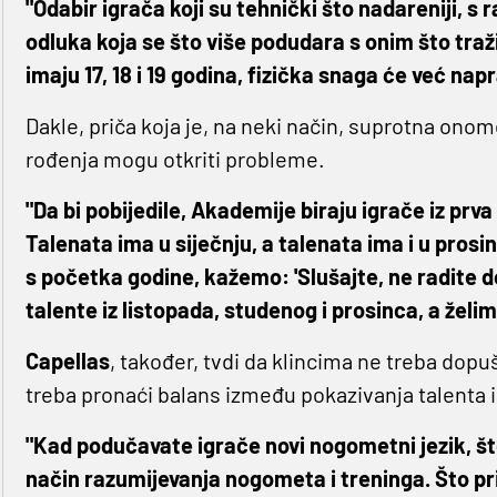
"Odabir igrača koji su tehnički što nadareniji, 
odluka koja se što više podudara s onim što traži
imaju 17, 18 i 19 godina, fizička snaga će već napra
Dakle, priča koja je, na neki način, suprotna ono
rođenja mogu otkriti probleme.
"Da bi pobijedile, Akademije biraju igrače iz prva
Talenata ima u siječnju, a talenata ima i u pros
s početka godine, kažemo: 'Slušajte, ne radite 
talente iz listopada, studenog i prosinca, a želim
Capellas
, također, tvdi da klincima ne treba dopu
treba pronaći balans između pokazivanja talenta i 
"Kad podučavate igrače novi nogometni jezik, št
način razumijevanja nogometa i treninga. Što prij