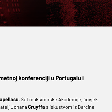
etnoj konferenciji u Portugalu i
apellasu.
Šef maksimirske Akademije, čovjek
vatelj Johana
Cruyffa
s iskustvom iz Barcine