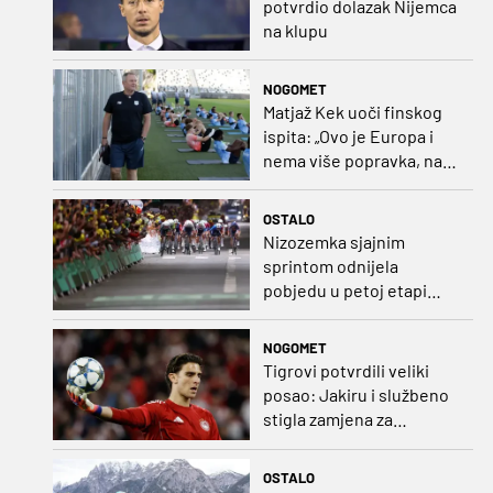
potvrdio dolazak Nijemca
na klupu
NOGOMET
Matjaž Kek uoči finskog
ispita: „Ovo je Europa i
nema više popravka, na
Rujevici se nešto pita i
Rijeku!“
OSTALO
Nizozemka sjajnim
sprintom odnijela
pobjedu u petoj etapi
Toura
NOGOMET
Tigrovi potvrdili veliki
posao: Jakiru i službeno
stigla zamjena za
Pandura
OSTALO