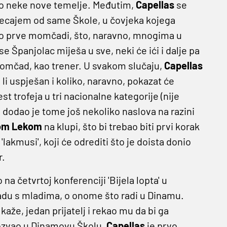
vio neke nove temelje. Međutim,
Capellas
se
jecajem od same Škole, u čovjeka kojega
 oko prve momčadi, što, naravno, mnogima u
se Španjolac miješa u sve, neki će ići i dalje pa
 momčad, kao trener. U svakom slučaju,
Capellas
 li uspješan i koliko, naravno, pokazat će
t trofeja u tri nacionalne kategorije (nije
, dodao je tome još nekoliko naslova na razini
om Lekom
na klupi, što bi trebao biti prvi korak
akmusi', koji će odrediti što je doista donio
r.
a četvrtoj konferenciji 'Bijela lopta' u
radu s mladima, o onome što radi u Dinamu.
kaže, jedan prijatelj i rekao mu da bi ga
pozvao u Dinamovu Školu,
Capellas
je prvo