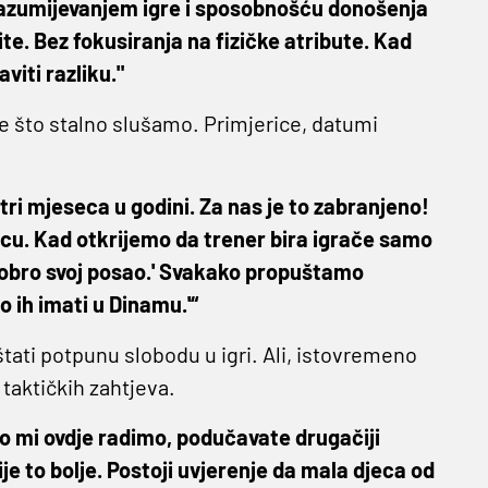
s razumijevanjem igre i sposobnošću donošenja
te. Bez fokusiranja na fizičke atribute. Kad
viti razliku."
me što stalno slušamo. Primjerice, datumi
 tri mjeseca u godini. Za nas je to zabranjeno!
incu. Kad otkrijemo da trener bira igrače samo
dobro svoj posao.' Svakako propuštamo
o ih imati u Dinamu.'“
štati potpunu slobodu u igri. Ali, istovremeno
taktičkih zahtjeva.
o mi ovdje radimo, podučavate drugačiji
e to bolje. Postoji uvjerenje da mala djeca od