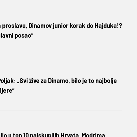
 proslavu, Dinamov junior korak do Hajduka!?
glavni posao“
ljak: „Svi žive za Dinamo, bilo je to najbolje
ijere“
jo u top 10 najskupljih Hrvata, Modrima