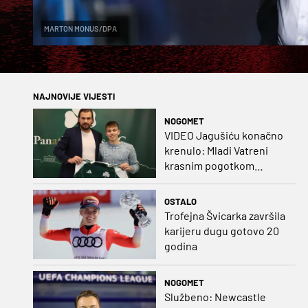
MARTON MONUS/DPA
NAJNOVIJE VIJESTI
NOGOMET
VIDEO Jagušiću konačno
krenulo: Mladi Vatreni
krasnim pogotkom
potvrdio sjajnu formu
OSTALO
Trofejna Švicarka završila
karijeru dugu gotovo 20
godina
NOGOMET
Službeno: Newcastle