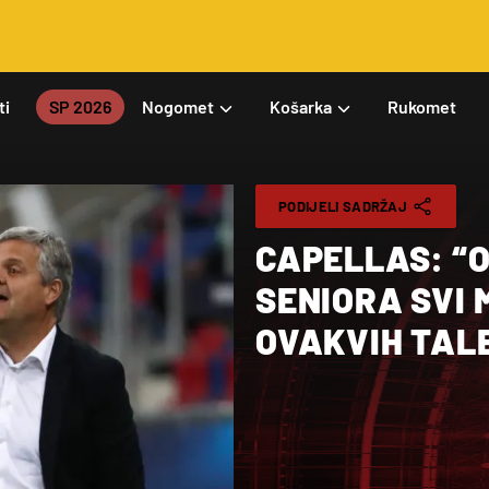
ti
SP 2026
Nogomet
Košarka
Rukomet
PODIJELI SADRŽAJ
CAPELLAS: “O
SENIORA SVI 
OVAKVIH TAL