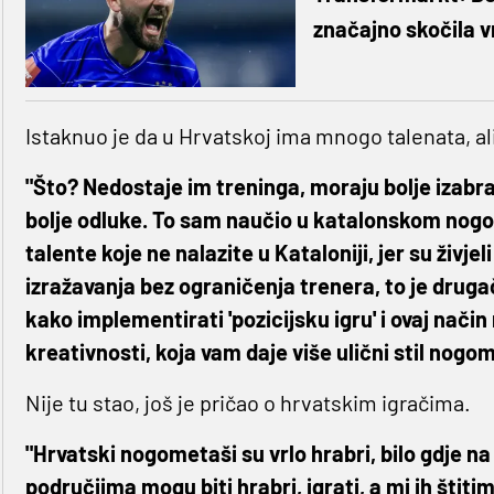
značajno skočila v
Istaknuo je da u Hrvatskoj ima mnogo talenata, al
"Što? Nedostaje im treninga, moraju bolje izabrat
bolje odluke. To sam naučio u katalonskom nogom
talente koje ne nalazite u Kataloniji, jer su živj
izražavanja bez ograničenja trenera, to je drugači
kako implementirati 'pozicijsku igru' i ovaj nači
kreativnosti, koja vam daje više ulični stil nogom
Nije tu stao, još je pričao o hrvatskim igračima.
"Hrvatski nogometaši su vrlo hrabri, bilo gdje n
područjima mogu biti hrabri, igrati, a mi ih štit