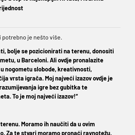
rijednost
i potrebno je nešto više.
i, bolje se pozicionirati na terenu, donositi
etu, u Barceloni. Ali ovdje pronalazite
eli u nogometu slobode, kreativnosti,
ja vrsta igrača. Moj najveći izazov ovdje je
n razumijevanja igre bez gubitka te
eta. To je moj najveći izazov!“
a terenu. Moramo ih naučiti da u ovim
imo. Za te stvari moramo pronaći ravnotežu.