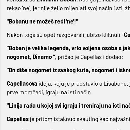
rekao 'ne', jer nije želio mijenjati svoj način i sti
"Bobanu ne možeš reći 'ne'!"
Nakon toga su opet razgovarali, ubrzo kliknuli i
Ca
"Boban je velika legenda, vrlo voljena osoba s j
nogomet, Dinamo “,
pričao je Capellas i dodao:
"On diše nogomet iz svakog kuta, nogomet i iskre
Capellasova
ideja, koju je predstavio u Lisabonu
prve momčadi, igraju na isti način.
"Linija rada u kojoj svi igraju i treniraju na isti 
Capellas
je pritom istaknuo skauting kao najvažni