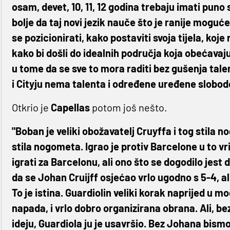
osam, devet, 10, 11, 12 godina trebaju imati pun
bolje da taj novi jezik nauče što je ranije moguć
se pozicionirati, kako postaviti svoja tijela, ko
kako bi došli do idealnih područja koja obećavaju
u tome da se sve to mora raditi bez gušenja tale
i Cityju nema talenta i određene uređene slobode
Otkrio je
Capellas
potom još nešto.
"Boban je veliki obožavatelj Cruyffa i tog stila
stila nogometa. Igrao je protiv Barcelone u to v
igrati za Barcelonu, ali ono što se dogodilo jest 
da se Johan Cruijff osjećao vrlo ugodno s 5-4, al
To je istina. Guardiolin veliki korak naprijed u
napada, i vrlo dobro organizirana obrana. Ali, be
ideju, Guardiola ju je usavršio. Bez Johana bismo