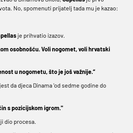
l života. No, spomenuti prijatelj tada mu je kazao:
pellas
je prihvatio izazov.
akom osobnošću. Voli nogomet, voli hrvatski
nost u nogometu, što je još važnije.“
, jest da djeca Dinama 'od sedme godine do
način s pozicijskom igrom."
ji dio procesa.