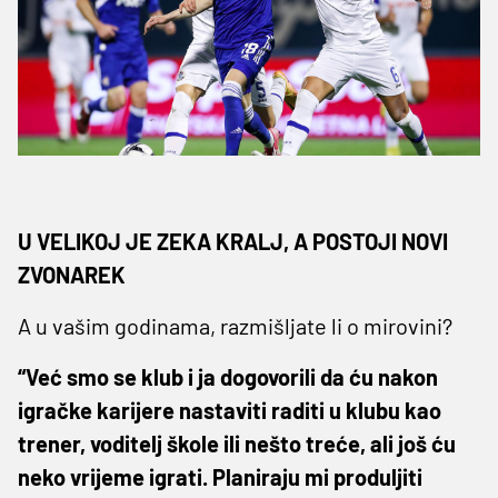
U VELIKOJ JE ZEKA KRALJ, A POSTOJI NOVI
ZVONAREK
A u vašim godinama, razmišljate li o mirovini?
“Već smo se klub i ja dogovorili da ću nakon
igračke karijere nastaviti raditi u klubu kao
trener, voditelj škole ili nešto treće, ali još ću
neko vrijeme igrati. Planiraju mi produljiti