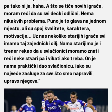
pa tako ni ja, haha. A što se tiče novih igrača,
moram reći da su svi dečki odlični. Nema
nikakvih problema. Puno je to glava na jednom
mjestu, ali su spoj kvalitete, karaktera,
motivacije… Uz nas nekoliko starijih igrača svi
imamo taj zajednički cilj. Nama starijima je i
trener rekao da u svlačionici moramo znati
reći neke stvari pa i vikati ako treba. On je
nama praktički dao svlačionicu, iako su
najveće zasluge za sve što smo napravili
upravo njegove.”