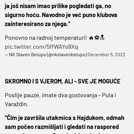
ja još nisam imao prilike pogledati ga, no
sigurno hoću. Navodno je već puno klubova
zainteresirano za njega.”
Ponovno na radnoj temperaturi! 🔥⚽️🔝
pic.twitter.com/5ffWAYo8Xq
— NK Slaven Belupo (@nkslavenbelupo)
December 5, 2022
SKROMNO I S VJEROM, ALI - SVE JE MOGUĆE
Poslije pauze, imate dva gostovanja - Pula i
Varaždin.
“Čim je završila utakmica s Hajdukom, odmah
sam počeo razmišljati i gledati na raspored