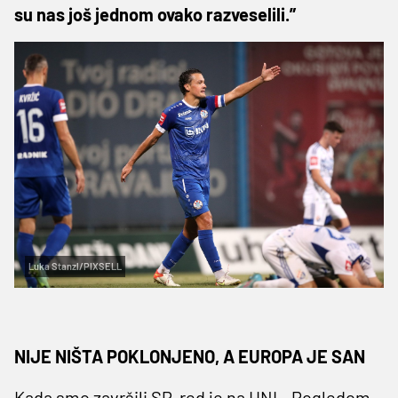
su nas još jednom ovako razveselili.”
Luka Stanzl/PIXSELL
NIJE NIŠTA POKLONJENO, A EUROPA JE SAN
Kada smo završili SP, red je na HNL. Pogledom