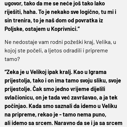
ugovor, tako da me se neće još tako lako
riješiti, haha. To je nekako sve logično, tu mi i
sin trenira, to je naš dom od povratka iz
Poljske, ostajem u Koprivnici.”
Ne nedostaje vam rodni požeški kraj, Velika, u
kojoj ste počeli, a ljetos odradili i pripreme
tamo?
“Zeka je u Velikoj ipak kralj. Kao u Igrama
prijestolja, tako i on ima tamo svoju sliku, svoje
prijestolje. Čak smo jedno vrijeme dijelili
svlačionicu, on je tada već završavao, a ja tek
počinjao. Kada smo saznali da idemo u Veliku
na pripreme, rekao je - tamo nema puno,
ali idemo sa srcem. Naravno da se i ja sa srcem