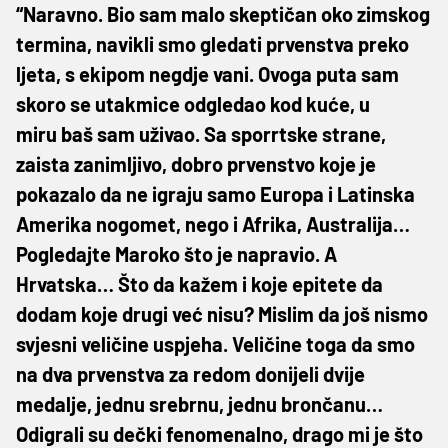
“Naravno. Bio sam malo skeptičan oko zimskog
termina, navikli smo gledati prvenstva preko
ljeta, s ekipom negdje vani. Ovoga puta sam
skoro se utakmice odgledao kod kuće, u
miru baš sam uživao. Sa sporrtske strane,
zaista zanimljivo, dobro prvenstvo koje je
pokazalo da ne igraju samo Europa i Latinska
Amerika nogomet, nego i Afrika, Australija…
Pogledajte Maroko što je napravio. A
Hrvatska… Što da kažem i koje epitete da
dodam koje drugi već nisu? Mislim da još nismo
svjesni veličine uspjeha. Veličine toga da smo
na dva prvenstva za redom donijeli dvije
medalje, jednu srebrnu, jednu brončanu…
Odigrali su dečki fenomenalno, drago mi je što