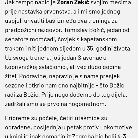
Jak tempo nabio je
Zoran Zekić
svojim mecima
prije nastavka prvenstva, ali mi smo jednog
uspjeli uhvatiti baš između dva treninga za
predbožićni razgovor. Tomislav Božić, jedan od
senatora momčadi, čovjek s kapetanskom
trakom i niti jednom sijedom u 35. godini života.
Uz svoga trenera, još jedan Slavonac u
koprivničkoj svlačionici, ali već dugo godina
žitelj Podravine, napravio je s nama presjek
sezone i otkrio nam ono najbitnije - što Božić
radi za Božić. Prije nego dođemo do tog dijela,
zadržali smo se prvo na nogometnom.
Pripreme su počele, četiri utakmice su
odrađene, posljednja u petak protiv Lokomotive
u kojoj je ipak domaćin iz Zagreba bio bolji 4:3,