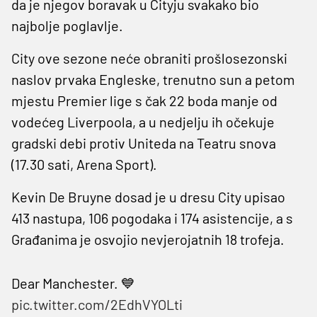
da je njegov boravak u Cityju svakako bio
najbolje poglavlje.
City ove sezone neće obraniti prošlosezonski
naslov prvaka Engleske, trenutno sun a petom
mjestu Premier lige s čak 22 boda manje od
vodećeg Liverpoola, a u nedjelju ih očekuje
gradski debi protiv Uniteda na Teatru snova
(17.30 sati, Arena Sport).
Kevin De Bruyne dosad je u dresu City upisao
413 nastupa, 106 pogodaka i 174 asistencije, a s
Građanima je osvojio nevjerojatnih 18 trofeja.
Dear Manchester. 💙
pic.twitter.com/2EdhVYOLti