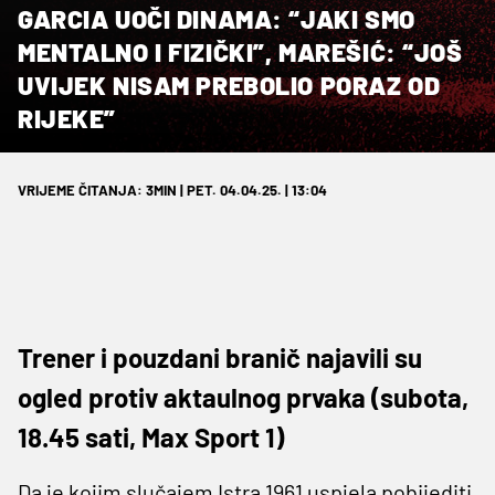
GARCIA UOČI DINAMA: “JAKI SMO
MENTALNO I FIZIČKI”, MAREŠIĆ: “JOŠ
UVIJEK NISAM PREBOLIO PORAZ OD
RIJEKE”
VRIJEME ČITANJA: 3MIN | PET. 04.04.25. | 13:04
Trener i pouzdani branič najavili su
ogled protiv aktaulnog prvaka (subota,
18.45 sati, Max Sport 1)
Da je kojim slučajem Istra 1961 uspjela pobijediti