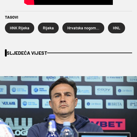
TAGOVI
HNK Rijeka
Rijeka
Hrvatska nogometna liga
HNL
SLJEDEĆA VIJEST