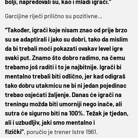
bolji, napredovali su, kao i mladi igrači.”
Garcijine riječi prilično su pozitivne…
“Također, igrači koje nisam znao od prije brzo
su se adaptirali i jako su dobri, tako da mislim
da bi trebali moći pokazati ovakav level igre
svaki put. Znamo što dobro radimo, na čemu
trebamo još raditi i to je najbitnije. Igrači bi
mentalno trebali biti odlično, jer kad odigraš
tako dobru utakmicu ne bi ni jedan pojedinac
trebao osjećati žaljenje. Danas će igrači na
treningu možda biti umorniji nego inače, ali
sutra će sigurno biti na 100%. Težak je tjedan,
ali i uzbudljiv, jaki smo mentalno i
fizički”
,
poručio je trener Istre 1961.