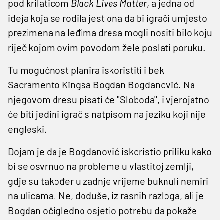
pod krilaticom
Black Lives Matter
, a jedna od
ideja koja se rodila jest ona da bi igrači umjesto
prezimena na leđima dresa mogli nositi bilo koju
riječ kojom ovim povodom žele poslati poruku.
Tu mogućnost planira iskoristiti i bek
Sacramento Kingsa Bogdan Bogdanović. Na
njegovom dresu pisati će ''Sloboda'', i vjerojatno
će biti jedini igrač s natpisom na jeziku koji nije
engleski.
Dojam je da je Bogdanović iskoristio priliku kako
bi se osvrnuo na probleme u vlastitoj zemlji,
gdje su također u zadnje vrijeme buknuli nemiri
na ulicama. Ne, doduše, iz rasnih razloga, ali je
Bogdan očigledno osjetio potrebu da pokaže