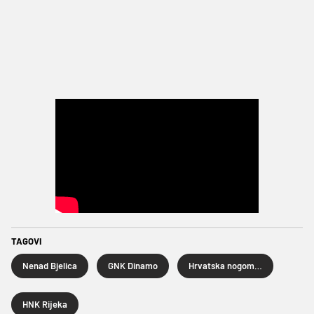
TAGOVI
Nenad Bjelica
GNK Dinamo
Hrvatska nogometna liga
HNK Rijeka