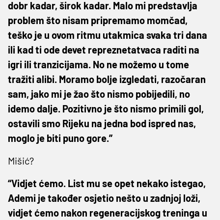
dobr kadar, širok kadar. Malo mi predstavlja
problem što nisam pripremamo momčad,
teško je u ovom ritmu utakmica svaka tri dana
ili kad ti ode devet repreznetatvaca raditi na
igri ili tranzicijama. No ne možemo u tome
tražiti alibi. Moramo bolje izgledati, razočaran
sam, jako mi je žao što nismo pobijedili, no
idemo dalje. Pozitivno je što nismo primili gol,
ostavili smo Rijeku na jedna bod ispred nas,
moglo je biti puno gore.”
Mišić?
“Vidjet ćemo. List mu se opet nekako istegao,
Ademi je također osjetio nešto u zadnjoj loži,
vidjet ćemo nakon regeneracijskog treninga u