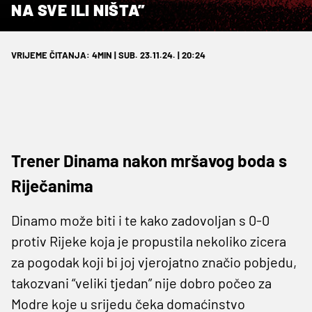
NA SVE ILI NIŠTA”
VRIJEME ČITANJA: 4MIN | SUB. 23.11.24. | 20:24
Trener Dinama nakon mršavog boda s
Riječanima
Dinamo može biti i te kako zadovoljan s 0-0
protiv Rijeke koja je propustila nekoliko zicera
za pogodak koji bi joj vjerojatno značio pobjedu,
takozvani “veliki tjedan” nije dobro počeo za
Modre koje u srijedu čeka domaćinstvo