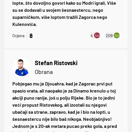
lopte, što dovoljno govori kako su Modri igrali, Više
su se dodavali u svojem šesnaestercu, nego
suparničkom, više loptom tražili Zagorca nego
Kulenovića.
8
ion:minus
ion:plus
Ocjena
4
209
Stefan Ristovski
Obrana
Pobjegao mu je Djouahra, kad je Zagorac prvi put
spasio vrata, ali naopako je za Dinamo krenulo u toj
akciji puno ranije, još u polju Rijeke. Bio je to jedini
veći propust Ristovskog, ali izostali su njegovi
ubačaji sa strane, zapravo, kad je i bio na lopti, u
šesnaestercu nije bilo baš nikoga. Neobjašnjivo!
Jednom je s 20-ak metara pucao preko gola, a pred