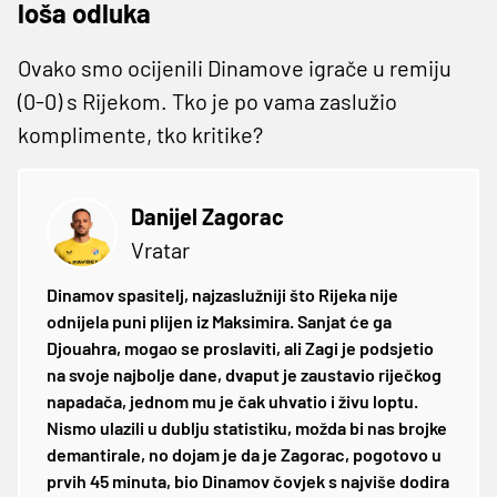
loša odluka
Ovako smo ocijenili Dinamove igrače u remiju
(0-0) s Rijekom. Tko je po vama zaslužio
komplimente, tko kritike?
Danijel Zagorac
Vratar
Dinamov spasitelj, najzaslužniji što Rijeka nije
odnijela puni plijen iz Maksimira. Sanjat će ga
Djouahra, mogao se proslaviti, ali Zagi je podsjetio
na svoje najbolje dane, dvaput je zaustavio riječkog
napadača, jednom mu je čak uhvatio i živu loptu.
Nismo ulazili u dublju statistiku, možda bi nas brojke
demantirale, no dojam je da je Zagorac, pogotovo u
prvih 45 minuta, bio Dinamov čovjek s najviše dodira