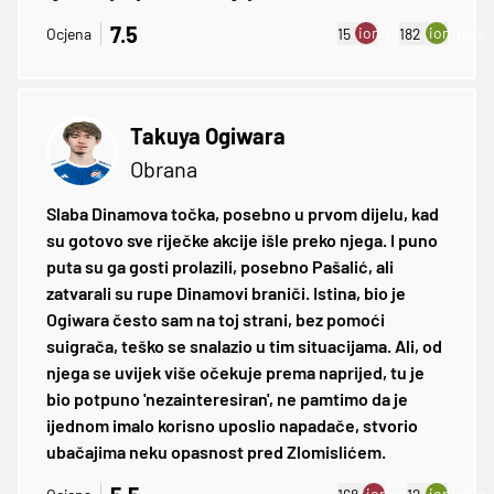
7.5
ion:minus
ion:plus
Ocjena
15
182
Takuya Ogiwara
Obrana
Slaba Dinamova točka, posebno u prvom dijelu, kad
su gotovo sve riječke akcije išle preko njega. I puno
puta su ga gosti prolazili, posebno Pašalić, ali
zatvarali su rupe Dinamovi braniči. Istina, bio je
Ogiwara često sam na toj strani, bez pomoći
suigrača, teško se snalazio u tim situacijama. Ali, od
njega se uvijek više očekuje prema naprijed, tu je
bio potpuno 'nezainteresiran', ne pamtimo da je
ijednom imalo korisno uposlio napadače, stvorio
ubačajima neku opasnost pred Zlomislićem.
ion:minus
ion:plus