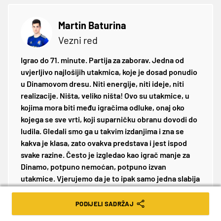
Martin Baturina
Vezni red
Igrao do 71. minute. Partija za zaborav. Jedna od
uvjerljivo najlošijih utakmica, koje je dosad ponudio
u Dinamovom dresu. Niti energije, niti ideje, niti
realizacije. Ništa, veliko ništa! Ovo su utakmice, u
kojima mora biti među igračima odluke, onaj oko
kojega se sve vrti, koji suparničku obranu dovodi do
ludila. Gledali smo ga u takvim izdanjima i zna se
kakva je klasa, zato ovakva predstava i jest ispod
svake razine. Često je izgledao kao igrač manje za
Dinamo, potpuno nemoćan, potpuno izvan
utakmice. Vjerujemo da je to ipak samo jedna slabija
utakmica u nizu odličnih. Bude li pravi Baturina
protiv Borussije i Hajduka, brzo će se zaboraviti
PODIJELI SADRŽAJ
Rijeka.