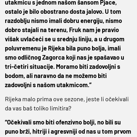
utakmicu s jednom našom šansom Pjace,
ostalo je bilo obostrano dosta jalovo. U tom
razdoblju nismo imali dobru energiju, nismo
dobro stajali na terenu, Fruk nam je pravio
višak uvlačeći se u srednju liniju, a u drugom
poluvremenu je Rijeka bila puno bolja, imali
smo odličnog Zagorca koji nas je spašavao u
tri-četiri situacije. Moramo biti zadovoljni s
bodom, ali naravno da ne možemo biti
zadovoljni s našom utakmicom.”
Rijeka malo prima ove sezone, jeste li očekivali
da vas baš toliko limitira?
“Očekivali smo biti ofenzivno bolji, no bili su
puno brži, hitriji i agresvniji od nas u tom prvom