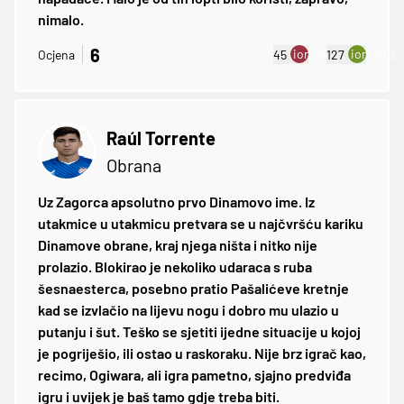
nimalo.
6
ion:minus
ion:plus
Ocjena
45
127
Raúl Torrente
Obrana
Uz Zagorca apsolutno prvo Dinamovo ime. Iz
utakmice u utakmicu pretvara se u najčvršću kariku
Dinamove obrane, kraj njega ništa i nitko nije
prolazio. Blokirao je nekoliko udaraca s ruba
šesnaesterca, posebno pratio Pašalićeve kretnje
kad se izvlačio na lijevu nogu i dobro mu ulazio u
putanju i šut. Teško se sjetiti ijedne situacije u kojoj
je pogriješio, ili ostao u raskoraku. Nije brz igrač kao,
recimo, Ogiwara, ali igra pametno, sjajno predviđa
igru i uvijek je baš tamo gdje treba biti.