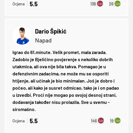
5.5
ion:minus
ion:plus
Ocjena
136
26
Dario Špikić
Napad
Igrao do 61.minute. Velik promet, mala zarada.
Zadobio je Bjeličino povjerenje s nekoliko dobrih
utakmica, ali ova nije bila takva. Pomagao je u
defenzivnim zadacima, ne može mu se osporiti
htijenje, ali učinak je bio minimalan. Još je dobro i
počeo, ali kako je susret odmicao, tako je i on padao
u izvedbi. Proći nije mogao po svojoj desnoj strani,
dodavanja također nisu prolazila. Sve u svemu -
siromašno.
5.5
ion:minus
ion:plus
Ocjena
146
19