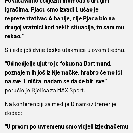
Pokušavamo osvježiti momčad s drugim
igračima, Pjacu smo izvadili, ušao je
reprezentativac Albanije, nije Pjaca bio na
drugoj vratnici kod nekih situacija, to sam mu
rekao.”
Slijede još dvije teške utakmice u ovom tjednu.
“Od nedjelje ujutro je fokus na Dortmund,
poznajem ih još iz Njemačke, hrabro ćemo ići
na sve ili ništa, nadam se da će biti sve”
,
poručio je Bjelica za MAX Sport.
Na konferenciji za medije Dinamov trener je
dodao:
“U prvom poluvremenu smo vidjeli izjednačemu