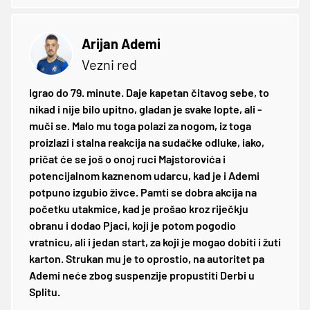
Arijan Ademi
Vezni red
Igrao do 79. minute. Daje kapetan čitavog sebe, to
nikad i nije bilo upitno, gladan je svake lopte, ali -
muči se. Malo mu toga polazi za nogom, iz toga
proizlazi i stalna reakcija na sudačke odluke, iako,
pričat će se još o onoj ruci Majstorovića i
potencijalnom kaznenom udarcu, kad je i Ademi
potpuno izgubio živce. Pamti se dobra akcija na
početku utakmice, kad je prošao kroz riječkju
obranu i dodao Pjaci, koji je potom pogodio
vratnicu, ali i jedan start, za koji je mogao dobiti i žuti
karton. Strukan mu je to oprostio, na autoritet pa
Ademi neće zbog suspenzije propustiti Derbi u
Splitu.