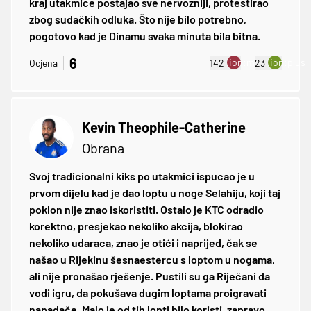
kraj utakmice postajao sve nervozniji, protestirao
zbog sudačkih odluka. Što nije bilo potrebno,
pogotovo kad je Dinamu svaka minuta bila bitna.
6
ion:minus
ion:plus
Ocjena
142
23
Kevin Theophile-Catherine
Obrana
Svoj tradicionalni kiks po utakmici ispucao je u
prvom dijelu kad je dao loptu u noge Selahiju, koji taj
poklon nije znao iskoristiti. Ostalo je KTC odradio
korektno, presjekao nekoliko akcija, blokirao
nekoliko udaraca, znao je otići i naprijed, čak se
našao u Rijekinu šesnaestercu s loptom u nogama,
ali nije pronašao rješenje. Pustili su ga Riječani da
vodi igru, da pokušava dugim loptama proigravati
napadače. Malo je od tih lopti bilo koristi, zapravo,