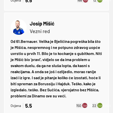
5.5
Ocjena
168
12
Josip Mišić
Vezni red
Od 61.Bernauer. Velika je Bjeličina pogreška bila što
je Mišića, nespremnog i ne potpuno zdravog uopće
uvrstio u prvih 11. Bilo je to kockanje s gubitkom. Niti
je Mišić bio 'pravi', vidjelo se da ima problem u
svakom duelu, da ga ne sluša lopta, da kasni s
reakcijama. A onda se još i ozlijedio, morao ranije
izaći iz igre. I sad je pitanje koliko će izostati, hoće li
biti spreman za Borussiju i Hajduk. Teško, kako je
izgledalo, teško. Bez Sučića, vjerojatno bez Mišića,
problemi za Dinamo sve su veći.
5.5
ion:minus
ion:plus
Ocjena
150
22