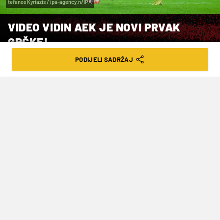
tefanos Kyriazis / ipa-agency.n/IPA
VIDEO VIDIN AEK JE NOVI PRVAK
GRČKE!
PODIJELI SADRŽAJ
VRIJEME ČITANJA: 3MIN | NED. 14.05.23. | 21:44
Volos je bio bez ikakve šanse u grotlu
Opap Arene
Nogometaši AEK-a su po 13. put u povijesti
postali prvaci Grčke! S uvjerljivih 4-0 svladali su
Volos koji danas nije imao nikakve šanse u