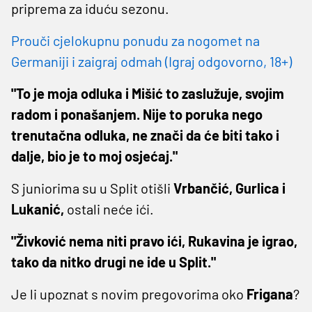
priprema za iduću sezonu.
Prouči cjelokupnu ponudu za nogomet na
Germaniji i zaigraj odmah (Igraj odgovorno, 18+)
"To je moja odluka i Mišić to zaslužuje, svojim
radom i ponašanjem. Nije to poruka nego
trenutačna odluka, ne znači da će biti tako i
dalje, bio je to moj osjećaj."
S juniorima su u Split otišli
Vrbančić, Gurlica i
Lukanić,
ostali neće ići.
"Živković nema niti pravo ići, Rukavina je igrao,
tako da nitko drugi ne ide u Split."
Je li upoznat s novim pregovorima oko
Frigana
?