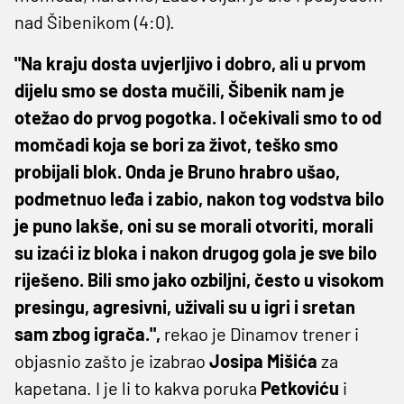
nad Šibenikom (4:0).
"Na kraju dosta uvjerljivo i dobro, ali u prvom
dijelu smo se dosta mučili, Šibenik nam je
otežao do prvog pogotka. I očekivali smo to od
momčadi koja se bori za život, teško smo
probijali blok. Onda je Bruno hrabro ušao,
podmetnuo leđa i zabio, nakon tog vodstva bilo
je puno lakše, oni su se morali otvoriti, morali
su izaći iz bloka i nakon drugog gola je sve bilo
riješeno. Bili smo jako ozbiljni, često u visokom
presingu, agresivni, uživali su u igri i sretan
sam zbog igrača.",
rekao je Dinamov trener i
objasnio zašto je izabrao
Josipa Mišića
za
kapetana. I je li to kakva poruka
Petkoviću
i