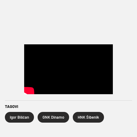
TAGOVI
Igor Bišćan
GNK Dinamo
HNK Šibenik