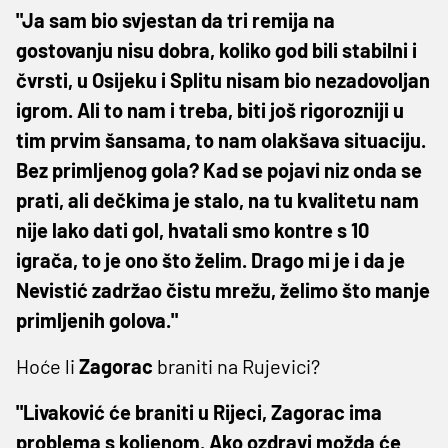
"Ja sam bio svjestan da tri remija na
gostovanju nisu dobra, koliko god bili stabilni i
čvrsti, u Osijeku i Splitu nisam bio nezadovoljan
igrom. Ali to nam i treba, biti još rigorozniji u
tim prvim šansama, to nam olakšava situaciju.
Bez primljenog gola? Kad se pojavi niz onda se
prati, ali dečkima je stalo, na tu kvalitetu nam
nije lako dati gol, hvatali smo kontre s 10
igrača, to je ono što želim. Drago mi je i da je
Nevistić zadržao čistu mrežu, želimo što manje
primljenih golova."
Hoće li
Zagorac
braniti na Rujevici?
"Livaković će braniti u Rijeci, Zagorac ima
problema s koljenom. Ako ozdravi možda će