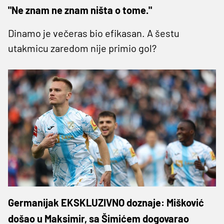
"Ne znam ne znam ništa o tome."
Dinamo je večeras bio efikasan. A šestu
utakmicu zaredom nije primio gol?
Germanijak EKSKLUZIVNO doznaje: Mišković
došao u Maksimir, sa Šimićem dogovarao