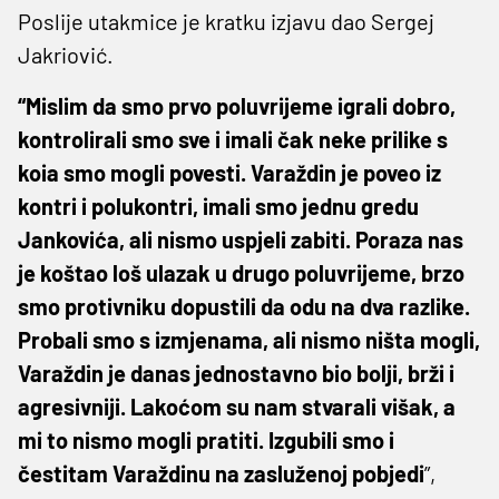
Poslije utakmice je kratku izjavu dao Sergej
Jakriović.
“Mislim da smo prvo poluvrijeme igrali dobro,
kontrolirali smo sve i imali čak neke prilike s
koia smo mogli povesti. Varaždin je poveo iz
kontri i polukontri, imali smo jednu gredu
Jankovića, ali nismo uspjeli zabiti. Poraza nas
je koštao loš ulazak u drugo poluvrijeme, brzo
smo protivniku dopustili da odu na dva razlike.
Probali smo s izmjenama, ali nismo ništa mogli,
Varaždin je danas jednostavno bio bolji, brži i
agresivniji. Lakoćom su nam stvarali višak, a
mi to nismo mogli pratiti. Izgubili smo i
čestitam Varaždinu na zasluženoj pobjedi
”,