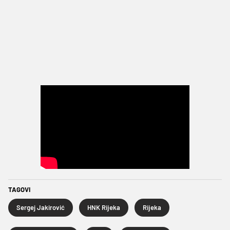
TAGOVI
Sergej Jakirović
HNK Rijeka
Rijeka