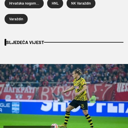
Hrvatska nogometna liga
HNL
NK Varaždin
Varaždin
SLJEDEĆA VIJEST