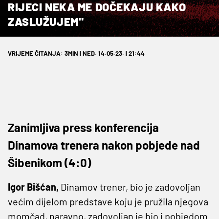
RIJECI NEKA ME DOČEKAJU KAKO
ZASLUŽUJEM"
VRIJEME ČITANJA: 3MIN | NED. 14.05.23. | 21:44
Zanimljiva press konferencija
Dinamova trenera nakon pobjede nad
Šibenikom (4:0)
Igor Bišćan,
Dinamov trener, bio je zadovoljan
većim dijelom predstave koju je pružila njegova
momčad, naravno, zadovoljan je bio i pobjedom