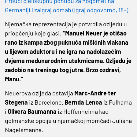
Prouči cjelokupnu ponudu za nogomet na
Germaniji i zaigraj odmah (Igraj odgovorno, 18+)
Njemačka reprezentacija je potvrdila ozljedu u
priopćenju koje glasi:
“Manuel Neuer je otišao
rano iz kampa zbog puknuća mišićnih vlakana
u lijevom aduktoru i ne igra na nadolazećim
dvjema međunarodnim utakmicama. Ozljedu je
zadobio na treningu tog jutra. Brzo ozdravi,
Manu.”
Neuerova ozljeda ostavlja
Marc-Andre ter
Stegena
iz Barcelone,
Bernda Lenoa
iz Fulhama
i
Olivera Baumanna
iz Hoffenheima kao
golmanske opcije u njemačkoj momčadi Juliana
Nagelsmanna.