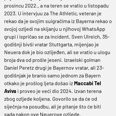
prosincu 2022., a na teren se vratio u listopadu
2023. U intervjuu za The Athletic, veteran je
rekao da je svojim suigračima iz Bayerna rekao o
svojoj ozljedi na skijanju u njihovoj WhatsApp
grupi i ispričao se za incident. Sven Ulreich, 35-
godišnji bivši vratar Stuttgarta, mijenjao je
Neuera dok je bio ozlijeđen, ali se vratio u ulogu
broja dva od prošle jeseni. Izraelski golman
Daniel Peretz drugi je Bayernov vratar, ali 23-
godišnjak je branio samo jednom za Bayern
otkako je prošlog ljeta došao iz
Maccabi Tel
Aviva
i proveo je veći dio 2024. izvan terena
zbog ozljede koljena. Govorilo se da će od
siječnja na posudbu, ali je pitanje što će biti
sada nakon ove Neuerove ozljede.