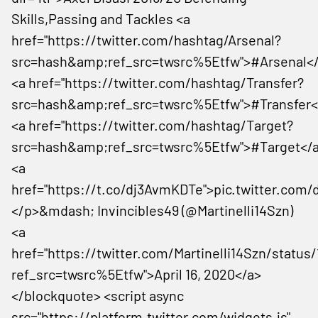
Skills,Passing and Tackles <a
href="https://twitter.com/hashtag/Arsenal?
src=hash&amp;ref_src=twsrc%5Etfw">#Arsenal<
<a href="https://twitter.com/hashtag/Transfer?
src=hash&amp;ref_src=twsrc%5Etfw">#Transfer<
<a href="https://twitter.com/hashtag/Target?
src=hash&amp;ref_src=twsrc%5Etfw">#Target</
<a
href="https://t.co/dj3AvmKDTe">pic.twitter.com
</p>&mdash; Invincibles49 (@Martinelli14Szn)
<a
href="https://twitter.com/Martinelli14Szn/statu
ref_src=twsrc%5Etfw">April 16, 2020</a>
</blockquote> <script async
src="https://platform.twitter.com/widgets.js"