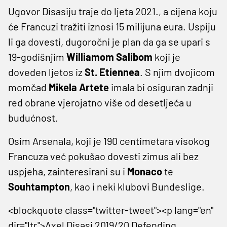
Ugovor Disasiju traje do ljeta 2021., a cijena koju
će Francuzi tražiti iznosi 15 milijuna eura. Uspiju
li ga dovesti, dugoročni je plan da ga se upari s
19-godišnjim
Williamom Salibom
koji je
doveden ljetos iz
St. Etiennea
. S njim dvojicom
momčad
Mikela Artete
imala bi osiguran zadnji
red obrane vjerojatno više od desetljeća u
budućnost.
Osim Arsenala, koji je 190 centimetara visokog
Francuza već pokušao dovesti zimus ali bez
uspjeha, zainteresirani su i
Monaco
te
Souhtampton
, kao i neki klubovi Bundeslige.
<blockquote class="twitter-tweet"><p lang="en"
dir="ltr">Axel Disasi 2019/20 Defending