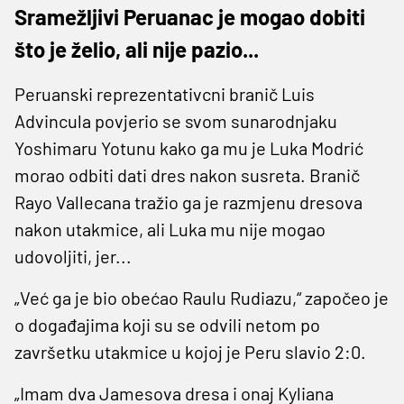
Sramežljivi Peruanac je mogao dobiti
što je želio, ali nije pazio...
Peruanski reprezentativcni branič Luis
Advincula povjerio se svom sunarodnjaku
Yoshimaru Yotunu kako ga mu je Luka Modrić
morao odbiti dati dres nakon susreta. Branič
Rayo Vallecana tražio ga je razmjenu dresova
nakon utakmice, ali Luka mu nije mogao
udovoljiti, jer...
„Već ga je bio obećao Raulu Rudiazu,“ započeo je
o događajima koji su se odvili netom po
završetku utakmice u kojoj je Peru slavio 2:0.
„Imam dva Jamesova dresa i onaj Kyliana