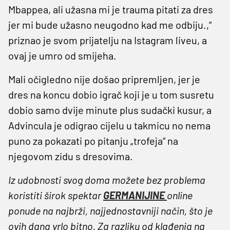
Mbappea, ali užasna mi je trauma pitati za dres
jer mi bude užasno neugodno kad me odbiju.,“
priznao je svom prijatelju na Istagram liveu, a
ovaj je umro od smijeha.
Mali očigledno nije došao pripremljen, jer je
dres na koncu dobio igrač koji je u tom susretu
dobio samo dvije minute plus sudački kusur, a
Advincula je odigrao cijelu u takmicu no nema
puno za pokazati po pitanju „trofeja“ na
njegovom zidu s dresovima.
Iz udobnosti svog doma možete bez problema
koristiti širok spektar
GERMANIJINE
online
ponude na najbrži, najjednostavniji način, što je
ovih dana vrlo bitno. Za razliku od klađenja na