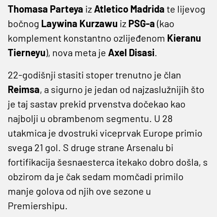
Thomasa Parteya
iz
Atletico Madrida
te lijevog
bočnog
Laywina Kurzawu
iz
PSG-a
(kao
komplement konstantno ozlijeđenom
Kieranu
Tierneyu
), nova meta je
Axel Disasi
.
22-godišnji stasiti stoper trenutno je član
Reimsa
, a sigurno je jedan od najzaslužnijih što
je taj sastav prekid prvenstva dočekao kao
najbolji u obrambenom segmentu. U 28
utakmica je dvostruki viceprvak Europe primio
svega 21 gol. S druge strane Arsenalu bi
fortifikacija šesnaesterca itekako dobro došla, s
obzirom da je čak sedam momčadi primilo
manje golova od njih ove sezone u
Premiershipu.