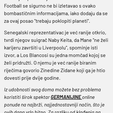
Football se sigurno ne bi izletavao s ovako
bombastičnim informacijama, iako dodaju da se
za ovaj posao "trebaju poklopiti planeti".
Senegalski reprezentativac je već ranije otkrio,
tvrdi njegov suigrač Naby Keita, da Mane "ne želi
karijeru završiti u Liverpoolu", spominje isti
izvor, a Los Blancosi su jedna momčad kojoj se
želi pridružti. O njemu je već ranije biranim
riječima govorio Zinedine Zidane koji ga je htio
dovesti prije dvije godine.
Iz udobnosti svog doma možete bez problema
koristiti širok spektar
GERMANIJINE
online
ponude na najbrži, najjednostavniji način, što je
ovih dana vrlo bitno. Za razliku od klađenja na