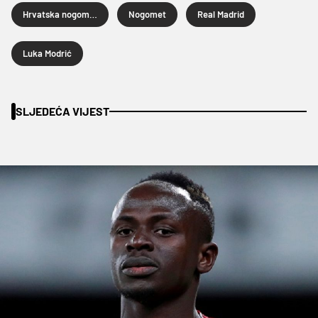
Hrvatska nogometna reprezentacija
Nogomet
Real Madrid
Luka Modrić
SLJEDEĆA VIJEST