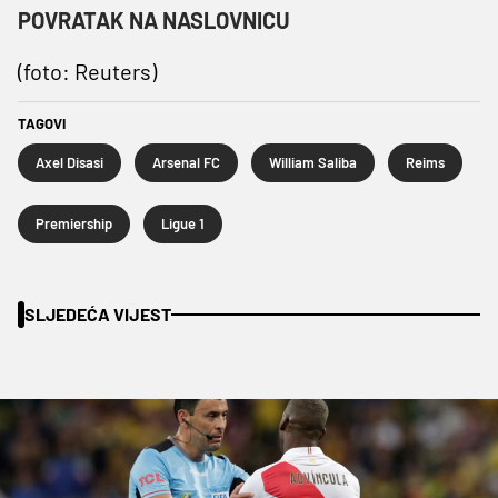
POVRATAK NA NASLOVNICU
(foto: Reuters)
TAGOVI
Axel Disasi
Arsenal FC
William Saliba
Reims
Premiership
Ligue 1
SLJEDEĆA VIJEST