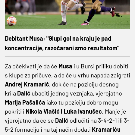
Debitant Musa: "Glupi gol na kraju je pad
koncentracije, razočarani smo rezultatom"
Za očekivati je da će
Musa
i u Bursi priliku dobiti
s klupe za pričuve, a da će u vrhu napada zaigrati
Andrej Kramarić
, dok će na poziciju desnog
krila
Dalić
ubaciti jednog veznjaka, vjerojatno
Marija Pašalića
iako tu poziciju dobro mogu
pokriti i
Nikola Vlašić i Luka Ivanušec
. Manje je
vjerojatno da će se
Dalić
odlučiti na 3-4-2-1 ili 3-
5-2 formaciju i na taj način dodati
Kramariću