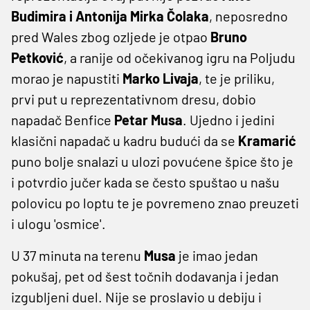
Budimira i Antonija Mirka Čolaka
, neposredno
pred Wales zbog ozljede je otpao
Bruno
Petković
, a ranije od očekivanog igru na Poljudu
morao je napustiti
Marko Livaja
, te je priliku,
prvi put u reprezentativnom dresu, dobio
napadač Benfice
Petar Musa
. Ujedno i jedini
klasični napadač u kadru budući da se
Kramarić
puno bolje snalazi u ulozi povućene špice što je
i potvrdio jučer kada se često spuštao u našu
polovicu po loptu te je povremeno znao preuzeti
i ulogu 'osmice'.
U 37 minuta na terenu
Musa
je imao jedan
pokušaj, pet od šest točnih dodavanja i jedan
izgubljeni duel. Nije se proslavio u debiju i