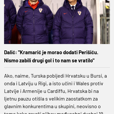
Dalić: "Kramarić je morao dodati Perišiću.
Nismo zabili drugi gol i to nam se vratilo"
Ako, naime, Turska pobijedi Hrvatsku u Bursi, a
onda i Latviju u Rigi, a isto učini i Wales protiv
Latvije i Armenije u Cardiffu, Hrvatska bi na
ljetnu pauzu otišla s velikim zaostatkom za
glavnim konkurentima u skupini, neovisno o
tome kako završi njihov međusobni dvoboj 19.