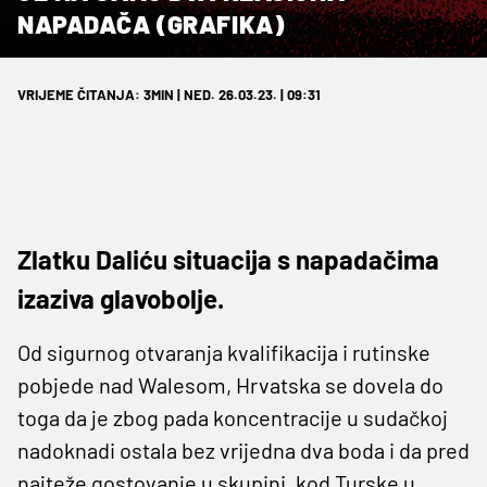
NAPADAČA (GRAFIKA)
VRIJEME ČITANJA: 3MIN | NED. 26.03.23. | 09:31
Zlatku Daliću situacija s napadačima
izaziva glavobolje.
Od sigurnog otvaranja kvalifikacija i rutinske
pobjede nad Walesom, Hrvatska se dovela do
toga da je zbog pada koncentracije u sudačkoj
nadoknadi ostala bez vrijedna dva boda i da pred
najteže gostovanje u skupini, kod Turske u