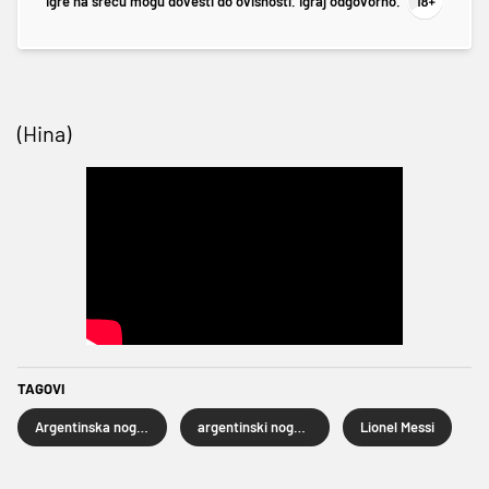
Igre na sreću mogu dovesti do ovisnosti. Igraj odgovorno.
(Hina)
TAGOVI
Argentinska nogometna reprezentacija
argentinski nogomet
Lionel Messi