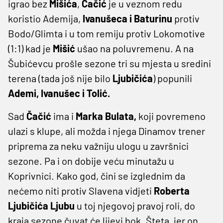
igrao bez
Mišića
,
Čačić
je u veznom redu
koristio Ademija,
Ivanušeca i Baturinu
protiv
Bodo/Glimta i u tom remiju protiv Lokomotive
(1:1) kad je
Mišić
ušao na poluvremenu. A na
Šubićevcu prošle sezone tri su mjesta u sredini
terena (tada još nije bilo
Ljubičića
) popunili
Ademi, Ivanušec i Tolić.
Sad
Čačić
ima i
Marka Bulata,
koji povremeno
ulazi s klupe, ali možda i njega Dinamov trener
priprema za neku važniju ulogu u završnici
sezone. Pa i on dobije veću minutažu u
Koprivnici. Kako god, čini se izglednim da
nećemo niti protiv Slavena vidjeti
Roberta
Ljubičića Ljubu
u toj njegovoj pravoj roli, do
kraja sezone čuvat će lijevi bok. Šteta, jer on