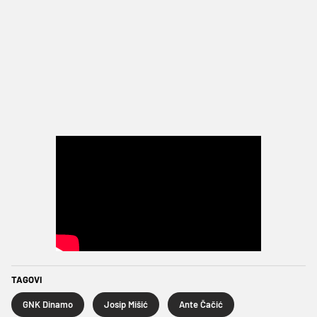
TAGOVI
GNK Dinamo
Josip Mišić
Ante Čačić