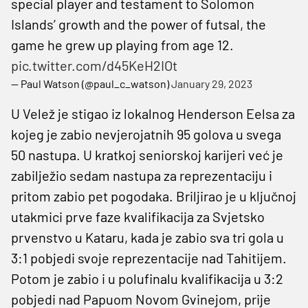
special player and testament to Solomon
Islands’ growth and the power of futsal, the
game he grew up playing from age 12.
pic.twitter.com/d45KeH2IOt
— Paul Watson (@paul_c_watson)
January 29, 2023
U Velež je stigao iz lokalnog Henderson Eelsa za
kojeg je zabio nevjerojatnih 95 golova u svega
50 nastupa. U kratkoj seniorskoj karijeri već je
zabilježio sedam nastupa za reprezentaciju i
pritom zabio pet pogodaka. Briljirao je u ključnoj
utakmici prve faze kvalifikacija za Svjetsko
prvenstvo u Kataru, kada je zabio sva tri gola u
3:1 pobjedi svoje reprezentacije nad Tahitijem.
Potom je zabio i u polufinalu kvalifikacija u 3:2
pobjedi nad Papuom Novom Gvinejom, prije