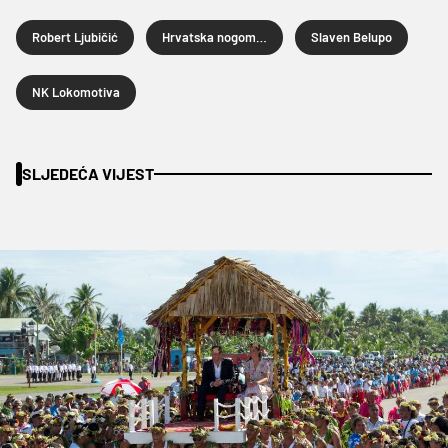
Robert Ljubičić
Hrvatska nogometna liga
Slaven Belupo
NK Lokomotiva
SLJEDEĆA VIJEST