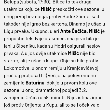
Belupa (subota, 17:30). Bit će to tek druga
utakmica koju će
Mišić
preskočiti ove sezone, u
onoj prvoj bez njega, protiv Bodo/Glimta, kad
također nije igrao bez kartona, Dinamo je ušao u
Ligu prvaka. Ukupno, u eri
Ante Čačića, Mišić
je
propustio tek dvije utakmice, ona prva bila je
lani u Šibeniku, kada su Modri osigurali naslov
prvaka. A u još dvije utakmice
Mišić
nije bio
starter, ali je ušao s klupe. Obje su bile protiv
Lokomotive, u onom remiju u Kranjčevićevoj
prošlog proljeća (1:1) već je na poluvremenu
zamijenio
Baturinu
, dok je u prvom kolu ove
sezone, u onoj dramatičnoj pobjedi 3:2,
zamijenio Oršića u 58. minuti. Nije, istina, igrao
još protiv Orijenta u Kupu, ali to se i očekivalo,