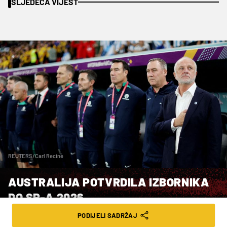
SLJEDEĆA VIJEST
REUTERS/Carl Recine
AUSTRALIJA POTVRDILA IZBORNIKA
DO SP-A 2026.
PODIJELI SADRŽAJ