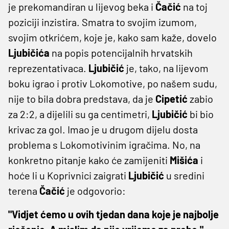
je prekomandiran u lijevog beka i
Čačić
na toj
poziciji inzistira. Smatra to svojim izumom,
svojim otkrićem, koje je, kako sam kaže, dovelo
Ljubičića
na popis potencijalnih hrvatskih
reprezentativaca.
Ljubičić
je, tako, na lijevom
boku igrao i protiv Lokomotive, po našem sudu,
nije to bila dobra predstava, da je
Cipetić
zabio
za 2:2, a dijelili su ga centimetri,
Ljubičić
bi bio
krivac za gol. Imao je u drugom dijelu dosta
problema s Lokomotivinim igračima. No, na
konkretno pitanje kako će zamijeniti
Mišića
i
hoće li u Koprivnici zaigrati
Ljubičić
u sredini
terena
Čačić
je odgovorio:
"Vidjet ćemo u ovih tjedan dana koje je najbolje