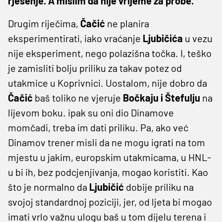
rješenje. A mislim da nije vrijeme za probe."
Drugim riječima,
Čačić
ne planira
eksperimentirati, iako vraćanje
Ljubičića
u vezu
nije eksperiment, nego polazišna točka. I, teško
je zamisliti bolju priliku za takav potez od
utakmice u Koprivnici. Uostalom, nije dobro da
Čačić
baš toliko ne vjeruje
Bočkaju i Štefulju
na
lijevom boku. ipak su oni dio Dinamove
momčadi, treba im dati priliku. Pa, ako već
Dinamov trener misli da ne mogu igrati na tom
mjestu u jakim, europskim utakmicama, u HNL-
u bi ih, bez podcjenjivanja, mogao koristiti. Kao
što je normalno da
Ljubičić
dobije priliku na
svojoj standardnoj poziciji, jer, od ljeta bi mogao
imati vrlo važnu ulogu baš u tom dijelu terena i