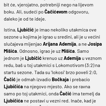
bit će, vjerojatno, potrebniji nego na lijevom
boku. Ali, sudeći po
Čačićevom
odgovoru,
daleko je od te ideje.
Istina,
Ljubičić
je imao nekoliko utakmica ove
sezone u kojima je igrao u sredini, ali je u većini
slučajeva mijenjao
Arijana Ademija
, a ne
Josipa
Mišića
. Odnosno, igrao je uz
Mišića
. Samo
jednom je
Ljubičić
krenuo uz
Ademija
u veznom
redu, baš u toj utakmici s Lokomotivom (3:2) na
startu sezone. Tada su 'lokosi' brzo poveli 2:0,
Čačić
je odmah izvadio
Bočkaja
i prebacio
Ljubičića
na njegovo mjesto. Ako se ravna
samo po toj utakmici, onda
Čačić
ima temelj da
Ljubičića
ne postavi u vezni red. Inače, kad je