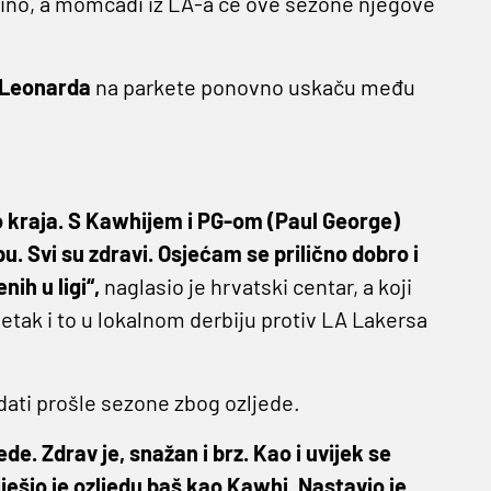
ftino, a momčadi iz LA-a će ove sezone njegove
 Leonarda
na parkete ponovno uskaču među
o kraja. S Kawhijem i PG-om (Paul George)
 Svi su zdravi. Osjećam se prilično dobro i
ih u ligi“,
naglasio je hrvatski centar, a koji
etak i to u lokalnom derbiju protiv LA Lakersa
dati prošle sezone zbog ozljede.
de. Zdrav je, snažan i brz. Kao i uvijek se
Riješio je ozljedu baš kao Kawhi. Nastavio je