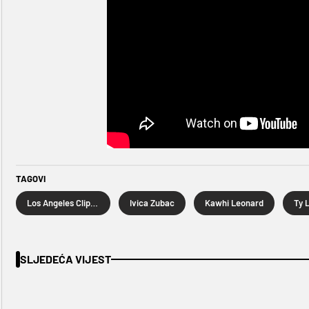
TAGOVI
Los Angeles Clippers
Ivica Zubac
Kawhi Leonard
Ty 
SLJEDEĆA VIJEST