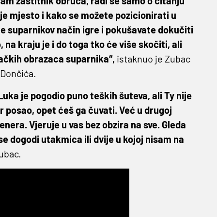
sam zaštitnik obruča, radi se samo o čitanju
oje mjesto i kako se možete pozicionirati u
e suparnikov način igre i pokušavate dokučiti
 na kraju je i do toga tko će više skočiti, ali
dačkih obrazaca suparnika“,
istaknuo je Zubac
 Dončića.
uka je pogodio puno teških šuteva, ali Ty nije
r posao, opet ćeš ga čuvati. Već u drugoj
renera. Vjeruje u vas bez obzira na sve. Gleda
se dogodi utakmica ili dvije u kojoj nisam na
ubac.