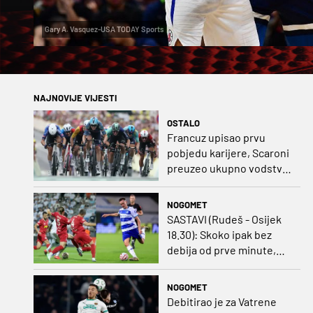
Gary A. Vasquez-USA TODAY Sports
NAJNOVIJE VIJESTI
OSTALO
Francuz upisao prvu
pobjedu karijere, Scaroni
preuzeo ukupno vodstvo
u Poljskoj
NOGOMET
SASTAVI (Rudeš - Osijek
18.30): Skoko ipak bez
debija od prve minute,
gosti promijenili
napadača u odnosu na
NOGOMET
prvo kolo
Debitirao je za Vatrene