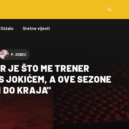
Ostalo
Sretne vijesti
P. ZOBEC
R JE ŠTO ME TRENER
 JOKIĆEM, A OVE SEZONE
I DO KRAJA"