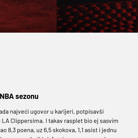
u NBA sezonu
ada najveći ugovor u karijeri, potpisavši
 LA Clippersima. I takav rasplet bio ej sasvim
o 8,3 poena, uz 6,5 skokova, 1,1 asist i jednu