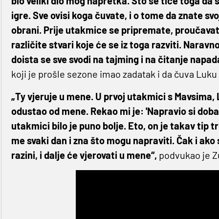
bio veliki dio mog napretka. Što se tiče toga da 
igre. Sve ovisi koga čuvate, i o tome da znate sv
obrani. Prije utakmice se pripremate, proučavat
različite stvari koje će se iz toga razviti. Naravno,
doista se sve svodi na tajming i na čitanje napa
koji je prošle sezone imao zadatak i da čuva Luku
„Ty vjeruje u mene. U prvoj utakmici s Mavsima, L
odustao od mene. Rekao mi je: 'Napravio si doba
utakmici bilo je puno bolje. Eto, on je takav tip t
me svaki dan i zna što mogu napraviti. Čak i ako 
razini, i dalje će vjerovati u mene“,
podvukao je Z