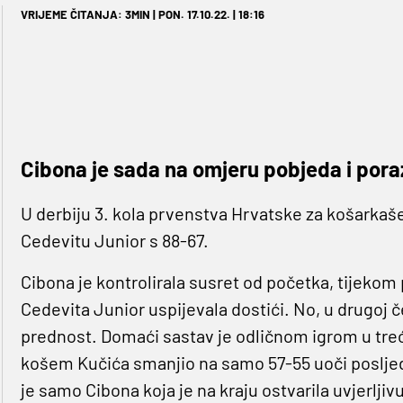
VRIJEME ČITANJA: 3MIN | PON. 17.10.22. | 18:16
Cibona je sada na omjeru pobjeda i poraz
U derbiju 3. kola prvenstva Hrvatske za košarkaš
Cedevitu Junior s 88-67.
Cibona je kontrolirala susret od početka, tijekom 
Cedevita Junior uspijevala dostići. No, u drugoj 
prednost. Domaći sastav je odličnom igrom u trećo
košem Kučića smanjio na samo 57-55 uoči posljednj
je samo Cibona koja je na kraju ostvarila uvjerljiv