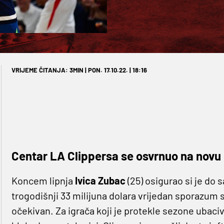
VRIJEME ČITANJA: 3MIN | PON. 17.10.22. | 18:16
Centar LA Clippersa se osvrnuo na nov
Koncem lipnja
Ivica Zubac
(25) osigurao si je do s
trogodišnji 33 milijuna dolara vrijedan sporazum s
očekivan. Za igrača koji je protekle sezone ubaciva