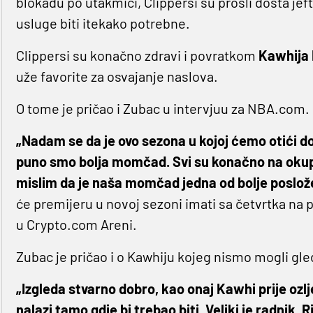
blokadu po utakmici, Clippersi su prošli dosta je
usluge biti itekako potrebne.
Clippersi su konačno zdravi i povratkom
Kawhija
uže favorite za osvajanje naslova.
O tome je pričao i Zubac u intervjuu za NBA.com.
„Nadam se da je ovo sezona u kojoj ćemo otići d
puno smo bolja momčad. Svi su konačno na okupu.
mislim da je naša momčad jedna od bolje posložen
će premijeru u novoj sezoni imati sa četvrtka na p
u Crypto.com Areni.
Zubac je pričao i o Kawhiju kojeg nismo mogli gle
„Izgleda stvarno dobro, kao onaj Kawhi prije ozlje
nalazi tamo gdje bi trebao biti. Veliki je radnik. 