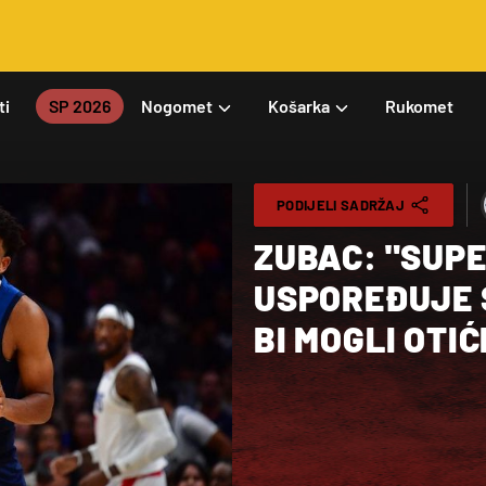
ti
SP 2026
Nogomet
Košarka
Rukomet
PODIJELI SADRŽAJ
ZUBAC: "SUPE
USPOREĐUJE S
BI MOGLI OTIĆ