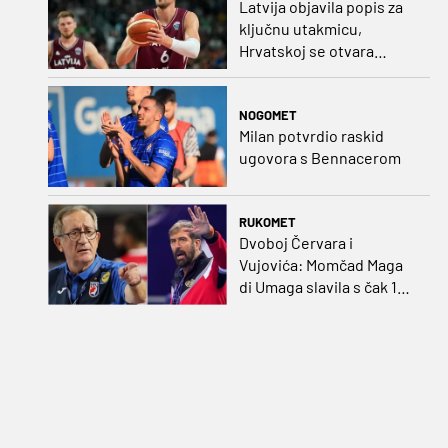
Latvija objavila popis za
ključnu utakmicu,
Hrvatskoj se otvara
velika prilika
NOGOMET
Milan potvrdio raskid
ugovora s Bennacerom
RUKOMET
Dvoboj Červara i
Vujovića: Momčad Maga
di Umaga slavila s čak 12
golova razlike