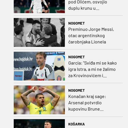
pod Olićem, osvojio
duplu krunu u
Rumunjskoj pa preselio
na Cipar
NOGOMET
Preminuo Jorge Messi,
otac argentinskog
čarobnjaka Lionela
NOGOMET
Garcia: "Sviđa mi se kako
igra Istra, a mi ne žalimo
za Krovinovićem i
Guillamonom. Selahi?
Nismo u kontaktu"
NOGOMET
Konačan kraj sage:
Arsenal potvrdio
kupovinu Brune
Guimaraesa
KOŠARKA