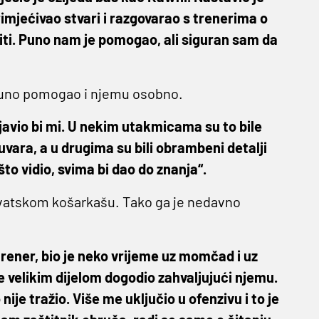
 primjećivao stvari i razgovarao s trenerima o
iti. Puno nam je pomogao, ali siguran sam da
a puno pomogao i njemu osobno.
javio bi mi. U nekim utakmicama su to bile
uvara, a u drugima su bili obrambeni detalji
to vidio, svima bi dao do znanja“.
vatskom košarkašu. Tako ga je nedavno
 trener, bio je neko vrijeme uz momčad i uz
 velikim dijelom dogodio zahvaljujući njemu.
ije tražio. Više me uključio u ofenzivu i to je