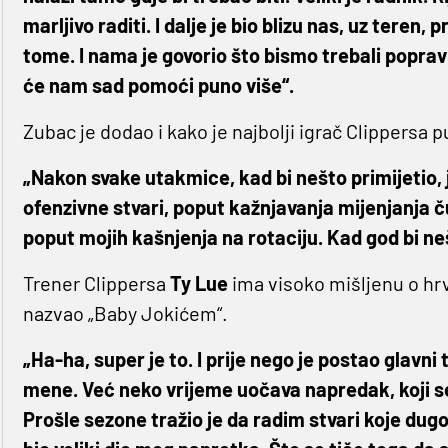
marljivo raditi. I dalje je bio blizu nas, uz teren,
tome. I nama je govorio što bismo trebali poprav
će nam sad pomoći puno više“.
Zubac je dodao i kako je najbolji igrač Clippers
„Nakon svake utakmice, kad bi nešto primijetio, 
ofenzivne stvari, poput kažnjavanja mijenjanja č
poput mojih kašnjenja na rotaciju. Kad god bi neš
Trener Clippersa
Ty Lue
ima visoko mišljenu o hr
nazvao „Baby Jokićem“.
„Ha-ha, super je to. I prije nego je postao glavni
mene. Već neko vrijeme uočava napredak, koji se
Prošle sezone tražio je da radim stvari koje dugo n