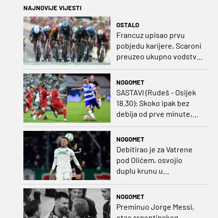
NAJNOVIJE VIJESTI
OSTALO
Francuz upisao prvu
pobjedu karijere, Scaroni
preuzeo ukupno vodstvo
u Poljskoj
NOGOMET
SASTAVI (Rudeš - Osijek
18.30): Skoko ipak bez
debija od prve minute,
gosti promijenili
napadača u odnosu na
NOGOMET
prvo kolo
Debitirao je za Vatrene
pod Olićem, osvojio
duplu krunu u
Rumunjskoj pa preselio
na Cipar
NOGOMET
Preminuo Jorge Messi,
otac argentinskog