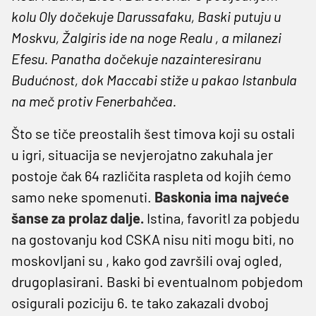
kolu Oly dočekuje Darussafaku, Baski putuju u
Moskvu, Žalgiris ide na noge Realu , a milanezi
Efesu. Panatha dočekuje nazainteresiranu
Budućnost, dok Maccabi stiže u pakao Istanbula
na meč protiv Fenerbahčea.
Što se tiče preostalih šest timova koji su ostali
u igri, situacija se nevjerojatno zakuhala jer
postoje čak 64 različita raspleta od kojih ćemo
samo neke spomenuti.
Baskonia ima najveće
šanse za prolaz dalje.
Istina, favoritI za pobjedu
na gostovanju kod CSKA nisu niti mogu biti, no
moskovljani su , kako god završili ovaj ogled,
drugoplasirani. Baski bi eventualnom pobjedom
osigurali poziciju 6. te tako zakazali dvoboj