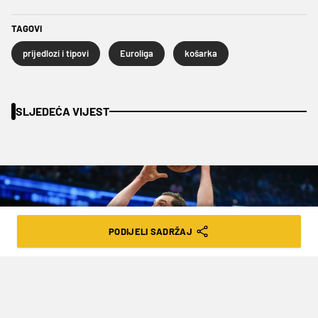
TAGOVI
prijedlozi i tipovi
Euroliga
košarka
SLJEDEĆA VIJEST
PODIJELI SADRŽAJ