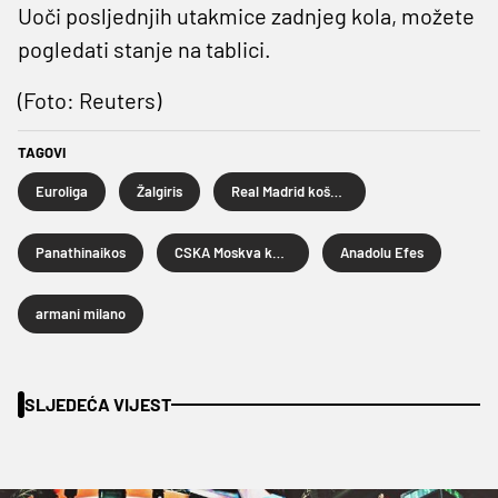
Uoči posljednjih utakmice zadnjeg kola, možete
pogledati stanje na tablici.
(Foto: Reuters)
TAGOVI
Euroliga
Žalgiris
Real Madrid košarka
Panathinaikos
CSKA Moskva košarka
Anadolu Efes
armani milano
SLJEDEĆA VIJEST