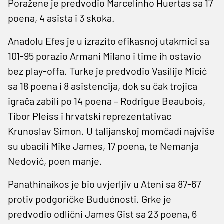
Poražene je predvodio Marcelinho Huertas sa 17
poena, 4 asista i 3 skoka.
Anadolu Efes je u izrazito efikasnoj utakmici sa
101-95 porazio Armani Milano i time ih ostavio
bez play-offa. Turke je predvodio Vasilije Micić
sa 18 poena i 8 asistencija, dok su čak trojica
igrača zabili po 14 poena – Rodrigue Beaubois,
Tibor Pleiss i hrvatski reprezentativac
Krunoslav Simon. U talijanskoj momčadi najviše
su ubacili Mike James, 17 poena, te Nemanja
Nedović, poen manje.
Panathinaikos je bio uvjerljiv u Ateni sa 87-67
protiv podgoričke Budućnosti. Grke je
predvodio odlični James Gist sa 23 poena, 6