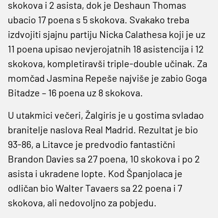
skokova i 2 asista, dok je Deshaun Thomas
ubacio 17 poena s 5 skokova. Svakako treba
izdvojiti sjajnu partiju Nicka Calathesa koji je uz
11 poena upisao nevjerojatnih 18 asistencija i 12
skokova, kompletiravši triple-double učinak. Za
momčad Jasmina Repeše najviše je zabio Goga
Bitadze – 16 poena uz 8 skokova.
U utakmici večeri, Žalgiris je u gostima svladao
branitelje naslova Real Madrid. Rezultat je bio
93-86, a Litavce je predvodio fantastični
Brandon Davies sa 27 poena, 10 skokova i po 2
asista i ukradene lopte. Kod Španjolaca je
odličan bio Walter Tavaers sa 22 poena i 7
skokova, ali nedovoljno za pobjedu.