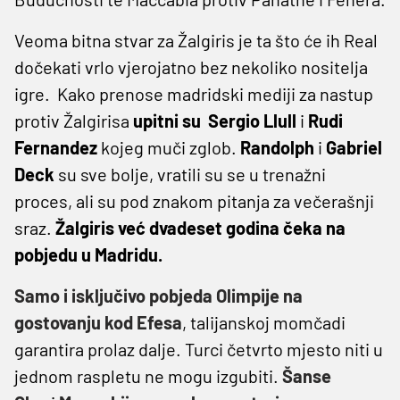
Veoma bitna stvar za Žalgiris je ta što će ih Real
dočekati vrlo vjerojatno bez nekoliko nositelja
igre. Kako prenose madridski mediji za nastup
protiv Žalgirisa
upitni su
Sergio Llull
i
Rudi
Fernandez
kojeg muči zglob.
Randolph
i
Gabriel
Deck
su sve bolje, vratili su se u trenažni
proces, ali su pod znakom pitanja za večerašnji
sraz.
Žalgiris već dvadeset godina čeka na
pobjedu u Madridu.
Samo i isključivo pobjeda Olimpije na
gostovanju kod Efesa
, talijanskoj momčadi
garantira prolaz dalje. Turci četvrto mjesto niti u
jednom raspletu ne mogu izgubiti.
Šanse