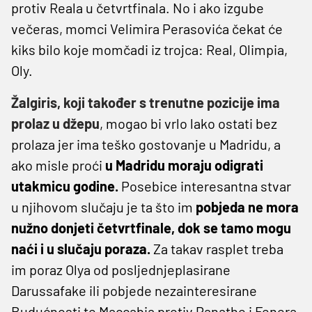
protiv Reala u četvrtfinala. No i ako izgube
večeras, momci Velimira Perasovića čekat će
kiks bilo koje momčadi iz trojca: Real, Olimpia,
Oly.
Žalgiris, koji također s trenutne pozicije ima
prolaz u džepu
, mogao bi vrlo lako ostati bez
prolaza jer ima teško gostovanje u Madridu, a
ako misle proći
u Madridu moraju odigrati
utakmicu godine.
Posebice interesantna stvar
u njihovom slučaju je ta što im
pobjeda ne mora
nužno donjeti četvrtfinale, dok se tamo mogu
naći i u slučaju poraza.
Za takav rasplet treba
im poraz Olya od posljednjeplasirane
Darussafake ili pobjede nezainteresirane
Budućnosti te Maccabia protiv Panathe i Fenera.