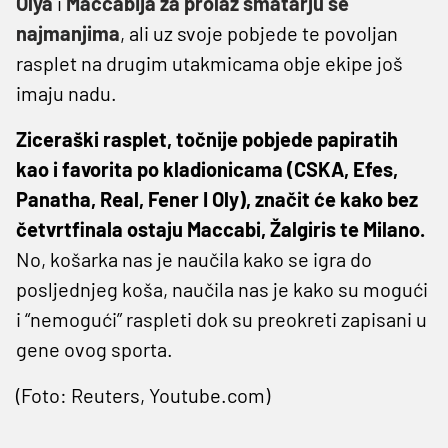
Olya
i
Maccabija za prolaz smatarju se
najmanjima
, ali uz svoje pobjede te povoljan
rasplet na drugim utakmicama obje ekipe još
imaju nadu.
Ziceraški rasplet, točnije pobjede papiratih
kao i favorita po kladionicama (CSKA, Efes,
Panatha, Real, Fener I Oly), značit će kako bez
četvrtfinala ostaju Maccabi, Žalgiris te Milano.
No, košarka nas je naučila kako se igra do
posljednjeg koša, naučila nas je kako su mogući
i “nemogući” raspleti dok su preokreti zapisani u
gene ovog sporta.
(Foto: Reuters, Youtube.com)