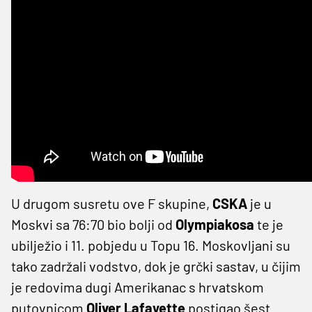
U drugom susretu ove F skupine,
CSKA
je u
Moskvi sa 76:70 bio bolji od
Olympiakosa
te je
ubilježio i 11. pobjedu u Topu 16. Moskovljani su
tako zadržali vodstvo, dok je grčki sastav, u čijim
je redovima dugi Amerikanac s hrvatskom
putovnicom
Oliver Lafayette
postigao šest