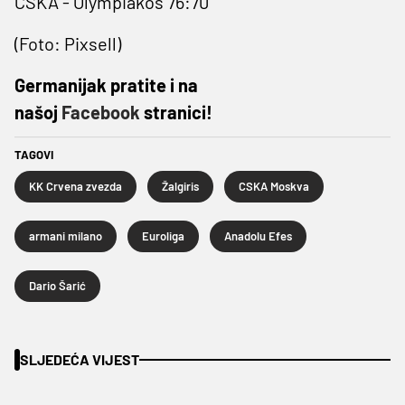
CSKA - Olympiakos 76:70
(Foto: Pixsell)
Germanijak pratite i na
našoj
Facebook
stranici!
TAGOVI
KK Crvena zvezda
Žalgiris
CSKA Moskva
armani milano
Euroliga
Anadolu Efes
Dario Šarić
SLJEDEĆA VIJEST