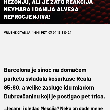
HEZONJU, ALI JE ZATO REAKCIJA
NEYMARA I DANIJA ALVESA
NEPROCJENJIVA!
VRIJEME ČITANJA: 1MIN | PET. 03.04.15. | 10:24
Barcelona je sinoć na domaćem
parketu svladala košarkaše Reala
85:80, a velike zasluge idu mladom
Dubrovčaninu koji je postigao pet trica.
„
Jesam li gledao Messija? Neka on dođe mene