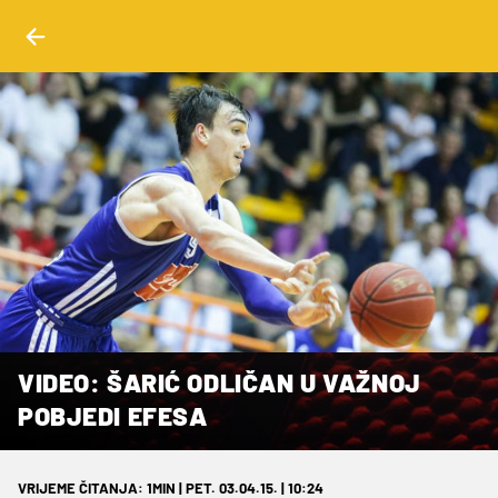
VIDEO: ŠARIĆ ODLIČAN U VAŽNOJ
POBJEDI EFESA
VRIJEME ČITANJA: 1MIN | PET. 03.04.15. | 10:24