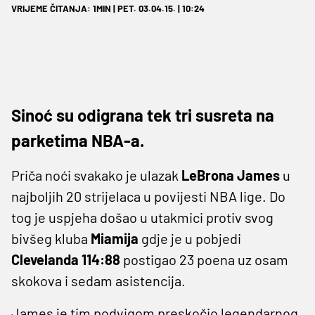
VRIJEME ČITANJA: 1MIN | PET. 03.04.15. | 10:24
Sinoć su odigrana tek tri susreta na
parketima NBA-a.
Priča noći svakako je ulazak
LeBrona
James
u
najboljih 20 strijelaca u povijesti NBA lige. Do
tog je uspjeha došao u utakmici protiv svog
bivšeg kluba
Miamija
gdje je u pobjedi
Clevelanda 114:88
postigao 23 poena uz osam
skokova i sedam asistencija.
James je tim podvigom preskočio legendarnog