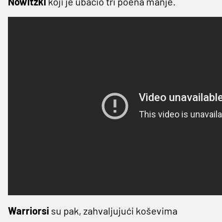
Nowitzki
koji je ubacio tri poena manje.
Warriorsi
su pak, zahvaljujući koševima