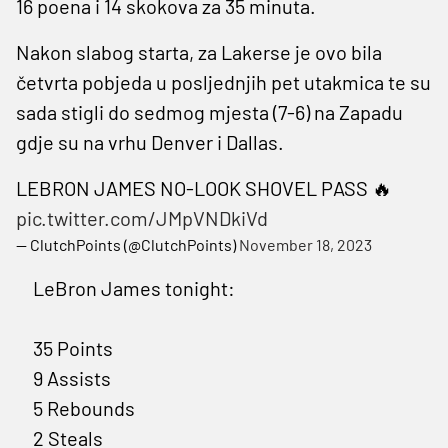
16 poena i 14 skokova za 35 minuta.
Nakon slabog starta, za Lakerse je ovo bila
četvrta pobjeda u posljednjih pet utakmica te su
sada stigli do sedmog mjesta (7-6) na Zapadu
gdje su na vrhu Denver i Dallas.
LEBRON JAMES NO-LOOK SHOVEL PASS 🔥
pic.twitter.com/JMpVNDkiVd
— ClutchPoints (@ClutchPoints)
November 18, 2023
LeBron James tonight:
35 Points
9 Assists
5 Rebounds
2 Steals