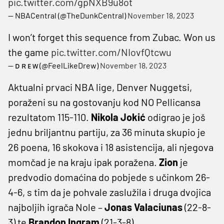
pic.twitter.com/gpNXB9u8ot
— NBACentral (@TheDunkCentral)
November 18, 2023
I won’t forget this sequence from Zubac. Won us
the game
pic.twitter.com/NIovfQtcwu
— ᴅ ʀ ᴇ ᴡ (@FeelLikeDrew)
November 18, 2023
Aktualni prvaci NBA lige, Denver Nuggetsi,
poraženi su na gostovanju kod NO Pellicansa
rezultatom 115-110.
Nikola Jokić
odigrao je još
jednu briljantnu partiju, za 36 minuta skupio je
26 poena, 16 skokova i 18 asistencija, ali njegova
momčad je na kraju ipak poražena.
Zion
je
predvodio domaćina do pobjede s učinkom 26-
4-6, s tim da je pohvale zaslužila i druga dvojica
najboljih igrača Nole –
Jonas Valaciunas
(22-8-
3) te
Brandon Ingram
(21-3-8).