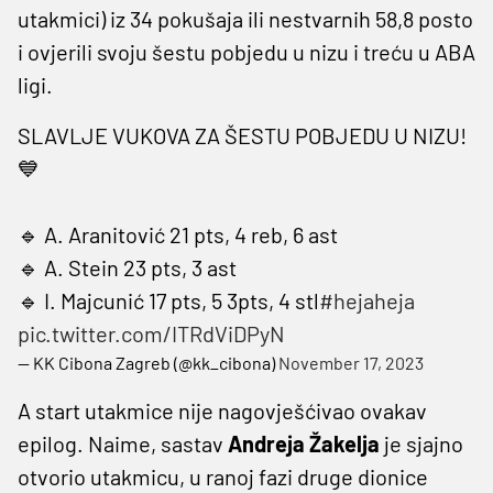
utakmici) iz 34 pokušaja ili nestvarnih 58,8 posto
i ovjerili svoju šestu pobjedu u nizu i treću u ABA
ligi.
SLAVLJE VUKOVA ZA ŠESTU POBJEDU U NIZU!
💙
🔹️ A. Aranitović 21 pts, 4 reb, 6 ast
🔹️ A. Stein 23 pts, 3 ast
🔹️ I. Majcunić 17 pts, 5 3pts, 4 stl
#hejaheja
pic.twitter.com/ITRdViDPyN
— KK Cibona Zagreb (@kk_cibona)
November 17, 2023
A start utakmice nije nagovješćivao ovakav
epilog. Naime, sastav
Andreja Žakelja
je sjajno
otvorio utakmicu, u ranoj fazi druge dionice