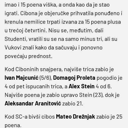
imao i 15 poena viška, a onda kao da je stao
igrati. Cibona je objeručke prihvatila ponuđeno i
krenula nemilice trpati izvana za 15 poena plusa
u trećoj četvrtini. Nisu se, međutim, dali
Studenti, vratili su se na samo minus tri, ali su
Vukovi znali kako da sačuvaju i ponovno
povećaju prednost.
Kod Ciboninih snajpera, najviše trica zabio je
Ivan Majcunić
(5/6),
Domagoj Proleta
pogodio je
4 od pet ispucanih trica, a
Alex Stein
4 od 6.
Najviše poena je zabio upravo Stein (23), dok je
Aleksandar
Aranitović
zabio 21.
Kod SC-a bivši cibos
Mateo
Drežnjak
zabio je 25
poena.