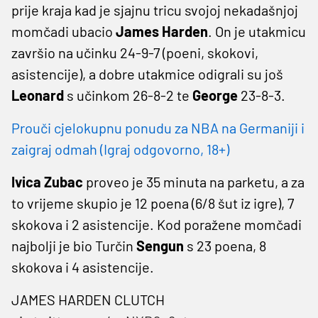
prije kraja kad je sjajnu tricu svojoj nekadašnjoj
momčadi ubacio
James Harden
. On je utakmicu
završio na učinku 24-9-7 (poeni, skokovi,
asistencije), a dobre utakmice odigrali su još
Leonard
s učinkom 26-8-2 te
George
23-8-3.
Prouči cjelokupnu ponudu za NBA na Germaniji i
zaigraj odmah (Igraj odgovorno, 18+)
Ivica Zubac
proveo je 35 minuta na parketu, a za
to vrijeme skupio je 12 poena (6/8 šut iz igre), 7
skokova i 2 asistencije. Kod poražene momčadi
najbolji je bio Turčin
Sengun
s 23 poena, 8
skokova i 4 asistencije.
JAMES HARDEN CLUTCH