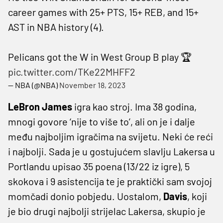
career games with 25+ PTS, 15+ REB, and 15+
AST in NBA history (4).
Pelicans got the W in West Group B play 🏆
pic.twitter.com/TKe22MHFF2
— NBA (@NBA)
November 18, 2023
LeBron James
igra kao stroj. Ima 38 godina,
mnogi govore ‘nije to više to’, ali on je i dalje
među najboljim igračima na svijetu. Neki će reći
i najbolji. Sada je u gostujućem slavlju Lakersa u
Portlandu upisao 35 poena (13/22 iz igre), 5
skokova i 9 asistencija te je praktički sam svojoj
momčadi donio pobjedu. Uostalom,
Davis
, koji
je bio drugi najbolji strijelac Lakersa, skupio je