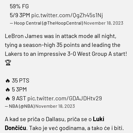
59% FG
5/9 3PM
pic.twitter.com/QgZh45s1Nj
— Hoop Central (@TheHoopCentral)
November 18, 2023
LeBron James was in attack mode all night,
tying a season-high 35 points and leading the
Lakers to an impressive 3-0 West Group A start!
🏆
🔥 35 PTS
🔥 5 3PM
🔥 9 AST
pic.twitter.com/GDAJDHtv29
— NBA (@NBA)
November 18, 2023
A kad se priča o Dallasu, priča se o
Luki
Dončiću
. Tako je već godinama, a tako će i biti.