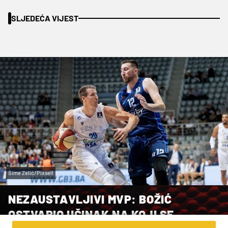
SLJEDEĆA VIJEST
Šime Zelić/Pixsell
NEZAUSTAVLJIVI MVP: BOŽIĆ
OSTVARIO UČINAK NA KOJI SE