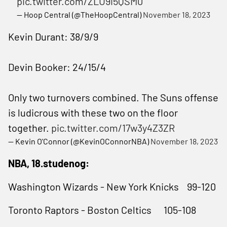
pic.twitter.com/ZLU9i5QSM0
— Hoop Central (@TheHoopCentral)
November 18, 2023
Kevin Durant: 38/9/9
Devin Booker: 24/15/4
Only two turnovers combined. The Suns offense
is ludicrous with these two on the floor
together.
pic.twitter.com/17w3y4Z3ZR
— Kevin O'Connor (@KevinOConnorNBA)
November 18, 2023
NBA, 18.studenog:
Washington Wizards - New York Knicks 99-120
Toronto Raptors - Boston Celtics 105-108