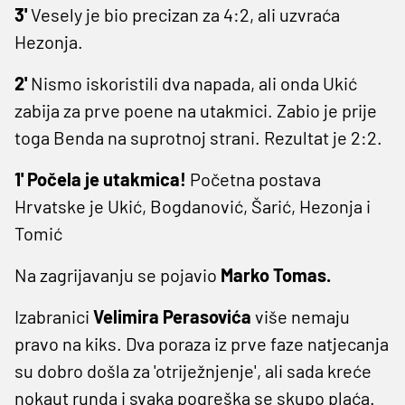
3'
Vesely je bio precizan za 4:2, ali uzvraća
Hezonja.
2'
Nismo iskoristili dva napada, ali onda Ukić
zabija za prve poene na utakmici. Zabio je prije
toga Benda na suprotnoj strani. Rezultat je 2:2.
1' Počela je utakmica!
Početna postava
Hrvatske je
Ukić, Bogdanović, Šarić, Hezonja i
Tomić
Na zagrijavanju se pojavio
Marko Tomas.
Izabranici
Velimira Perasovića
više nemaju
pravo na kiks. Dva poraza iz prve faze natjecanja
su dobro došla za 'otriježnjenje', ali sada kreće
nokaut runda i svaka pogreška se skupo plaća.