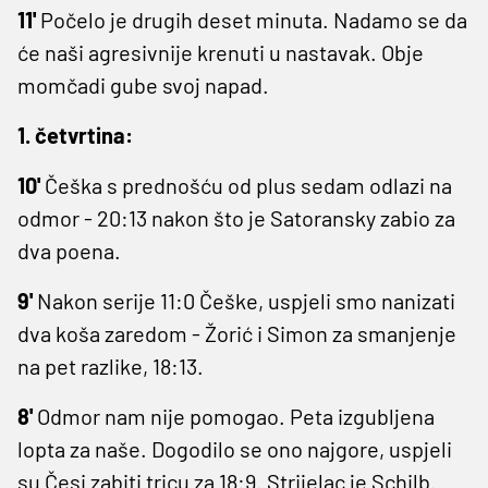
11'
Počelo je drugih deset minuta. Nadamo se da
će naši agresivnije krenuti u nastavak. Obje
momčadi gube svoj napad.
1. četvrtina:
10'
Češka s prednošću od plus sedam odlazi na
odmor - 20:13 nakon što je Satoransky zabio za
dva poena.
9'
Nakon serije 11:0 Češke, uspjeli smo nanizati
dva koša zaredom - Žorić i Simon za smanjenje
na pet razlike, 18:13.
8'
Odmor nam nije pomogao. Peta izgubljena
lopta za naše. Dogodilo se ono najgore, uspjeli
su Česi zabiti tricu za 18:9. Strijelac je Schilb.