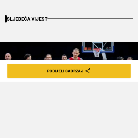
SLJEDEĆA VIJEST
PODIJELI SADRŽAJ
S RAZLOGOM SMO FAVORITI PROTIV
ČEŠKE, ALI TREBA BITI OPREZAN I NE