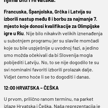
Francuska, Španjolska, Grčka i Latvija su
izborili nastup među 8 i borbu za najmanje 7.
mjesto koje donosi kvalifikacije za Olimpijske
igre u Riu
. Nije bilo nikakvih velikih iznenađenja
u subotnjem programu jer su slavile momčadi
koje su bile uspješnije u uvodnoj fazi, a jedino
smo možda očekivali da bi Slovenija mogla
pobijediti Latviju. No, to se nije dogodilo te su
svi nominalni favoriti izborili prolazak dalje.
Vidjet ćemo hoće li se to dogoditi i danas.
12:00 HRVATSKA – ČEŠKA
U prvom, prilično ranom terminu, na parket
izlaze Hrvatska i Češka. Naša reprezentacija je