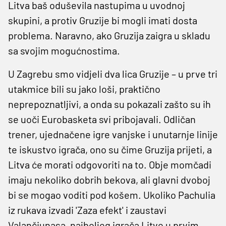
Litva baš oduševila nastupima u uvodnoj
skupini, a protiv Gruzije bi mogli imati dosta
problema. Naravno, ako Gruzija zaigra u skladu
sa svojim mogućnostima.
U Zagrebu smo vidjeli dva lica Gruzije – u prve tri
utakmice bili su jako loši, praktično
neprepoznatljivi, a onda su pokazali zašto su ih
se uoči Eurobasketa svi pribojavali. Odličan
trener, ujednačene igre vanjske i unutarnje linije
te iskustvo igrača, ono su čime Gruzija prijeti, a
Litva će morati odgovoriti na to. Obje momčadi
imaju nekoliko dobrih bekova, ali glavni dvoboj
bi se mogao voditi pod košem. Ukoliko Pachulia
iz rukava izvadi 'Zaza efekt' i zaustavi
Valančiunasa, najboljeg igrača Litve u prvim