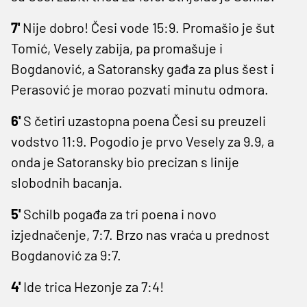
7'
Nije dobro! Česi vode 15:9. Promašio je šut
Tomić, Vesely zabija, pa promašuje i
Bogdanović, a Satoransky gađa za plus šest i
Perasović je morao pozvati minutu odmora.
6'
S četiri uzastopna poena Česi su preuzeli
vodstvo 11:9. Pogodio je prvo Vesely za 9.9, a
onda je Satoransky bio precizan s linije
slobodnih bacanja.
5'
Schilb pogađa za tri poena i novo
izjednačenje, 7:7. Brzo nas vraća u prednost
Bogdanović za 9:7.
4'
Ide trica Hezonje za 7:4!