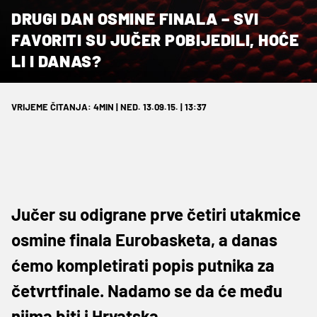
DRUGI DAN OSMINE FINALA – SVI
FAVORITI SU JUČER POBIJEDILI, HOĆE
LI I DANAS?
VRIJEME ČITANJA: 4MIN | NED. 13.09.15. | 13:37
Jučer su odigrane prve četiri utakmice
osmine finala Eurobasketa, a danas
ćemo kompletirati popis putnika za
četvrtfinale. Nadamo se da će među
njima biti i Hrvatska.