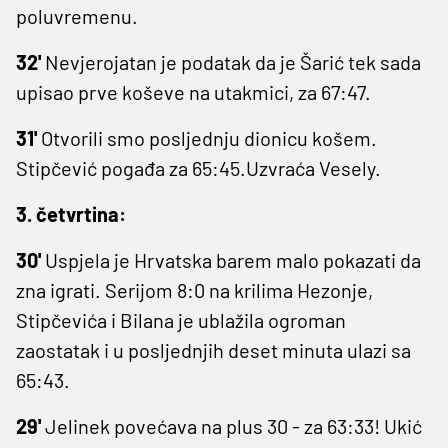
poluvremenu.
32'
Nevjerojatan je podatak da je Šarić tek sada
upisao prve koševe na utakmici, za 67:47.
31'
Otvorili smo posljednju dionicu košem.
Stipčević pogađa za 65:45.Uzvraća Vesely.
3. četvrtina:
30'
Uspjela je Hrvatska barem malo pokazati da
zna igrati. Serijom 8:0 na krilima Hezonje,
Stipčevića i Bilana je ublažila ogroman
zaostatak i u posljednjih deset minuta ulazi sa
65:43.
29'
Jelinek povećava na plus 30 - za 63:33! Ukić