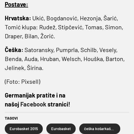
Postave:
Hrvatska:
Ukić, Bogdanović, Hezonja, Šarić,
Tomić klupa: Rudež, Stipčević, Tomas, Simon,
Draper, Bilan, Žorić.
Češka:
Satoransky, Pumprla, Schilb, Vesely,
Benda, Auda, Hruban, Welsch, Houška, Barton,
Jelinek, Širina.
(Foto: Pixsell)
Germanijak pratite i na
našoj
Facebook
stranici!
TAGOVI
Eurobasket 2015
Eurobasket
češka košarkaška reprezentacija