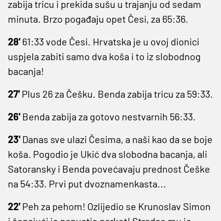
zabija tricu i prekida sušu u trajanju od sedam
minuta. Brzo pogađaju opet Česi, za 65:36.
28'
61:33 vode Česi. Hrvatska je u ovoj dionici
uspjela zabiti samo dva koša i to iz slobodnog
bacanja!
27'
Plus 26 za Češku. Benda zabija tricu za 59:33.
26'
Benda zabija za gotovo nestvarnih 56:33.
23'
Danas sve ulazi Česima, a naši kao da se boje
koša. Pogodio je Ukić dva slobodna bacanja, ali
Satoransky i Benda povećavaju prednost Češke
na 54:33. Prvi put dvoznamenkasta...
22'
Peh za pehom! Ozlijedio se Krunoslav Simon
i šepajući je napustio parket! Stradao mu je