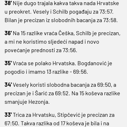
38'
Nije dugo trajala kakva takva nada Hrvatske
u preokret. Vesely i Schilb pogađaju za 73:57.
Bilan je precizan iz slobodnih bacanja za 73:58.
36'
Na 15 razlike vraća Češka, Schilb je precizan,
a mi ne koristimo sljedeći napad i novo
povećanje prednosti za 73:56.
35'
Vraća se polako Hrvatska. Bogdanović je
pogodio i imamo 13 razlike - 69:56.
34'
Vesely koristi slobodna bacanja za 69:50, a
precizan je i Šarić za 69:52. Na 15 koševa razlike
smanjuje Hezonja.
33'
Trica za Hrvatsku, Stipčević je precizan za
67:50. Takva razlika od 17 koševa je bila i na