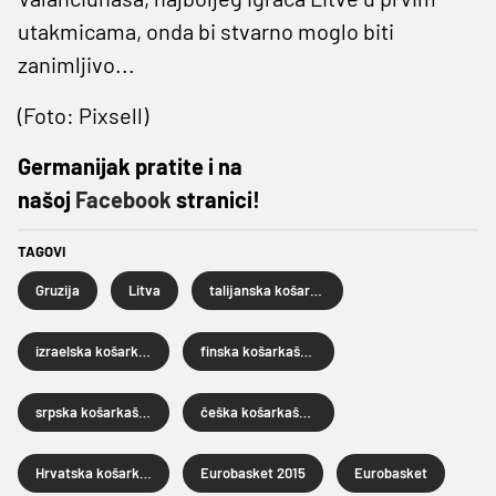
utakmicama, onda bi stvarno moglo biti
zanimljivo...
(Foto: Pixsell)
Germanijak pratite i na
našoj
Facebook
stranici!
TAGOVI
Gruzija
Litva
talijanska košarkaška reprezentacija
izraelska košarkaška reprezentacija
finska košarkaška reprezentacija
srpska košarkaška reprezentacija
češka košarkaška reprezentacija
Hrvatska košarkaška reprezentacija
Eurobasket 2015
Eurobasket