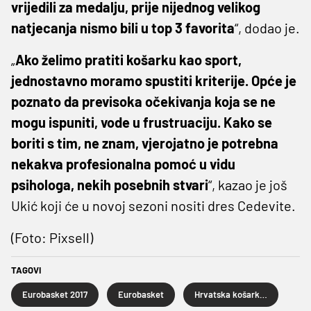
vrijedili za medalju, prije nijednog velikog
natjecanja nismo bili u top 3 favorita
“, dodao je.
„
Ako želimo pratiti košarku kao sport,
jednostavno moramo spustiti kriterije. Opće je
poznato da previsoka očekivanja koja se ne
mogu ispuniti, vode u frustruaciju. Kako se
boriti s tim, ne znam, vjerojatno je potrebna
nekakva profesionalna pomoć u vidu
psihologa, nekih posebnih stvari
“, kazao je još
Ukić koji će u novoj sezoni nositi dres Cedevite.
(Foto: Pixsell)
TAGOVI
Eurobasket 2017
Eurobasket
Hrvatska košarkaška reprezentacija