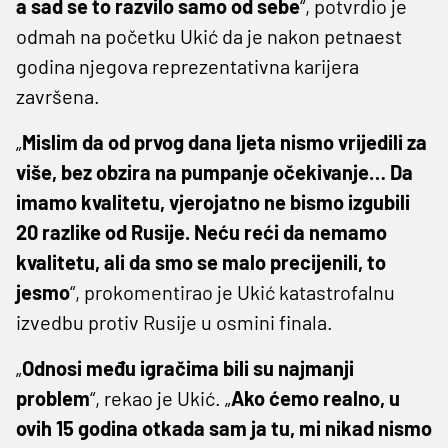
a sad se to razvilo samo od sebe
“, potvrdio je
odmah na početku Ukić da je nakon petnaest
godina njegova reprezentativna karijera
završena.
„
Mislim da od prvog dana ljeta nismo vrijedili za
više, bez obzira na pumpanje očekivanje… Da
imamo kvalitetu, vjerojatno ne bismo izgubili
20 razlike od Rusije. Neću reći da nemamo
kvalitetu, ali da smo se malo precijenili, to
jesmo
“, prokomentirao je Ukić katastrofalnu
izvedbu protiv Rusije u osmini finala.
„
Odnosi među igračima bili su najmanji
problem
“, rekao je Ukić. „
Ako ćemo realno, u
ovih 15 godina otkada sam ja tu, mi nikad nismo