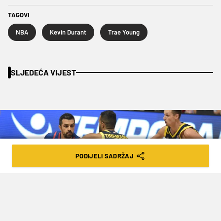
TAGOVI
NBA
Kevin Durant
Trae Young
SLJEDEĆA VIJEST
PODIJELI SADRŽAJ