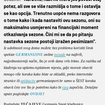
potez, ali sve se više razmišlja o tome i ostavlja
se kao opcija. Trenutno uopće nema razgovora
o tome kako i kada nastaviti ovu sezonu, oni su
maksimalno usmjereni na financijski moment
otkazivanja sezone. Čini mi se da po pitanju
nastavka sezone postoji izražen pesimizam".
Iz udobnosti svog doma možete bez problema koristiti širok
spektar
GERMANIJINE
online
ponude
na najbrži,
najjednostavniji način, što je ovih dana vrlo bitno. Za razliku od
klađenja na uplatno-isplatnom mjestu, gdje morate obaviti
mnogo više koraka kako biste se okladili, preko internetske
stranice ili
aplikacije
germaniasport.hr samo u ŠEST koraka
obavit ćete sve što je potrebno kako bi
igra
započela. Detaljne
upute pogledajte
OVDJE
!
Pogledajte
TEČAJEVE
Germania Sport kladionice.