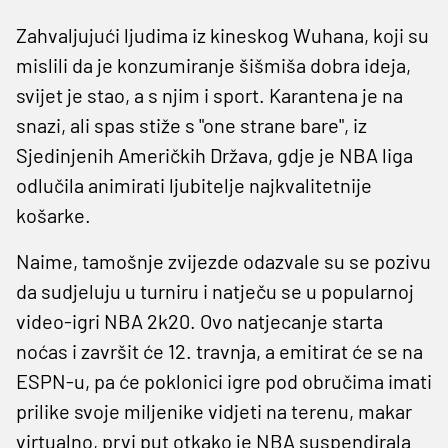
Zahvaljujući ljudima iz kineskog Wuhana, koji su
mislili da je konzumiranje šišmiša dobra ideja,
svijet je stao, a s njim i sport. Karantena je na
snazi, ali spas stiže s "one strane bare", iz
Sjedinjenih Američkih Država, gdje je NBA liga
odlučila animirati ljubitelje najkvalitetnije
košarke.
Naime, tamošnje zvijezde odazvale su se pozivu
da sudjeluju u turniru i natječu se u popularnoj
video-igri NBA 2k20. Ovo natjecanje starta
noćas i završit će 12. travnja, a emitirat će se na
ESPN-u, pa će poklonici igre pod obručima imati
prilike svoje miljenike vidjeti na terenu, makar
virtualno, prvi put otkako je NBA suspendirala