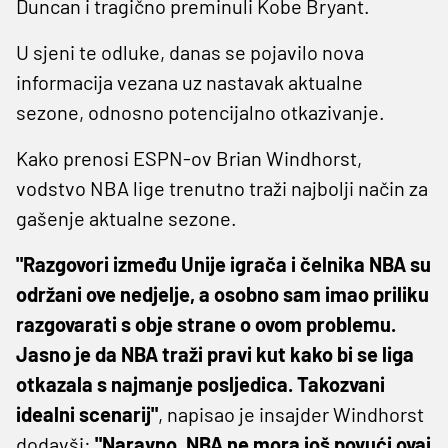
Duncan i tragično preminuli Kobe Bryant.
U sjeni te odluke, danas se pojavilo nova
informacija vezana uz nastavak aktualne
sezone, odnosno potencijalno otkazivanje.
Kako prenosi ESPN-ov Brian Windhorst,
vodstvo NBA lige trenutno traži najbolji način za
gašenje aktualne sezone.
"Razgovori između Unije igrača i čelnika NBA su
održani ove nedjelje, a osobno sam imao priliku
razgovarati s obje strane o ovom problemu.
Jasno je da NBA traži pravi kut kako bi se liga
otkazala s najmanje posljedica. Takozvani
idealni scenarij"
, napisao je insajder Windhorst
dodavši:
"Naravno, NBA ne mora još povući ovaj