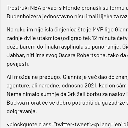
Trostruki NBA prvaci s Floride pronašli su formu 
Budenholzera jednostavno nisu imali lijeka za razi
Na ruku im nije išla činjenica što je MVP lige Gi
zadnje dvije utakmice (odigrao tek 12 minuta četvr
dože barem do finala rasplinula se puno ranije. G
Jabbar, niti ima svog Oscara Robertsona, tako da ć
povijesti.
Ali možda ne predugo. Giannis je već dao do znanj
agenture, ali naredne, odnosno 2021. kad on sâm
Nema nimalo sumnje da Grk želi borbu za naslov i da
Bucksa morat će se dobro potruditi da ga zadrže 
doigravanja.
<blockquote class="twitter-tweet"><p lang="en" d