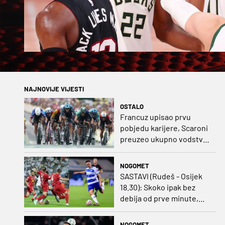
NAJNOVIJE VIJESTI
OSTALO
Francuz upisao prvu
pobjedu karijere, Scaroni
preuzeo ukupno vodstvo
u Poljskoj
NOGOMET
SASTAVI (Rudeš - Osijek
18.30): Skoko ipak bez
debija od prve minute,
gosti promijenili
napadača u odnosu na
NOGOMET