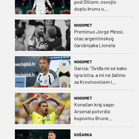
pod Olićem, osvojio
duplu krunu u
Rumunjskoj pa preselio
na Cipar
NOGOMET
Preminuo Jorge Messi,
otac argentinskog
čarobnjaka Lionela
NOGOMET
Garcia: "Sviđa mi se kako
igra Istra, a mi ne žalimo
za Krovinovićem i
Guillamonom. Selahi?
Nismo u kontaktu"
NOGOMET
Konačan kraj sage:
Arsenal potvrdio
kupovinu Brune
Guimaraesa
KOŠARKA