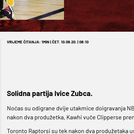
VRIJEME ČITANJA: 1MIN | ČET. 10.09.20. | 08:10
Solidna partija Ivice Zubca.
Noćas su odigrane dvije utakmice doigravanja NBA
nakon dva produžetka, Kawhi vuče Clipperse prem
Toronto Raptorsi su tek nakon dva produžetaka us