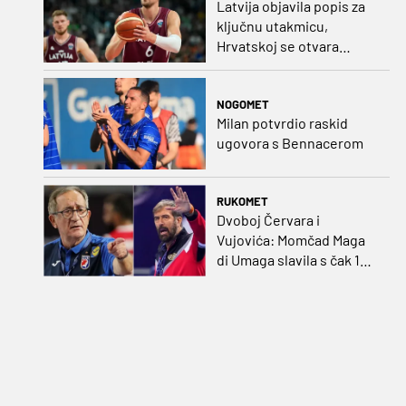
Latvija objavila popis za
ključnu utakmicu,
Hrvatskoj se otvara
velika prilika
NOGOMET
Milan potvrdio raskid
ugovora s Bennacerom
RUKOMET
Dvoboj Červara i
Vujovića: Momčad Maga
di Umaga slavila s čak 12
golova razlike