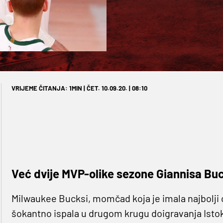
VRIJEME ČITANJA: 1MIN | ČET. 10.09.20. | 08:10
Već dvije MVP-olike sezone Giannisa Buck
Milwaukee Bucksi, momčad koja je imala najbolji o
šokantno ispala u drugom krugu doigravanja Istok