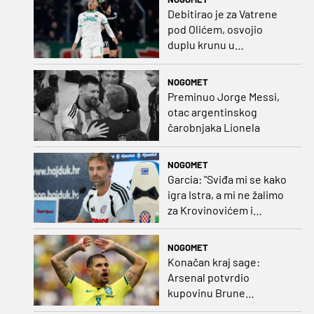
prvo kolo
Debitirao je za Vatrene
pod Olićem, osvojio
duplu krunu u
Rumunjskoj pa preselio
na Cipar
NOGOMET
Preminuo Jorge Messi,
otac argentinskog
čarobnjaka Lionela
NOGOMET
Garcia: "Sviđa mi se kako
igra Istra, a mi ne žalimo
za Krovinovićem i
Guillamonom. Selahi?
Nismo u kontaktu"
NOGOMET
Konačan kraj sage:
Arsenal potvrdio
kupovinu Brune
Guimaraesa