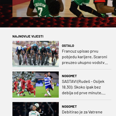
NAJNOVIJE VIJESTI
OSTALO
Francuz upisao prvu
pobjedu karijere, Scaroni
preuzeo ukupno vodstvo
u Poljskoj
NOGOMET
SASTAVI (Rudeš - Osijek
18.30): Skoko ipak bez
debija od prve minute,
gosti promijenili
napadača u odnosu na
NOGOMET
prvo kolo
Debitirao je za Vatrene