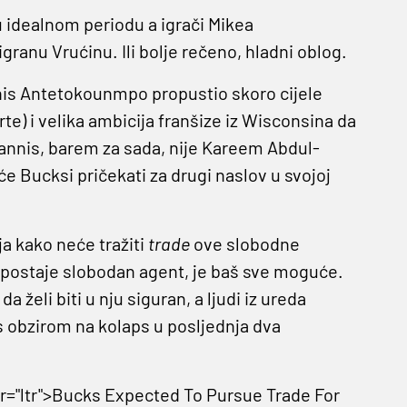
u idealnom periodu a igrači Mikea
granu Vrućinu. Ili bolje rečeno, hladni oblog.
annis Antetokounmpo propustio skoro cijele
te) i velika ambicija franšize iz Wisconsina da
iannis, barem za sada, nije Kareem Abdul-
e Bucksi pričekati za drugi naslov u svojoj
a kako neće tražiti
trade
ove slobodne
 postaje slobodan agent, je baš sve moguće.
 želi biti u nju siguran, a ljudi iz ureda
s obzirom na kolaps u posljednja dva
ir="ltr">Bucks Expected To Pursue Trade For