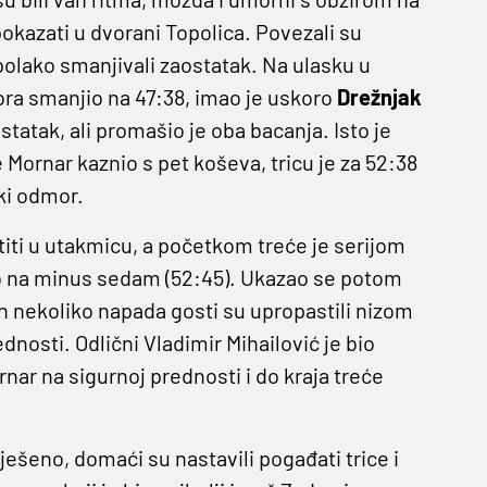
pokazati u dvorani Topolica. Povezali su
 polako smanjivali zaostatak. Na ulasku u
ora smanjio na 47:38, imao je uskoro
Drežnjak
statak, ali promašio je oba bacanja. Isto je
 Mornar kaznio s pet koševa, tricu je za 52:38
iki odmor.
titi u utakmicu, a početkom treće je serijom
šao na minus sedam (52:45). Ukazao se potom
ih nekoliko napada gosti su upropastili nizom
osti. Odlični Vladimir Mihailović je bio
ornar na sigurnoj prednosti i do kraja treće
riješeno, domaći su nastavili pogađati trice i