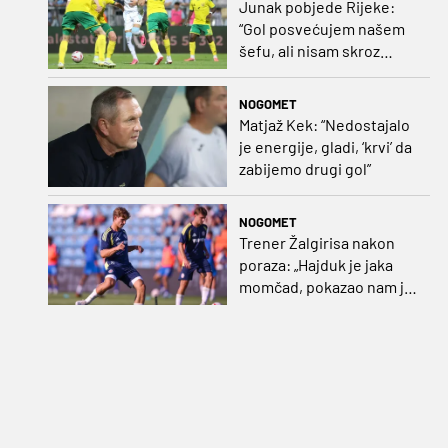
Junak pobjede Rijeke:
“Gol posvećujem našem
šefu, ali nisam skroz
zadovoljan, trebali smo
pobijediti s dva, tri gola
NOGOMET
razlike”
Matjaž Kek: “Nedostajalo
je energije, gladi, ‘krvi’ da
zabijemo drugi gol”
NOGOMET
Trener Žalgirisa nakon
poraza: „Hajduk je jaka
momčad, pokazao nam je
kako se igra nogomet”