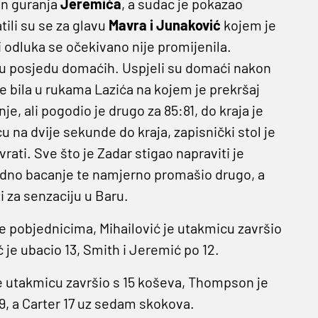
on guranja
Jeremića
, a sudac je pokazao
li su se za glavu
Mavra i Junaković
kojem je
li odluka se očekivano nije promijenila.
a u posjedu domaćih. Uspjeli su domaći nakon
e bila u rukama Lazića na kojem je prekršaj
, ali pogodio je drugo za 85:81, do kraja je
cu na dvije sekunde do kraja, zapisnički stol je
vrati. Sve što je Zadar stigao napraviti je
odno bacanje te namjerno promašio drugo, a
i za senzaciju u Baru.
e pobjednicima, Mihailović je utakmicu završio
ć je ubacio 13, Smith i Jeremić po 12.
 je utakmicu završio s 15 koševa, Thompson je
, a Carter 17 uz sedam skokova.