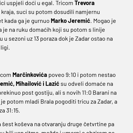
ci uspjeli doći u egal. Tricom
Trevora
 kraja, suci su potom dosudili namjernu
et kada ga je gurnuo
Marko Jeremić
. Mogao je
la je na ruku domaćih koji su potom s linije
 u sezoni uz 13 poraza dok je Zadar ostao na
igi.
ricom
Marčinkovića
poveo 9:10 i potom nestao
emić, Mihailović i Lazić
su odveli domaće na
rekinuo post gostiju, ali s novih 11:0 Barani na
 je potom mladi Brala pogoditi tricu za Zadar, a
za 31:15.
a šest koševa na otvaranju druge četvrtine pa
su bili van ritma, možda i umorni s obzirom na