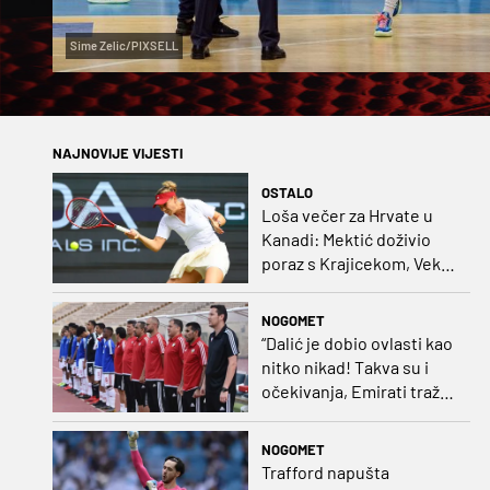
Sime Zelic/PIXSELL
NAJNOVIJE VIJESTI
OSTALO
Loša večer za Hrvate u
Kanadi: Mektić doživio
poraz s Krajicekom, Vekić
poražena u paru sa
Sakkari
NOGOMET
“Dalić je dobio ovlasti kao
nitko nikad! Takva su i
očekivanja, Emirati traže
i veliki rezultat!“
NOGOMET
Trafford napušta