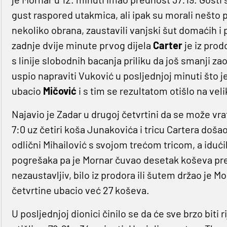
gust raspored utakmica, ali ipak su morali nešto 
nekoliko obrana, zaustavili vanjski šut domaćih i
zadnje dvije minute prvog dijela
Carter
je iz prod
s linije slobodnih bacanja priliku da još smanji zao
uspio napraviti Vuković u posljednjoj minuti što je
ubacio
Mičović
i s tim se rezultatom otišlo na vel
Najavio je Zadar u drugoj četvrtini da se može vra
7:0 uz četiri koša Junakovića i tricu Cartera do
odlični Mihailović s svojom trećom tricom, a iduć
pogrešaka pa je Mornar čuvao desetak koševa predn
nezaustavljiv, bilo iz prodora ili šutem držao je M
četvrtine ubacio već 27 koševa.
U posljednjoj dionici činilo se da će sve brzo biti 