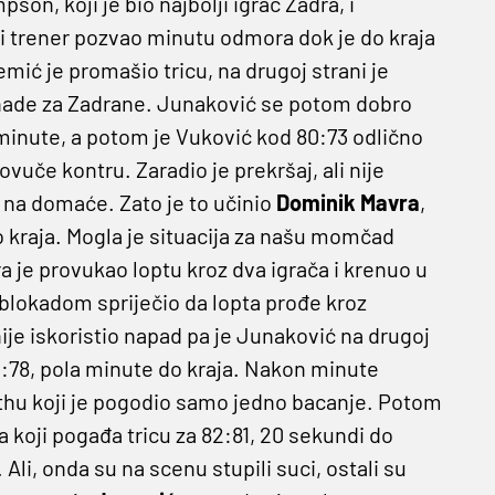
son, koji je bio najbolji igrač Zadra, i
i trener pozvao minutu odmora dok je do kraja
ić je promašio tricu, na drugoj strani je
 nade za Zadrane. Junaković se potom dobro
 minute, a potom je Vuković kod 80:73 odlično
ovuče kontru. Zaradio je prekršaj, ali nije
 na domaće. Zato je to učinio
Dominik Mavra
,
o kraja. Mogla je situacija za našu momčad
a je provukao loptu kroz dva igrača i krenuo u
m blokadom spriječio da lopta prođe kroz
ije iskoristio napad pa je Junaković na drugoj
81:78, pola minute do kraja. Nakon minute
thu koji je pogodio samo jedno bacanje. Potom
koji pogađa tricu za 82:81, 20 sekundi do
Ali, onda su na scenu stupili suci, ostali su