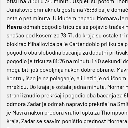
otišli na 78:61 u 34. minuti. Uspjeli su potom Thomp
Junaković primaknuti goste na 78:63 pa je domać
ostalo pet minuta. U idućem napadu Mornara Jerem
Mavra
odmah pogodio tricu pa se pojavio tračak
snašao pod košem za 78:71, do kraja su ostale tri
blokirao Mihailovića pa je Carter dobio priliku da p
pogodio oba slobodna bacanja za dodatni pritisak
pogodio je tricu za 81:76 na minutu i 40 sekundi d
moga biti još povoljnija nakon dobre obrane, Mavr
kontru, išao je na polaganje, ali Lazić je odlično
mrežicu. Do kraja je ostala jedna minuta, Mornar n
strani iznudio prekršaj i pogodio oba bacanja za 
odmora Zadar je odmah napravio prekršaj na Smi
je Mavra nakon prodora vratio loptu za Thompsona 
kraja, Zadar se sasvim poništio prednost Mornara. 