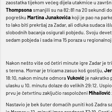
zaostatka tijekom većeg dijela utakmice u završni
Thompsona
smanjili su na 82:81 na 20 sekundi do
pogrešku
Martina Junakovića
koji je pao na park
to lako biti prekršaj za Zadar, ali odluka sudaca iš
slobodnih bacanja osigurali pobjedu. Svoju devetu
sedam pobjeda i sada ima 15 poraza u regionalnoj l
Nakon nešto više od četiri minute igre Zadar je t
s terena. Mornar je tricama zasuo koš gostiju,
Jer
18:10, nakon minute odmora
Vuković
je nakratko p
ulasku u 10. minutu dolaze do velikih 29:12. Uspio
prvu je četvrtinu zaključio raspoloženi
Mihailović
Nastavio je bek šuter domaćih puniti koš Zadra s
je Mornar u 12. minuti imao prednost 37:19. Gosti 