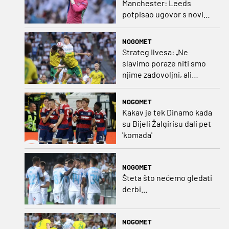
Manchester: Leeds
potpisao ugovor s novim
golmanom i oborio
nekoliko rekorda
NOGOMET
Strateg Ilvesa: „Ne
slavimo poraze niti smo
njime zadovoljni, ali
možemo biti ponosni jer
smo pokazali karakter”
NOGOMET
Kakav je tek Dinamo kada
su Bijeli Žalgirisu dali pet
'komada'
NOGOMET
Šteta što nećemo gledati
derbi...
NOGOMET