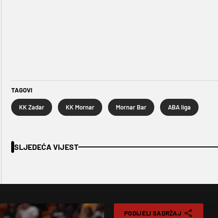
TAGOVI
KK Zadar
KK Mornar
Mornar Bar
ABA liga
SLJEDEĆA VIJEST
PODIJELI SADRŽAJ