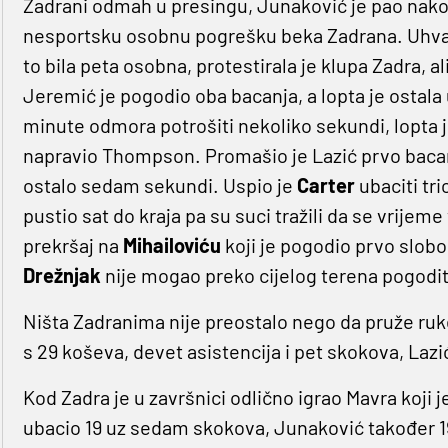
Zadrani odmah u presingu, Junaković je pao nak
nesportsku osobnu pogrešku beka Zadrana. Uhvati
to bila peta osobna, protestirala je klupa Zadra, a
Jeremić je pogodio oba bacanja, a lopta je ostal
minute odmora potrošiti nekoliko sekundi, lopta j
napravio Thompson. Promašio je Lazić prvo bacanje
ostalo sedam sekundi. Uspio je
Carter
ubaciti tri
pustio sat do kraja pa su suci tražili da se vrijeme 
prekršaj na
Mihailoviću
koji je pogodio prvo slob
Drežnjak
nije mogao preko cijelog terena pogodit
Ništa Zadranima nije preostalo nego da pruže ruk
s 29 koševa, devet asistencija i pet skokova, Lazi
Kod Zadra je u završnici odlično igrao Mavra koji
ubacio 19 uz sedam skokova, Junaković također 19