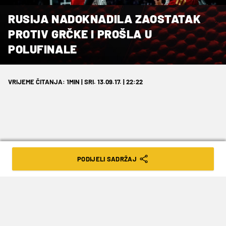
RUSIJA NADOKNADILA ZAOSTATAK
PROTIV GRČKE I PROŠLA U
POLUFINALE
VRIJEME ČITANJA: 1MIN | SRI. 13.09.17. | 22:22
Shved je ponovno bio ključan igrač…
PODIJELI SADRŽAJ
Saznali smo i trećeg polufinalista Eurobasketa.
U prvoj četvrtfinalnoj utakmici dana Rusija je
pobijedila Grčku 74:69 i rezervirala kratu za