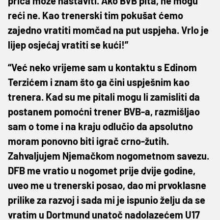
priča može nastaviti. Ako BVB pita, ne mogu
reći ne. Kao trenerski tim pokušat ćemo
zajedno vratiti momčad na put uspjeha. Vrlo je
lijep osjećaj vratiti se kući!”
“Već neko vrijeme sam u kontaktu s Edinom
Terzićem i znam što ga čini uspješnim kao
trenera. Kad su me pitali mogu li zamisliti da
postanem pomoćni trener BVB-a, razmišljao
sam o tome i na kraju odlučio da apsolutno
moram ponovno biti igrač crno-žutih.
Zahvaljujem Njemačkom nogometnom savezu.
DFB me vratio u nogomet prije dvije godine,
uveo me u trenerski posao, dao mi prvoklasne
prilike za razvoj i sada mi je ispunio želju da se
vratim u Dortmund unatoč nadolazećem U17