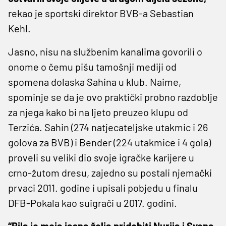
rekao je sportski direktor BVB-a Sebastian
Kehl.
Jasno, nisu na službenim kanalima govorili o
onome o čemu pišu tamošnji mediji od
spomena dolaska Sahina u klub. Naime,
spominje se da je ovo praktički probno razdoblje
za njega kako bi na ljeto preuzeo klupu od
Terzića. Sahin (274 natjecateljske utakmic i 26
golova za BVB) i Bender (224 utakmice i 4 gola)
proveli su veliki dio svoje igračke karijere u
crno-žutom dresu, zajedno su postali njemački
prvaci 2011. godine i upisali pobjedu u finalu
DFB-Pokala kao suigrači u 2017. godini.
“Bila je moja jasna želja pridobiti Nurija i Svena