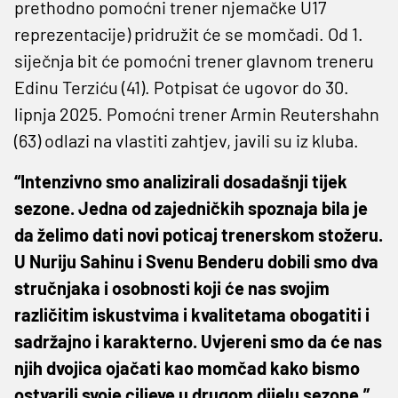
prethodno pomoćni trener njemačke U17
reprezentacije) pridružit će se momčadi. Od 1.
siječnja bit će pomoćni trener glavnom treneru
Edinu Terziću (41). Potpisat će ugovor do 30.
lipnja 2025. Pomoćni trener Armin Reutershahn
(63) odlazi na vlastiti zahtjev, javili su iz kluba.
“Intenzivno smo analizirali dosadašnji tijek
sezone. Jedna od zajedničkih spoznaja bila je
da želimo dati novi poticaj trenerskom stožeru.
U Nuriju Sahinu i Svenu Benderu dobili smo dva
stručnjaka i osobnosti koji će nas svojim
različitim iskustvima i kvalitetama obogatiti i
sadržajno i karakterno. Uvjereni smo da će nas
njih dvojica ojačati kao momčad kako bismo
ostvarili svoje ciljeve u drugom dijelu sezone,”