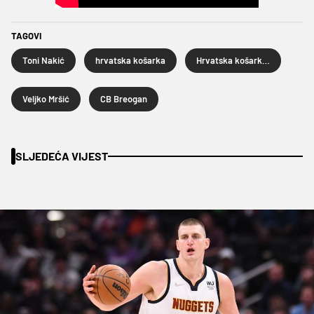
TAGOVI
Toni Nakić
hrvatska košarka
Hrvatska košarkaška reprezentacija
Veljko Mršić
CB Breogan
SLJEDEĆA VIJEST