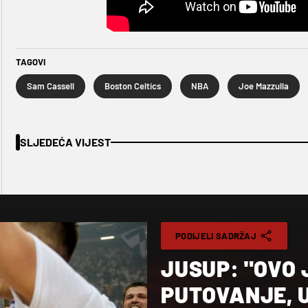
TAGOVI
Sam Cassell
Boston Celtics
NBA
Joe Mazzulla
SLJEDEĆA VIJEST
PODIJELI SADRŽAJ
JUSUP: "OVO 
PUTOVANJE, U