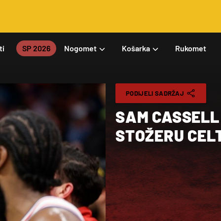
ti
SP 2026
Nogomet
Košarka
Rukomet
PODIJELI SADRŽAJ
SAM CASSELL
STOŽERU CEL