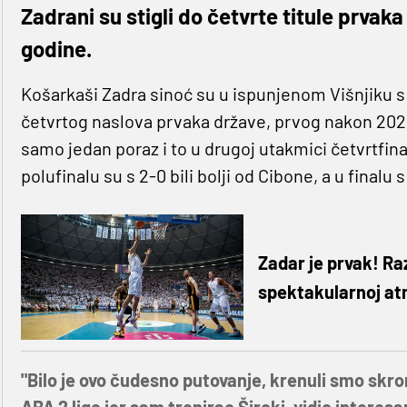
Zadrani su stigli do četvrte titule prvaka
godine.
Košarkaši Zadra sinoć su u ispunjenom Višnjiku s uvj
četvrtog naslova prvaka države, prvog nakon 2021.
samo jedan poraz i to u drugoj utakmici četvrtf
polufinalu su s 2-0 bili bolji od Cibone, a u finalu s
Zadar je prvak! Raz
spektakularnoj at
"Bilo je ovo čudesno putovanje, krenuli smo skro