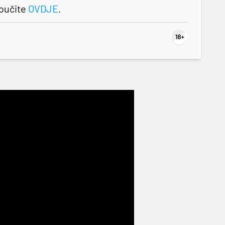
roučite
OVDJE
.