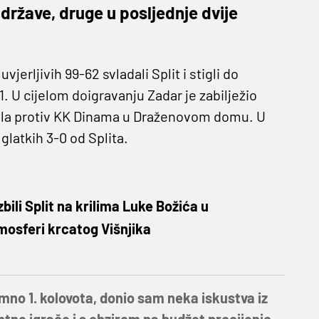
 države, druge u posljednje dvije
erljivih 99-62 svladali Split i stigli do
 U cijelom doigravanju Zadar je zabilježio
inala protiv KK Dinama u Draženovom domu. U
 glatkih 3-0 od Splita.
bili Split na krilima Luke Božića u
mosferi krcatog Višnjika
mno 1. kolovota, donio sam neka iskustva iz