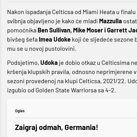
Nakon ispadanja Celticsa od Miami Heata u finalu
svibnja objavljeno je kako će mladi
Mazzulla
ostat
pomoćnika
Ben Sullivan, Mike Moser i Garrett J
bivšeg šefa
Imea Udoke
koji će sljedeće sezone b
mu se u novoj pustolovini.
Podsjetimo,
Udoka
je dobio otkaz u Celticsima 
kršenja klupskih pravila, odnosno neprimjerene v
sezoni provedenoj na klupi Celticsa, 2021/22. Udo
izgubio od Golden State Warriorsa sa 4-2.
Oglas
Zaigraj odmah, Germania!