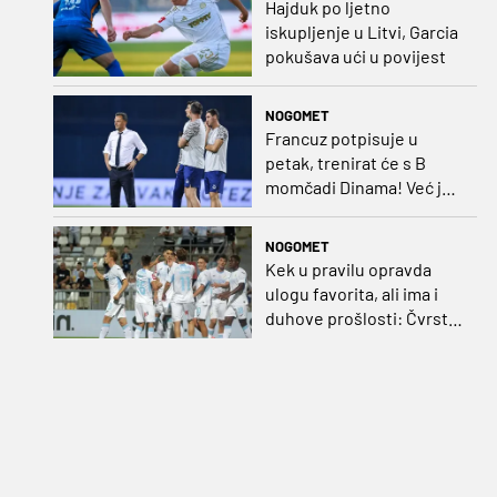
Hajduk po ljetno
iskupljenje u Litvi, Garcia
pokušava ući u povijest
NOGOMET
Francuz potpisuje u
petak, trenirat će s B
momčadi Dinama! Već je
dobio i nadimak
NOGOMET
Kek u pravilu opravda
ulogu favorita, ali ima i
duhove prošlosti: Čvrsta
Rijeka može na Rujevici
napraviti velik posao