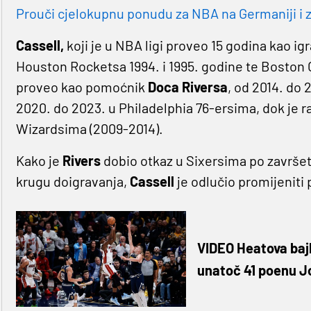
Prouči cjelokupnu ponudu za NBA na Germaniji i z
Cassell,
koji je u NBA ligi proveo 15 godina kao ig
Houston Rocketsa 1994. i 1995. godine te Boston C
proveo kao pomoćnik
Doca Riversa
, od 2014. do 
2020. do 2023. u Philadelphia 76-ersima, dok je r
Wizardsima (2009-2014).
Kako je
Rivers
dobio otkaz u Sixersima po završe
krugu doigravanja,
Cassell
je odlučio promijeniti
VIDEO Heatova baj
unatoč 41 poenu J