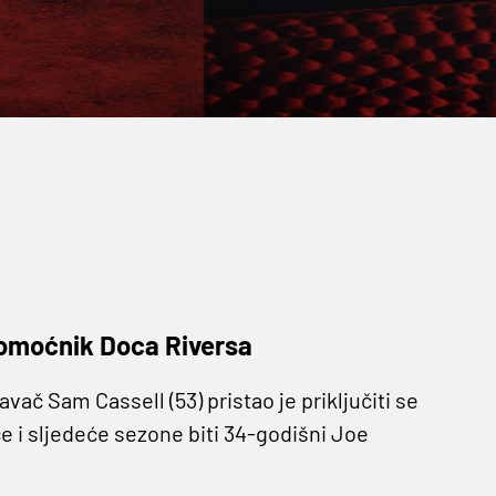
pomoćnik Doca Riversa
ač Sam Cassell (53) pristao je priključiti se
e i sljedeće sezone biti 34-godišni Joe