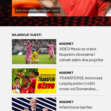
Brian Westerholt-USA TODAY Sports
NAJNOVIJE VIJESTI
NOGOMET
VIDEO Messi se vratio
klupskim obvezama i
odmah zabio dva pogotka
NOGOMET
TRANSFERI (6. kolovoza):
Leipzig počeo trošiti
novac od Diomandea,
Mourinho nagovorio
Viniciusa na ostanak
NOGOMET
Infantinova isprika: