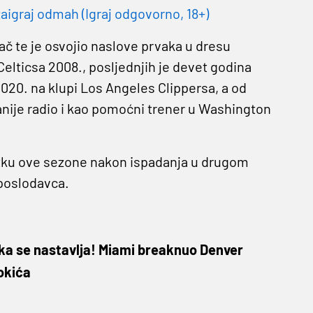
aigraj odmah (Igraj odgovorno, 18+)
rač te je osvojio naslove prvaka u dresu
elticsa 2008., posljednjih je devet godina
2020. na klupi Los Angeles Clippersa, a od
anije radio i kao pomoćni trener u Washington
tku ove sezone nakon ispadanja u drugom
 poslodavca.
ka se nastavlja! Miami breaknuo Denver
okića