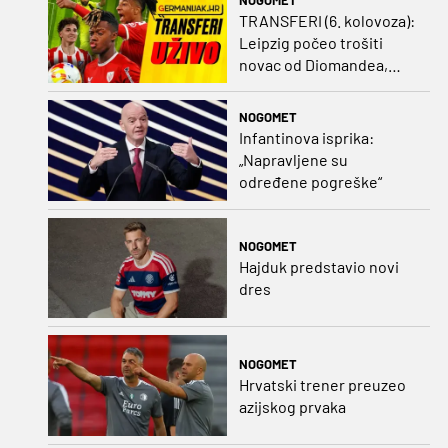
TRANSFERI (6. kolovoza):
Leipzig počeo trošiti
novac od Diomandea,
Mourinho nagovorio
Viniciusa na ostanak
NOGOMET
Infantinova isprika:
„Napravljene su
određene pogreške“
NOGOMET
Hajduk predstavio novi
dres
NOGOMET
Hrvatski trener preuzeo
azijskog prvaka