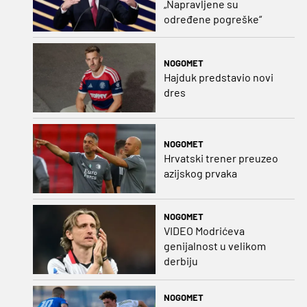
„Napravljene su
određene pogreške“
NOGOMET
Hajduk predstavio novi
dres
NOGOMET
Hrvatski trener preuzeo
azijskog prvaka
NOGOMET
VIDEO Modrićeva
genijalnost u velikom
derbiju
NOGOMET