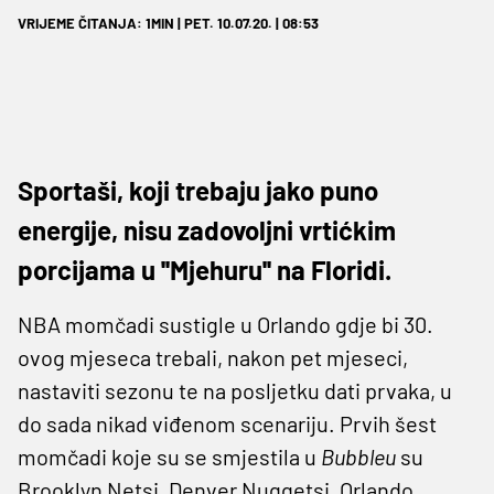
VRIJEME ČITANJA: 1MIN | PET. 10.07.20. | 08:53
Sportaši, koji trebaju jako puno
energije, nisu zadovoljni vrtićkim
porcijama u ''Mjehuru'' na Floridi.
NBA momčadi sustigle u Orlando gdje bi 30.
ovog mjeseca trebali, nakon pet mjeseci,
nastaviti sezonu te na posljetku dati prvaka, u
do sada nikad viđenom scenariju. Prvih šest
momčadi koje su se smjestila u
Bubbleu
su
Brooklyn Netsi, Denver Nuggetsi, Orlando