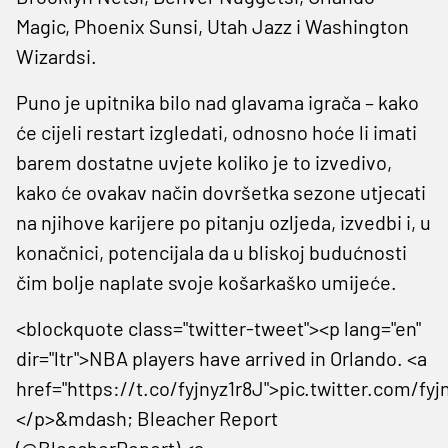
Magic, Phoenix Sunsi, Utah Jazz i Washington
Wizardsi.
Puno je upitnika bilo nad glavama igrača – kako
će cijeli restart izgledati, odnosno hoće li imati
barem dostatne uvjete koliko je to izvedivo,
kako će ovakav način dovršetka sezone utjecati
na njihove karijere po pitanju ozljeda, izvedbi i, u
konačnici, potencijala da u bliskoj budućnosti
čim bolje naplate svoje košarkaško umijeće.
<blockquote class="twitter-tweet"><p lang="en"
dir="ltr">NBA players have arrived in Orlando. <a
href="https://t.co/fyjnyz1r8J">pic.twitter.com/fyj
</p>&mdash; Bleacher Report
(@BleacherReport) <a