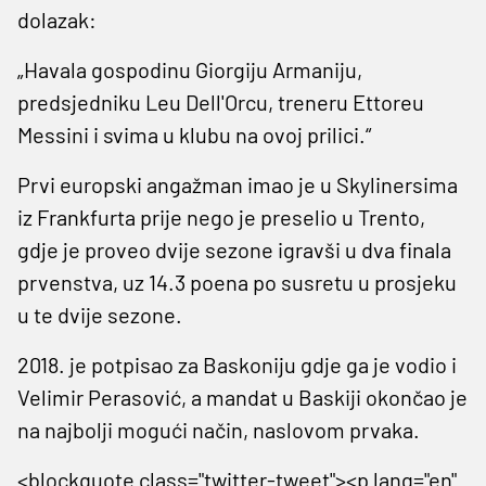
dolazak:
„Havala gospodinu Giorgiju Armaniju,
predsjedniku Leu Dell'Orcu, treneru Ettoreu
Messini i svima u klubu na ovoj prilici.“
Prvi europski angažman imao je u Skylinersima
iz Frankfurta prije nego je preselio u Trento,
gdje je proveo dvije sezone igravši u dva finala
prvenstva, uz 14.3 poena po susretu u prosjeku
u te dvije sezone.
2018. je potpisao za Baskoniju gdje ga je vodio i
Velimir Perasović, a mandat u Baskiji okončao je
na najbolji mogući način, naslovom prvaka.
<blockquote class="twitter-tweet"><p lang="en"