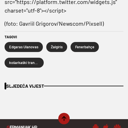
src="https://platform.twitter.com/widgets.js"
charset="utf-8"></script>
(foto: Gavriil Grigorov/Newscom/Pixsell)
TAGOVI
Edgaras Ulanovas
Žalgiris
Fenerbahçe
košarkaški transferi
SLJEDEĆA VIJEST