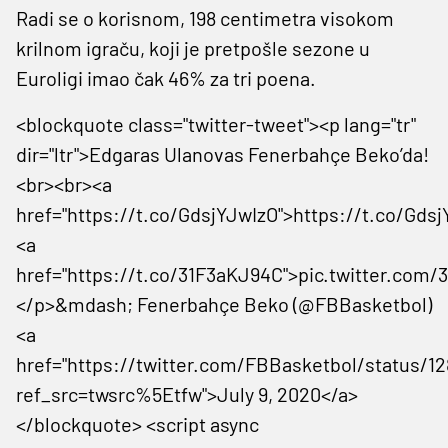
Radi se o korisnom, 198 centimetra visokom
krilnom igraču, koji je pretpošle sezone u
Euroligi imao čak 46% za tri poena.
<blockquote class="twitter-tweet"><p lang="tr"
dir="ltr">Edgaras Ulanovas Fenerbahçe Beko’da!
<br><br><a
href="https://t.co/GdsjYJwIzO">https://t.co/Gds
<a
href="https://t.co/31F3aKJ94C">pic.twitter.com
</p>&mdash; Fenerbahçe Beko (@FBBasketbol)
<a
href="https://twitter.com/FBBasketbol/status/12
ref_src=twsrc%5Etfw">July 9, 2020</a>
</blockquote> <script async