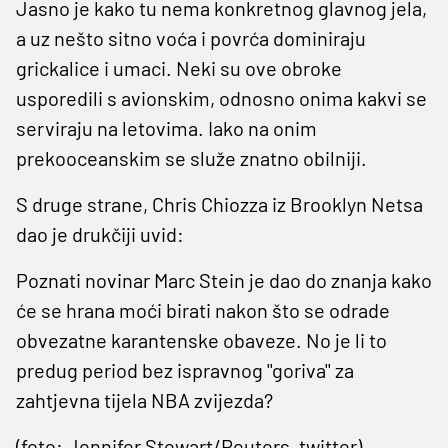
Jasno je kako tu nema konkretnog glavnog jela,
a uz nešto sitno voća i povrća dominiraju
grickalice i umaci. Neki su ove obroke
usporedili s avionskim, odnosno onima kakvi se
serviraju na letovima. Iako na onim
prekooceanskim se služe znatno obilniji.
S druge strane, Chris Chiozza iz Brooklyn Netsa
dao je drukčiji uvid:
Poznati novinar Marc Stein je dao do znanja kako
će se hrana moći birati nakon što se odrade
obvezatne karantenske obaveze. No je li to
predug period bez ispravnog ''goriva'' za
zahtjevna tijela NBA zvijezda?
(foto: Jennifer Stewart/Reuters, twitter)