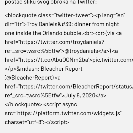
postao sliku svog obroka na Twitter:
<blockquote class="twitter-tweet"><p lang="en"
dir="ltr">Troy Daniels&#39; dinner from night
one inside the Orlando bubble.<br><br>(via <a
href="https://twitter.com/troydaniels?
ref_src=twsrc%5Etfw">@troydaniels</a>) <a
href="https://t.co/AbuOGNm2ba">pic.twitter.c
</p>&mdash; Bleacher Report
(@BleacherReport) <a
href="https://twitter.com/BleacherReport/statu
ref_src=twsrc%5Etfw">July 8, 2020</a>
</blockquote> <script async
src="https://platform.twitter.com/widgets.js"
charset="utf-8"></script>