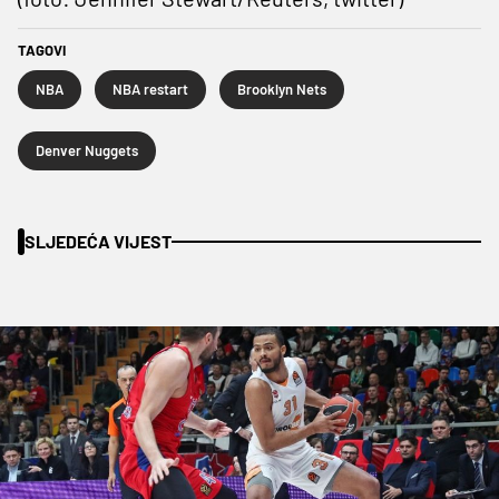
TAGOVI
NBA
NBA restart
Brooklyn Nets
Denver Nuggets
SLJEDEĆA VIJEST