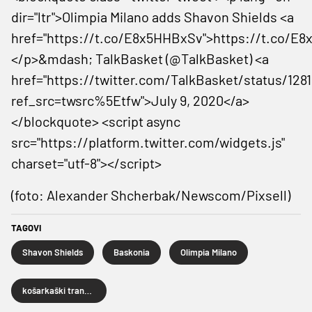
dir="ltr">Olimpia Milano adds Shavon Shields <a
href="https://t.co/E8x5HHBxSv">https://t.co/E
</p>&mdash; TalkBasket (@TalkBasket) <a
href="https://twitter.com/TalkBasket/status/12
ref_src=twsrc%5Etfw">July 9, 2020</a>
</blockquote> <script async
src="https://platform.twitter.com/widgets.js"
charset="utf-8"></script>
(foto: Alexander Shcherbak/Newscom/Pixsell)
TAGOVI
Shavon Shields
Baskonia
Olimpia Milano
košarkaški transferi