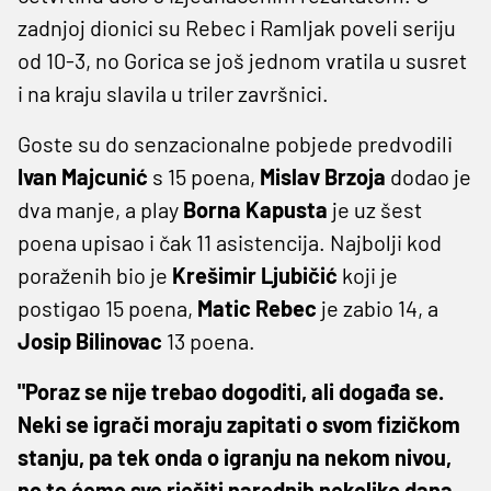
zadnjoj dionici su Rebec i Ramljak poveli seriju
od 10-3, no Gorica se još jednom vratila u susret
i na kraju slavila u triler završnici.
Goste su do senzacionalne pobjede predvodili
Ivan Majcunić
s 15 poena,
Mislav Brzoja
dodao je
dva manje, a play
Borna Kapusta
je uz šest
poena upisao i čak 11 asistencija. Najbolji kod
poraženih bio je
Krešimir Ljubičić
koji je
postigao 15 poena,
Matic Rebec
je zabio 14, a
Josip Bilinovac
13 poena.
"Poraz se nije trebao dogoditi, ali događa se.
Neki se igrači moraju zapitati o svom fizičkom
stanju, pa tek onda o igranju na nekom nivou,
no to ćemo sve rješiti narednih nekoliko dana