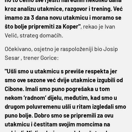
kroz analizu utakmice, razgovor i trening. Već
imamo za 3 dana novu utakmicu i moramo se
što bolje pripremiti za Koper"
, rekao je Ivan
Velić, strateg domaćih.
Očekivano, osjetno je raspoloženiji bio Josip
Sesar , trener Gorice:
"Ušli smo u utakmicu s previše respekta jer
smo ove sezone već dvije utakmice izgubili od
Cibone. Imali smo puno pogrešaka u tom
nekom ‘radnom’ dijelu, međutim, kad smo u
drugom poluvremenu ušli u ritam izgledali smo
puno bolje. Dobro smo se pripremili za ovu
utakmicu i čestitam svojim momcima na