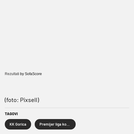
Rezultati
by SofaScore
(foto: Pixsell)
TAGOVI
KK Gorica
Premijer liga košarkaša