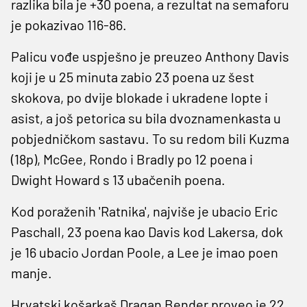
razlika bila je +30 poena, a rezultat na semaforu
je pokazivao 116-86.
Palicu vođe uspješno je preuzeo Anthony Davis
koji je u 25 minuta zabio 23 poena uz šest
skokova, po dvije blokade i ukradene lopte i
asist, a još petorica su bila dvoznamenkasta u
pobjedničkom sastavu. To su redom bili Kuzma
(18p), McGee, Rondo i Bradly po 12 poena i
Dwight Howard s 13 ubačenih poena.
Kod poraženih 'Ratnika', najviše je ubacio Eric
Paschall, 23 poena kao Davis kod Lakersa, dok
je 16 ubacio Jordan Poole, a Lee je imao poen
manje.
Hrvatski košarkaš Dragan Bender proveo je 22