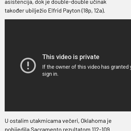
asistencija, dok je double-double učinak
također ubilježio Elfrid Payton (18p, 12a).
U ostalim utakmicama večeri, Oklahoma je
pobijedila Sacramento rezultatom 112-109.