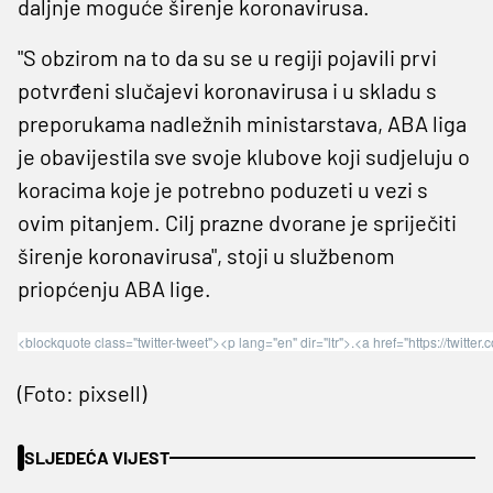
daljnje moguće širenje koronavirusa.
"S obzirom na to da su se u regiji pojavili prvi
potvrđeni slučajevi koronavirusa i u skladu s
preporukama nadležnih ministarstava, ABA liga
je obavijestila sve svoje klubove koji sudjeluju o
koracima koje je potrebno poduzeti u vezi s
ovim pitanjem. Cilj prazne dvorane je spriječiti
širenje koronavirusa", stoji u službenom
priopćenju ABA lige.
<blockquote class="twitter-tweet"><p lang="en" dir="ltr">.<a href="https://t
(Foto: pixsell)
SLJEDEĆA VIJEST