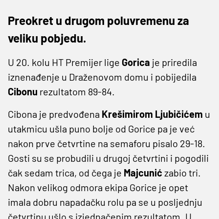
Preokret u drugom poluvremenu za
veliku pobjedu.
U 20. kolu HT Premijer lige
Gorica
je priredila
iznenađenje u Draženovom domu i pobijedila
Cibonu
rezultatom 89-84.
Cibona je predvođena
Krešimirom Ljubičićem
u
utakmicu ušla puno bolje od Gorice pa je već
nakon prve četvrtine na semaforu pisalo 29-18.
Gosti su se probudili u drugoj četvrtini i pogodili
čak sedam trica, od čega je
Majcunić
zabio tri.
Nakon velikog odmora ekipa Gorice je opet
imala dobru napadačku rolu pa se u posljednju
četvrtinu ušlo s izjednačenim rezultatom. U