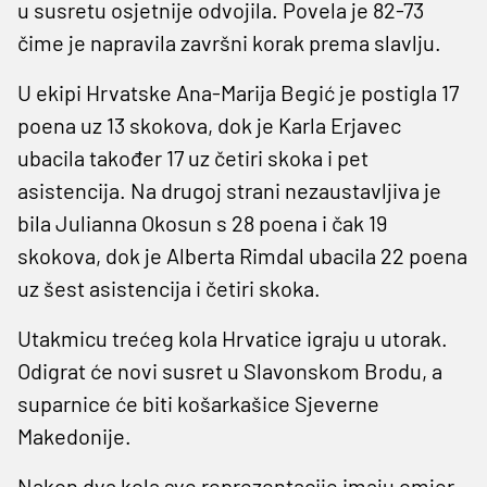
u susretu osjetnije odvojila. Povela je 82-73
čime je napravila završni korak prema slavlju.
U ekipi Hrvatske Ana-Marija Begić je postigla 17
poena uz 13 skokova, dok je Karla Erjavec
ubacila također 17 uz četiri skoka i pet
asistencija. Na drugoj strani nezaustavljiva je
bila Julianna Okosun s 28 poena i čak 19
skokova, dok je Alberta Rimdal ubacila 22 poena
uz šest asistencija i četiri skoka.
Utakmicu trećeg kola Hrvatice igraju u utorak.
Odigrat će novi susret u Slavonskom Brodu, a
suparnice će biti košarkašice Sjeverne
Makedonije.
Nakon dva kola sve reprezentacije imaju omjer