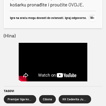
košarku pronađite i proučite
OVDJE
.
Igre na sreću mogu dovesti do ovisnosti. Igraj odgovorno.
(Hina)
TAGOVI
Premijer liga košarkaša
Cibona
KK Cedevita Junior