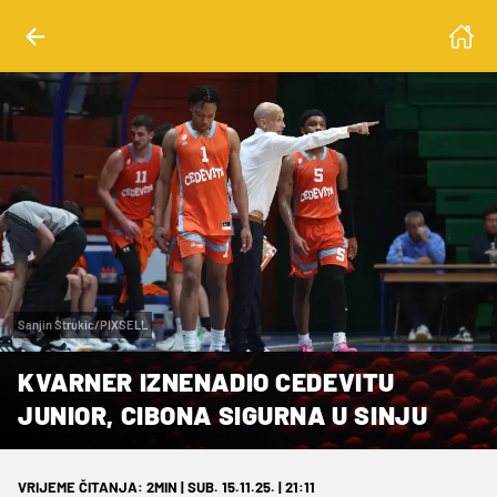
Sanjin Strukic/PIXSELL
KVARNER IZNENADIO CEDEVITU
JUNIOR, CIBONA SIGURNA U SINJU
VRIJEME ČITANJA: 2MIN | SUB. 15.11.25. | 21:11