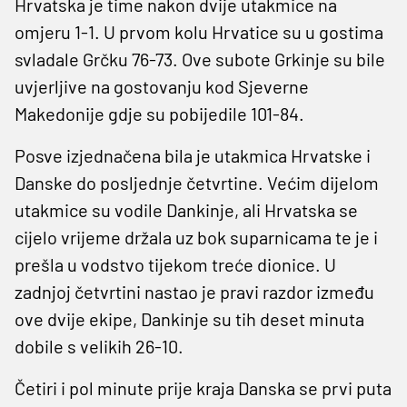
Hrvatska je time nakon dvije utakmice na
omjeru 1-1. U prvom kolu Hrvatice su u gostima
svladale Grčku 76-73. Ove subote Grkinje su bile
uvjerljive na gostovanju kod Sjeverne
Makedonije gdje su pobijedile 101-84.
Posve izjednačena bila je utakmica Hrvatske i
Danske do posljednje četvrtine. Većim dijelom
utakmice su vodile Dankinje, ali Hrvatska se
cijelo vrijeme držala uz bok suparnicama te je i
prešla u vodstvo tijekom treće dionice. U
zadnjoj četvrtini nastao je pravi razdor između
ove dvije ekipe, Dankinje su tih deset minuta
dobile s velikih 26-10.
Četiri i pol minute prije kraja Danska se prvi puta