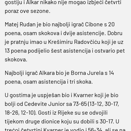
gostiju i Alkar nikako nije mogao izbjeći četvrti
poraz ove sezone.
Matej Rudan je bio najbolji igrač Cibone s 20
poena, osam skokova i dvije asistencije. Dobru
je pratnju imao u Krešimiru Radovčiću koji je uz
13 poena podijelio šest asistencija i ostvario pet
skokova.
Najbolji igrač Alkara bio je Borna Jurela s 14
poena, osam asistencija i tri skoka.
U gostima je uspješan bio i Kvarner koji je bio
bolji od Cedevite Junior sa 73-65 (13-12, 30-17,
18-26, 12-10). Gosti iz Rijeke su se odvojili
tijekom druge dionice koju su dobili s 30-17. U
trećoj četvrtini Kvarner je vodio i 56-34, ali se na