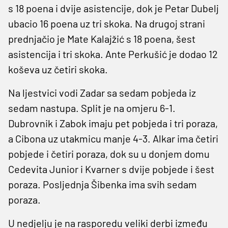
s 18 poena i dvije asistencije, dok je Petar Dubelj
ubacio 16 poena uz tri skoka. Na drugoj strani
prednjačio je Mate Kalajžić s 18 poena, šest
asistencija i tri skoka. Ante Perkušić je dodao 12
koševa uz četiri skoka.
Na ljestvici vodi Zadar sa sedam pobjeda iz
sedam nastupa. Split je na omjeru 6-1.
Dubrovnik i Zabok imaju pet pobjeda i tri poraza,
a Cibona uz utakmicu manje 4-3. Alkar ima četiri
pobjede i četiri poraza, dok su u donjem domu
Cedevita Junior i Kvarner s dvije pobjede i šest
poraza. Posljednja Šibenka ima svih sedam
poraza.
U nedjelju je na rasporedu veliki derbi između