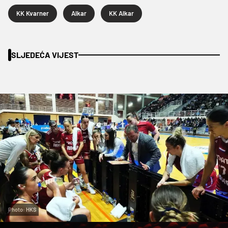
KK Kvarner
Alkar
KK Alkar
SLJEDEĆA VIJEST
Photo: HKS