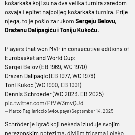
košarkaša koji su na dva velika turnira zaredom
osvajali epitet najboljeg košarkaša turnira. Prije
njega, to je pošlo za rukom
Sergeju Belovu,
Draženu Dalipagiću i Toniju Kukoču.
Players that won MVP in consecutive editions of
Eurobasket and World Cup:
Sergei Belov (EB 1969, WC 1970)
Drazen Dalipagic (EB 1977, WC 1978)
Toni Kukoc (WC 1990, EB 1991)
Dennis Schroeder (WC 2023, EB 2025)
pic.twitter.com/PfVW3mvQJd
— Marco Pagliariccio (@loupaya)
September 14, 2025
Schröder je igrač koji nekada izluđuje svojim
nerezonskim potezima, divljim tricama i olako