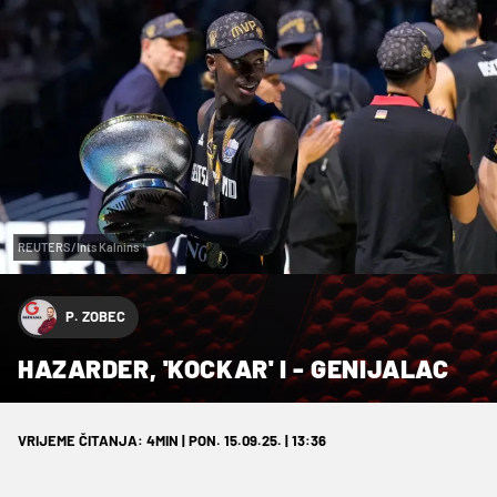
REUTERS/Ints Kalnins
P. ZOBEC
HAZARDER, 'KOCKAR' I - GENIJALAC
VRIJEME ČITANJA: 4MIN | PON. 15.09.25. | 13:36