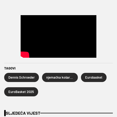
TAGOVI
Dennis Schroeder
njemačka košarkaška reprezentacija
Eurobasket
EuroBasket 2025
SLJEDEĆA VIJEST