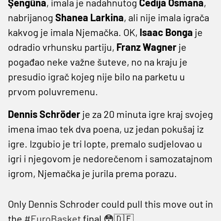
Şengüna
, imala je nadahnutog
Cedija Osmana
,
nabrijanog
Shanea Larkina
, ali nije imala igrača
kakvog je imala Njemačka. OK,
Isaac Bonga
je
odradio vrhunsku partiju,
Franz Wagner
je
pogađao neke važne šuteve, no na kraju je
presudio igrač kojeg nije bilo na parketu u
prvom poluvremenu.
Dennis Schröder
je za 20 minuta igre kraj svojeg
imena imao tek dva poena, uz jedan pokušaj iz
igre. Izgubio je tri lopte, premalo sudjelovao u
igri i njegovom je nedorečenom i samozatajnom
igrom, Njemačka je jurila prema porazu.
Only Dennis Schroder could pull this move out in
the
#EuroBasket
final 😳🇩🇪