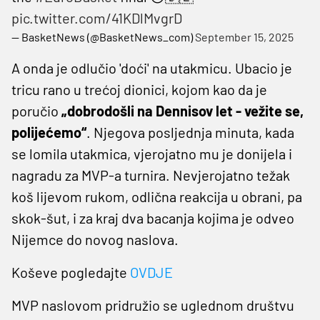
pic.twitter.com/41KDlMvgrD
— BasketNews (@BasketNews_com)
September 15, 2025
A onda je odlučio 'doći' na utakmicu. Ubacio je
tricu rano u trećoj dionici, kojom kao da je
poručio
„dobrodošli na Dennisov let - vežite se,
polijećemo“
. Njegova posljednja minuta, kada
se lomila utakmica, vjerojatno mu je donijela i
nagradu za MVP-a turnira. Nevjerojatno težak
koš lijevom rukom, odlična reakcija u obrani, pa
skok-šut, i za kraj dva bacanja kojima je odveo
Nijemce do novog naslova.
Koševe pogledajte
OVDJE
MVP naslovom pridružio se uglednom društvu