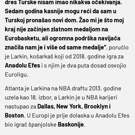
dres Turske nisam imao nikakva očekivanja.
Sedam godina kasnije mogu reći da sam u
Turskoj pronašao novi dom. Žao mi je što moj
kraj nije začinjen zlatnom medaljom na
Eurobasketu, ali ogromna podrška navijača
značila nam je i više od same medalje“
, poručio
je Larkin, košarkaš koji od 2018. godine igra za
Anadolu Efes
i s njim je dva puta dosad osvojio
Euroligu.
Atlanta je Larkina na NBA draftu 2013. godine
uzela kao 18. izbor, a Larkin je u NBA karijeri
nastupao za
Dallas, New York, Brooklyn i
Boston
. U Europi je prije dolaska u Anadolu Efes
bio igrač španjolske
Baskonije
.