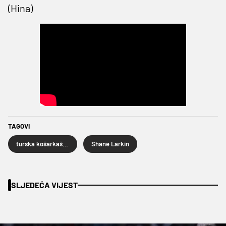
(Hina)
TAGOVI
turska košarkaška reprezentacija
Shane Larkin
SLJEDEĆA VIJEST