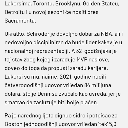
Lakersima, Torontu, Brooklynu, Golden Stateu,
Detroitu i u novoj sezoni će nositi dres
Sacramenta.
Ukratko, Schröder je dovoljno dobar za NBA, ali i
nedovoljno discipliniran da bude lider kakav je u
nacionalnoj reprezentaciji. A 32-godišnjaka je
taj stav zbog kojeg i zarađuje MVP naslove,
doveo do toga da propusti zaradu karijere.
Lakersi su mu, naime, 2021. godine nudili
četverogodišnji ugovor vrijedan 84 milijuna
dolara, što je Dennisu zvučalo kao uvreda, jer je
smatrao da zaslužuje biti bolje plaćen.
Pa je narednog ljeta dignuo sidro i potpisao za
Boston jednogodišnji ugovor vrijedan 'tek' 5,9