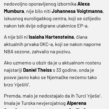
nedovoljno oporavljenog izbornika
Alexa
Mumbura
, nije bilo niti
Johannesa Voigtmanna
,
iskusnog euroligaškog centra, koji se ozlijedio
nakon tek dvije odigrane utakmice EP-a.
A nije bili ni
Isaiaha Hartensteina
, člana
aktualnih prvaka OKC-a, koji se nakon naporne
NBA sezone, zahvalio na pozivu.
Ako uzmemo u obzir da je u aktualnom rosteru
najstariji
Daniel Theiss
s 33 godine, onda je
posve jasno kako se Njemačke nećemo tako
brzo 'riješiti'.
Premda, malo je nedostajalo da ih Turci 'riješe'.
Imala je Turska nevjerojatnog
Alperena