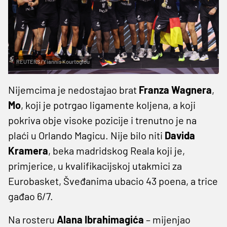
REUTERS/Yiannis Kourtoglou
Nijemcima je nedostajao brat
Franza Wagnera
,
Mo
, koji je potrgao ligamente koljena, a koji
pokriva obje visoke pozicije i trenutno je na
plaći u Orlando Magicu. Nije bilo niti
Davida
Kramera
, beka madridskog Reala koji je,
primjerice, u kvalifikacijskoj utakmici za
Eurobasket, Šveđanima ubacio 43 poena, a trice
gađao 6/7.
Na rosteru
Alana Ibrahimagića
– mijenjao