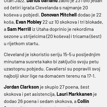
Utah Jazz.
Darius Garland
zabio je 23 i bio jedan
od četiri igrača Clevelanda s najmanje 20
koševa u pobjedi.
Donovan Mitchell
dodao je 22
koša,
Evan Mobley
22 uz 10 skokova i tri blokade,
a
Sam Merrill
iz Utaha doprinio je rekordima
sezone u strijelcima (20 koševa) i tricama (šest)
u rijetkom startu.
Cleveland je iskoristio seriju 15-5 u posljednjim
minutama susreta kako bi zaključio svoju petu
uzastopnu pobjedu. Cavaliersi su popravili svoj
najbolji skor lige na domaćem terenu na 17-1.
Jordan Clarkson
je skupio 27 poena, šest
skokova i pet asistencija,
Lauri Markkanen
je
dodao 26 poena i sedam skokova, a
Collin