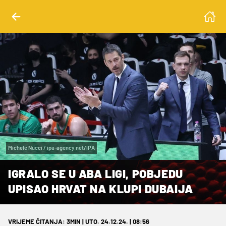
Michele Nucci / ipa-agency.net/IPA
IGRALO SE U ABA LIGI, POBJEDU
UPISAO HRVAT NA KLUPI DUBAIJA
VRIJEME ČITANJA: 3MIN | UTO. 24.12.24. | 08:56