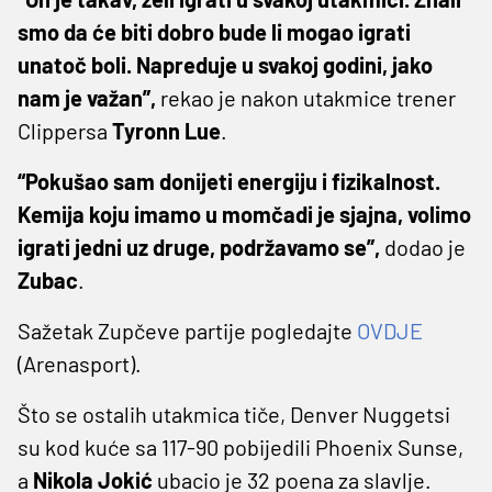
smo da će biti dobro bude li mogao igrati
unatoč boli. Napreduje u svakoj godini, jako
nam je važan”,
rekao je nakon utakmice trener
Clippersa
Tyronn Lue
.
“Pokušao sam donijeti energiju i fizikalnost.
Kemija koju imamo u momčadi je sjajna, volimo
igrati jedni uz druge, podržavamo se”,
dodao je
Zubac
.
Sažetak Zupčeve partije pogledajte
OVDJE
(Arenasport).
Što se ostalih utakmica tiče, Denver Nuggetsi
su kod kuće sa 117-90 pobijedili Phoenix Sunse,
a
Nikola Jokić
ubacio je 32 poena za slavlje.