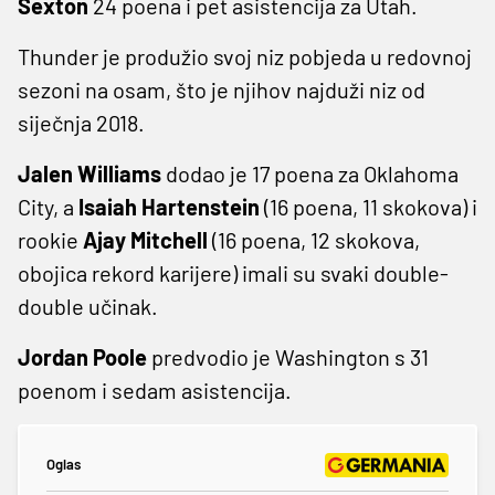
Sexton
24 poena i pet asistencija za Utah.
Thunder je produžio svoj niz pobjeda u redovnoj
sezoni na osam, što je njihov najduži niz od
siječnja 2018.
Jalen Williams
dodao je 17 poena za Oklahoma
City, a
Isaiah Hartenstein
(16 poena, 11 skokova) i
rookie
Ajay Mitchell
(16 poena, 12 skokova,
obojica rekord karijere) imali su svaki double-
double učinak.
Jordan Poole
predvodio je Washington s 31
poenom i sedam asistencija.
Oglas