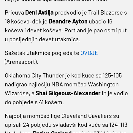
Pričuva
Deni Avdija
predvodio je Trail Blazerse s
19 koševa, dok je
Deandre Ayton
ubacio 16
koševa i devet koševa. Portland je pao osmi put
u posljednjih devet utakmica.
Sažetak utakmice pogledajte
OVDJE
(Arenasport).
Oklahoma City Thunder je kod kuće sa 125-105
nadigrao najlošiju NBA momčad Washington
Wizardse, a
Shai Gilgeous-Alexander
ih je vodio
do pobjede s 41 košem.
Najbolja momčad lige Cleveland Cavaliers su
upisali 24 pobjedu svladavši kod kuće sa 124-113