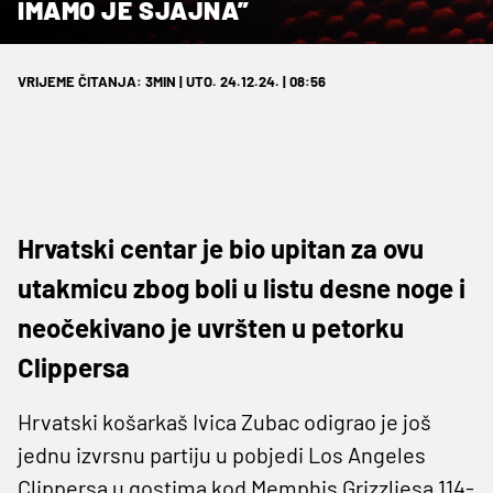
IMAMO JE SJAJNA”
VRIJEME ČITANJA: 3MIN | UTO. 24.12.24. | 08:56
Hrvatski centar je bio upitan za ovu
utakmicu zbog boli u listu desne noge i
neočekivano je uvršten u petorku
Clippersa
Hrvatski košarkaš Ivica Zubac odigrao je još
jednu izvrsnu partiju u pobjedi Los Angeles
Clippersa u gostima kod Memphis Grizzliesa 114-