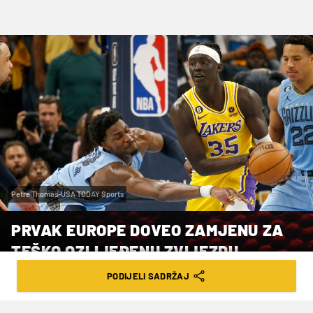
Petre Thomas-USA TODAY Sports
PRVAK EUROPE DOVEO ZAMJENU ZA
TEŠKO OZLIJEĐENU ZVIJEZDU
PODIJELI SADRŽAJ
VRIJEME ČITANJA: 3MIN | UTO. 24.12.24. | 08:56