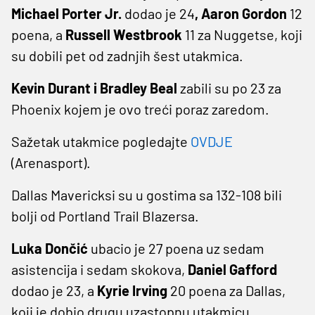
Michael Porter Jr.
dodao je 24
, Aaron Gordon
12
poena, a
Russell Westbrook
11 za Nuggetse, koji
su dobili pet od zadnjih šest utakmica.
Kevin Durant i Bradley Beal
zabili su po 23 za
Phoenix kojem je ovo treći poraz zaredom.
Sažetak utakmice pogledajte
OVDJE
(Arenasport).
Dallas Mavericksi su u gostima sa 132-108 bili
bolji od Portland Trail Blazersa.
Luka Dončić
ubacio je 27 poena uz sedam
asistencija i sedam skokova,
Daniel Gafford
dodao je 23, a
Kyrie Irving
20 poena za Dallas,
koji je dobio drugu uzastopnu utakmicu.