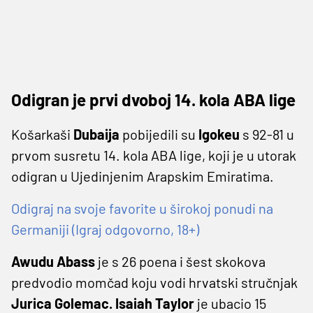
Odigran je prvi dvoboj 14. kola ABA lige
Košarkaši
Dubaija
pobijedili su
Igokeu
s 92-81 u
prvom susretu 14. kola ABA lige, koji je u utorak
odigran u Ujedinjenim Arapskim Emiratima.
Odigraj na svoje favorite u širokoj ponudi na
Germaniji (Igraj odgovorno, 18+)
Awudu Abass
je s 26 poena i šest skokova
predvodio momčad koju vodi hrvatski stručnjak
Jurica Golemac. Isaiah Taylor
je ubacio 15