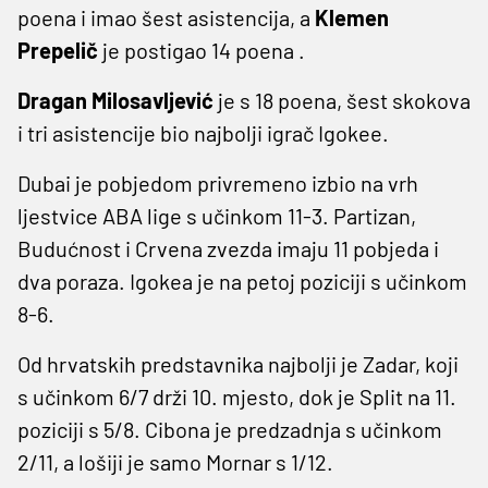
poena i imao šest asistencija, a
Klemen
Prepelič
je postigao 14 poena .
Dragan Milosavljević
je s 18 poena, šest skokova
i tri asistencije bio najbolji igrač Igokee.
Dubai je pobjedom privremeno izbio na vrh
ljestvice ABA lige s učinkom 11-3. Partizan,
Budućnost i Crvena zvezda imaju 11 pobjeda i
dva poraza. Igokea je na petoj poziciji s učinkom
8-6.
Od hrvatskih predstavnika najbolji je Zadar, koji
s učinkom 6/7 drži 10. mjesto, dok je Split na 11.
poziciji s 5/8. Cibona je predzadnja s učinkom
2/11, a lošiji je samo Mornar s 1/12.