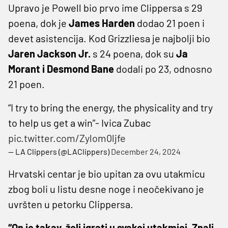
Upravo je Powell bio prvo ime Clippersa s 29
poena, dok je
James Harden
dodao 21 poen i
devet asistencija. Kod Grizzliesa je najbolji bio
Jaren Jackson Jr.
s 24 poena, dok su
Ja
Morant i Desmond Bane
dodali po 23, odnosno
21 poen.
“I try to bring the energy, the physicality and try
to help us get a win”- Ivica Zubac
pic.twitter.com/Zylom0ljfe
— LA Clippers (@LAClippers)
December 24, 2024
Hrvatski centar je bio upitan za ovu utakmicu
zbog boli u listu desne noge i neočekivano je
uvršten u petorku Clippersa.
“On je takav, želi igrati u svakoj utakmici. Znali