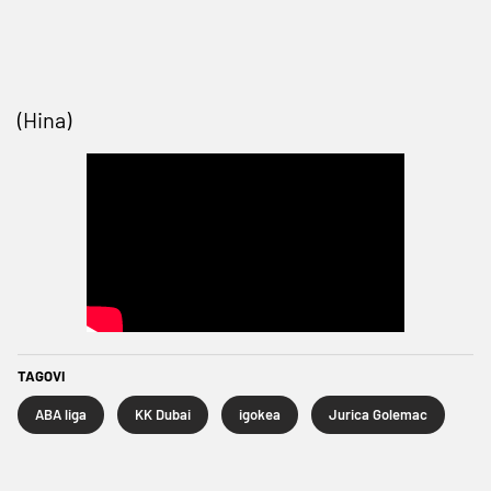
(Hina)
TAGOVI
ABA liga
KK Dubai
igokea
Jurica Golemac