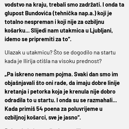
vodstvo na kraju, trebali smo zadržati. I onda ta
glupost Bundovića (tehnička nap.a.) koji je
totalno nespreman i koji nije za ozbiljnu
košarku... Slijedi nam utakmica u Ljubljani,
idemo se pripremiti za to“.
Ulazak u utakmicu? Što se dogodilo na startu
kada je Ilirija otišla na visoku prednost?
„Pa iskreno nemam pojma. Svaki dan smo im
objašnjavali što oni rade, da imaju dobre linije
kretanja i petorka koja je krenula nije dobro
odradila to u startu. I onda su se razmahali...
Kada primiš 54 poena za poluvrijeme u
ozbiljnoj košarci, sve je jasno“.