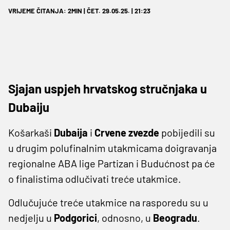
VRIJEME ČITANJA: 2MIN | ČET. 29.05.25. | 21:23
Sjajan uspjeh hrvatskog stručnjaka u
Dubaiju
Košarkaši
Dubaija
i
Crvene zvezde
pobijedili su
u drugim polufinalnim utakmicama doigravanja
regionalne ABA lige Partizan i Budućnost pa će
o finalistima odlučivati treće utakmice.
Odlučujuće treće utakmice na rasporedu su u
nedjelju u
Podgorici
, odnosno, u
Beogradu
.