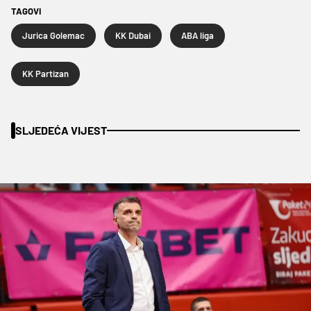
TAGOVI
Jurica Golemac
KK Dubai
ABA liga
KK Partizan
SLJEDEĆA VIJEST