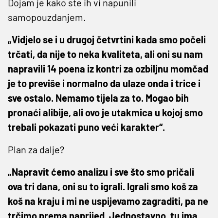
Dojam je kako ste ih vi napunili
samopouzdanjem.
„Vidjelo se i u drugoj četvrtini kada smo počeli
trčati, da nije to neka kvaliteta, ali oni su nam
napravili 14 poena iz kontri za ozbiljnu momčad
je to previše i normalno da ulaze onda i trice i
sve ostalo. Nemamo tijela za to. Mogao bih
pronaći alibije, ali ovo je utakmica u kojoj smo
trebali pokazati puno veći karakter“.
Plan za dalje?
„Napravit ćemo analizu i sve što smo pričali
ova tri dana, oni su to igrali. Igrali smo koš za
koš na kraju i mi ne uspijevamo zagraditi, pa ne
trčimo prema naprijed. Jednostavno, tu ima