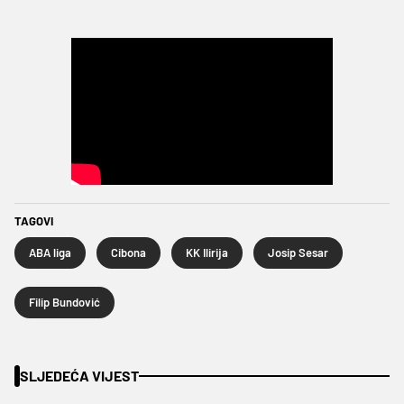
TAGOVI
ABA liga
Cibona
KK Ilirija
Josip Sesar
Filip Bundović
SLJEDEĆA VIJEST