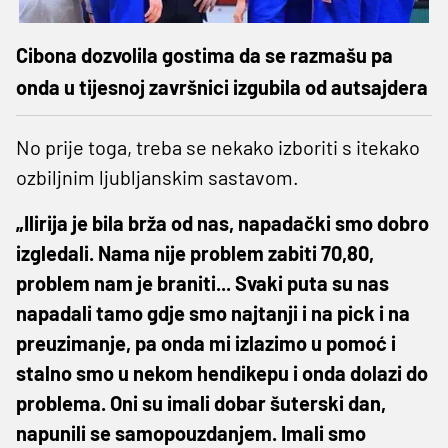
Cibona dozvolila gostima da se razmašu pa
onda u tijesnoj završnici izgubila od autsajdera
No prije toga, treba se nekako izboriti s itekako
ozbiljnim ljubljanskim sastavom.
„Ilirija je bila brža od nas, napadački smo dobro
izgledali. Nama nije problem zabiti 70,80,
problem nam je braniti... Svaki puta su nas
napadali tamo gdje smo najtanji i na pick i na
preuzimanje, pa onda mi izlazimo u pomoć i
stalno smo u nekom hendikepu i onda dolazi do
problema. Oni su imali dobar šuterski dan,
napunili se samopouzdanjem. Imali smo