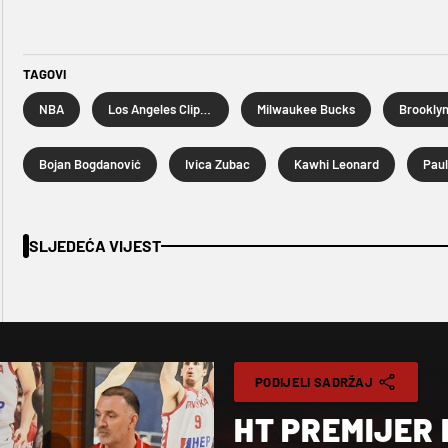
TAGOVI
NBA
Los Angeles Clippers
Milwaukee Bucks
Brooklyn
Bojan Bogdanović
Ivica Zubac
Kawhi Leonard
Paul
SLJEDEĆA VIJEST
PODIJELI SADRŽAJ
HT PREMIJER 