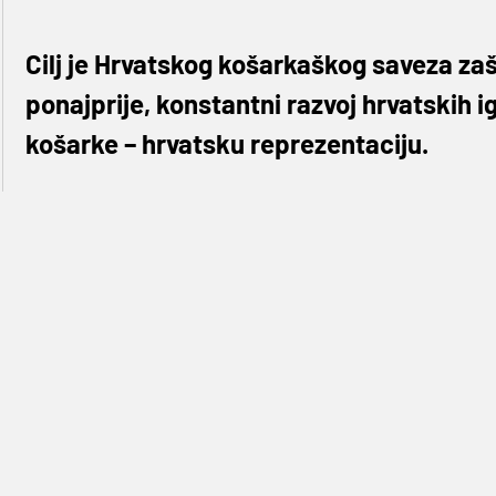
Cilj je Hrvatskog košarkaškog saveza zašt
ponajprije, konstantni razvoj hrvatskih 
košarke – hrvatsku reprezentaciju.
Sezona 2020/21 je za HT Premijer ligu završena. Pr
je, usprkos svim izazovima epidemiološke i poslj
kraju. Sama neizvjesna završnica između KK Zadra 
polučila dokazuju da je HT Premijer liga kvalitetan
Na tragu ulaganja i podizanja kvalitete svih razina
sastanak Upravnog odbora HKS-a, a potom i sast
lige na kojem su izložene dvije opcije natjecanja
Cilj je Hrvatskog košarkaškog saveza zaštita nacio