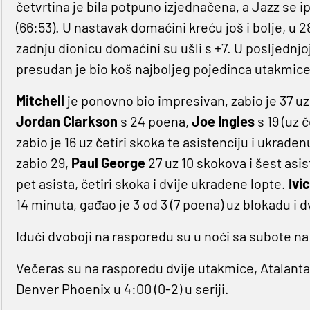
četvrtina je bila potpuno izjednačena, a Jazz se 
(66:53). U nastavak domaćini kreću još i bolje, u 2
zadnju dionicu domaćini su ušli s +7. U posljednjo
presudan je bio koš najboljeg pojedinca utakmic
Mitchell
je ponovno bio impresivan, zabio je 37 uz č
Jordan Clarkson
s 24 poena,
Joe Ingles
s 19 (uz č
zabio je 16 uz četiri skoka te asistenciju i ukrade
zabio 29,
Paul George
27 uz 10 skokova i šest asis
pet asista, četiri skoka i dvije ukradene lopte.
Ivi
14 minuta, gađao je 3 od 3 (7 poena) uz blokadu i d
Idući dvoboji na rasporedu su u noći sa subote na
Večeras su na rasporedu dvije utakmice, Atalanta do
Denver Phoenix u 4:00 (0-2) u seriji.