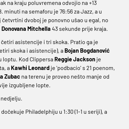
ipak na kraju poluvremena odvojio na +13
8. minuti na semaforu je 76:56 za Jazz, a u
j četvrtini dvoboj je ponovno ušao u egal, no
e
Donovana Mitchella
43 sekunde prije kraja.
etiri asistencije i tri skoka. Pratio ga je
etiri skoka i asistencije), a
Bojan Bogdanović
nu loptu. Kod Clippersa
Reggie Jackson
je
ta, a
Kawhi Leonard
je 'podbacio' s 21 poenom,
ca Zubac
na terenu je proveo nešto manje od
vije izgubljene lopte.
 nedjelju.
čekuje Philadelphiju u 1:30 (1-1 u seriji), a