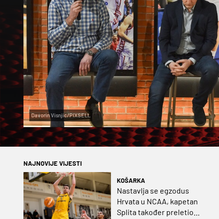
Davorin Visnjic/PIXSELL
NAJNOVIJE VIJESTI
KOŠARKA
Nastavlja se egzodus
Hrvata u NCAA, kapetan
Splita također preletio