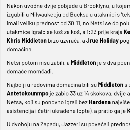
Nakon uvodne dvije pobjede u Brooklynu, u kojem
izgubili u Milwaukeeju od Bucksa u utakmici s 'tek
imali veliku prednost od 30:11, no Netsi se do p
utakmice igralo se koš za koš, a 1:23 prije kraja
Ke
Khris Middleton
brzo uzvraća, a
Jrue Holiday
poga
domaćina.
Netsi potom nisu zabili, a
Middleton
je s dva poe
domaće momčadi.
Najbolji u redovima domaćina bili su
Middleton
s 
Antetokounmpo
je zabio 33 uz 14 skokova, dvije as
Netsa, koji su ponovno igrali bez
Hardena
najviše
asistencija i četiri ukradene lopte), a pratio ga je
K
U dvoboju na Zapadu, Jazzeri su povećali predno