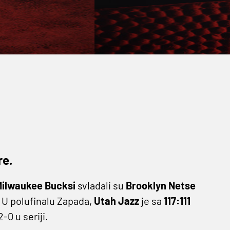
re.
ilwaukee Bucksi
svladali su
Brooklyn Netse
2. U polufinalu Zapada,
Utah Jazz
je sa
117:111
-0 u seriji.