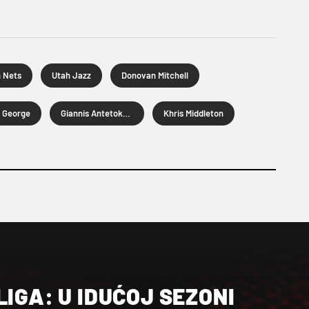
 Nets
Utah Jazz
Donovan Mitchell
 George
Giannis Antetokounmpo
Khris Middleton
LIGA: U IDUĆOJ SEZONI