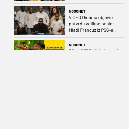
Atlantik
NOGOMET
VIDEO Dinamo objavio
potvrdu velikog posla:
Mladi Francuz iz PSG-a
zadužio dres Plavih!
NOGOMET
TRANSFERI (8. kolovoza):
Benfica prihvatila dvije
ponude za Ivanovića, tri
kluba u borbi za potpis
Šutala
OSTALO
Kraj s 32 godine:
Umirovio se igrač koji je
Hrvatsku skoro koštao
svjetskog zlata
RUKOMET
Novi poraz mladih
rukometaša i borba za