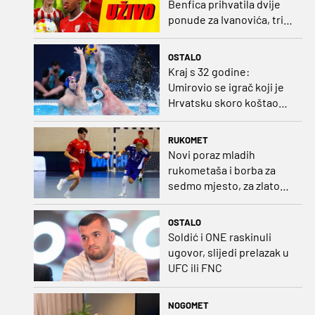
Benfica prihvatila dvije
ponude za Ivanovića, tri
kluba u borbi za potpis
Šutala
OSTALO
Kraj s 32 godine:
Umirovio se igrač koji je
Hrvatsku skoro koštao
svjetskog zlata
RUKOMET
Novi poraz mladih
rukometaša i borba za
sedmo mjesto, za zlato
se bore Slovenci i
Nijemci
OSTALO
Soldić i ONE raskinuli
ugovor, slijedi prelazak u
UFC ili FNC
NOGOMET