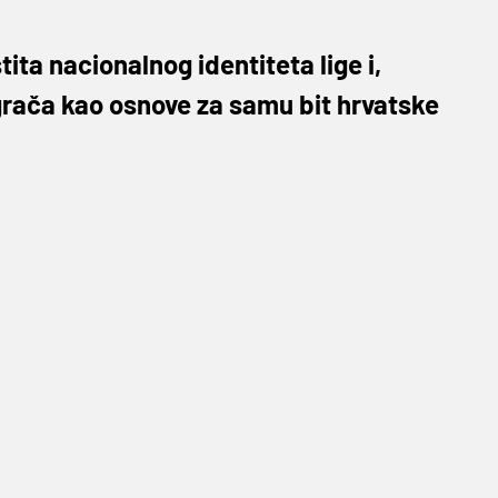
ita nacionalnog identiteta lige i,
igrača kao osnove za samu bit hrvatske
va je to sezona u kojoj su odigrana 33 kola te
edično financijske prirode, uspješno privedena
i KK Splita te izvanredan interes koji je
 proizvod u kojeg vrijedi ulagati.
 organizacije natjecanja, jučer je održan
anak s predstavnicima klubova HT Premijer
 za sezonu 2021/22, kao i za naredne sezone.
nalnog identiteta lige i, ponajprije, konstantni