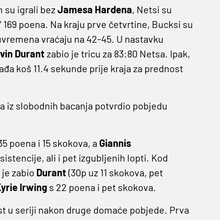
 su igrali bez
Jamesa Hardena
, Netsi su
' 169 poena. Na kraju prve četvrtine, Bucksi su
oluvremena vraćaju na 42-45. U nastavku
vin Durant
zabio je tricu za 83:80 Netsa. Ipak,
đa koš 11.4 sekunde prije kraja za prednost
na iz slobodnih bacanja potvrdio pobjedu
35 poena i 15 skokova, a
Giannis
istencije, ali i pet izgubljenih lopti. Kod
 je zabio
Durant
(30p uz 11 skokova, pet
yrie Irwing
s 22 poena i pet skokova.
st u seriji nakon druge domaće pobjede. Prva