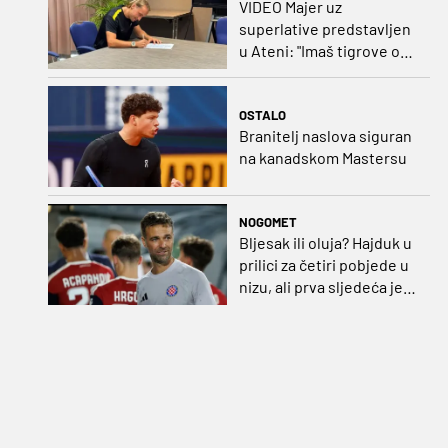
VIDEO Majer uz
superlative predstavljen
u Ateni: "Imaš tigrove oči,
vrlo si inteligentan"
OSTALO
Branitelj naslova siguran
na kanadskom Mastersu
NOGOMET
Bljesak ili oluja? Hajduk u
prilici za četiri pobjede u
nizu, ali prva sljedeća je
najvažnija