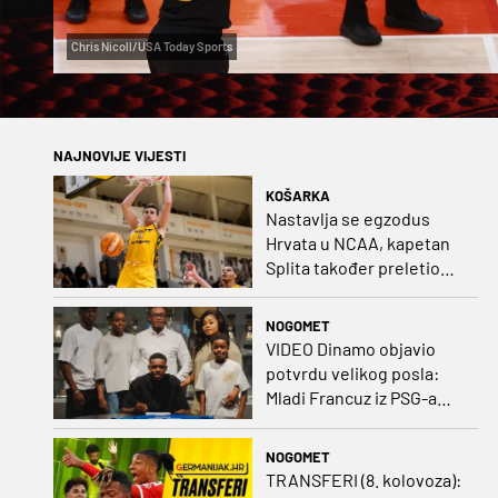
Chris Nicoll/USA Today Sports
NAJNOVIJE VIJESTI
KOŠARKA
Nastavlja se egzodus
Hrvata u NCAA, kapetan
Splita također preletio
Atlantik
NOGOMET
VIDEO Dinamo objavio
potvrdu velikog posla:
Mladi Francuz iz PSG-a
zadužio dres Plavih!
NOGOMET
TRANSFERI (8. kolovoza):