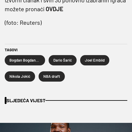
možete pronaći
OVDJE
(foto: Reuters)
TAGOVI
Bogdan Bogdanović
Dario Šarić
Joel Embiid
Nikola Jokić
NBA draft
SLJEDEĆA VIJEST