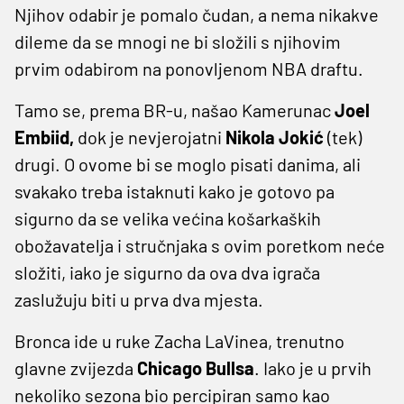
Njihov odabir je pomalo čudan, a nema nikakve
dileme da se mnogi ne bi složili s njihovim
prvim odabirom na ponovljenom NBA draftu.
Tamo se, prema BR-u, našao Kamerunac
Joel
Embiid,
dok je nevjerojatni
Nikola Jokić
(tek)
drugi. O ovome bi se moglo pisati danima, ali
svakako treba istaknuti kako je gotovo pa
sigurno da se velika većina košarkaških
obožavatelja i stručnjaka s ovim poretkom neće
složiti, iako je sigurno da ova dva igrača
zaslužuju biti u prva dva mjesta.
Bronca ide u ruke Zacha LaVinea, trenutno
glavne zvijezda
Chicago Bullsa
. Iako je u prvih
nekoliko sezona bio percipiran samo kao