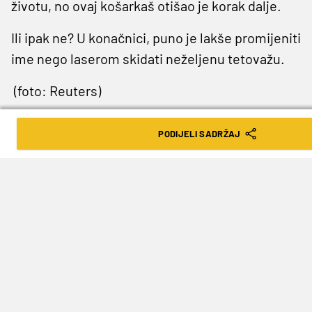
životu, no ovaj košarkaš otišao je korak dalje.
Ili ipak ne? U konačnici, puno je lakše promijeniti
ime nego laserom skidati neželjenu tetovažu.
(foto: Reuters)
PODIJELI SADRŽAJ
TAGOVI
Metta World Peace
Ron Artest
Metta Sandiford-Artest
SLJEDEĆA VIJEST