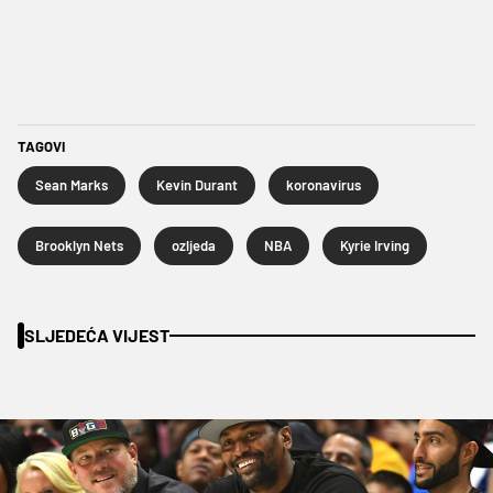
TAGOVI
Sean Marks
Kevin Durant
koronavirus
Brooklyn Nets
ozljeda
NBA
Kyrie Irving
SLJEDEĆA VIJEST