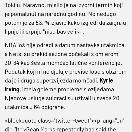
Tokiju. Naravno, mislio je na izvorni termin koji
je pomaknut na narednu godinu. No nedugo
potom je za
ESPN
izjavio kako izgledi da zaigra u
lipnju ili srpnju ''nisu baš veliki''.
NBA još nije odredila datum nastavka utakmica,
a Netsi su prekid sezone dočekali s omjerom
30-34 kao šesta momčad Istične konferencije.
Podatak koji ni ne djeluje previše loše s obzirom
da je i druga superzvijezda momčadi,
Kyrie
Irving
, imala goleme probleme s ozljedama.
Njegove usluge suigrači su uživali u svega 20
utakmica u 64 odigrane.
<blockquote class="twitter-tweet"><p lang="en"
dir="ltr">Sean Marks repeatedly had said the