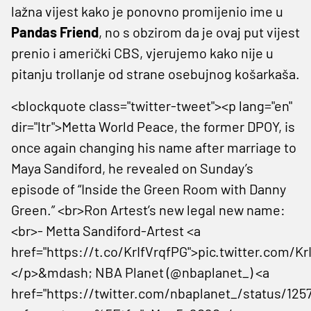
lažna vijest kako je ponovno promijenio ime u
Pandas Friend
, no s obzirom da je ovaj put vijest
prenio i američki CBS, vjerujemo kako nije u
pitanju trollanje od strane osebujnog košarkaša.
<blockquote class="twitter-tweet"><p lang="en"
dir="ltr">Metta World Peace, the former DPOY, is
once again changing his name after marriage to
Maya Sandiford, he revealed on Sunday’s
episode of “Inside the Green Room with Danny
Green.” <br>Ron Artest’s new legal new name:
<br>- Metta Sandiford-Artest <a
href="https://t.co/KrIfVrqfPG">pic.twitter.com/K
</p>&mdash; NBA Planet (@nbaplanet_) <a
href="https://twitter.com/nbaplanet_/status/125