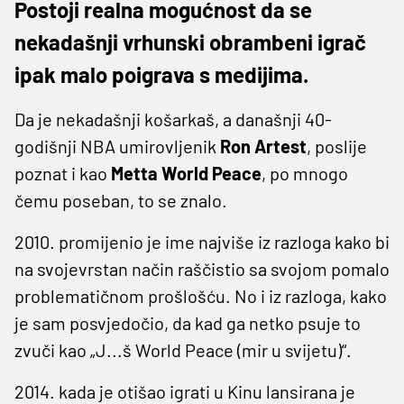
Postoji realna mogućnost da se
nekadašnji vrhunski obrambeni igrač
ipak malo poigrava s medijima.
Da je nekadašnji košarkaš, a današnji 40-
godišnji NBA umirovljenik
Ron Artest
, poslije
poznat i kao
Metta World Peace
, po mnogo
čemu poseban, to se znalo.
2010. promijenio je ime najviše iz razloga kako bi
na svojevrstan način raščistio sa svojom pomalo
problematičnom prošlošću. No i iz razloga, kako
je sam posvjedočio, da kad ga netko psuje to
zvuči kao „J...š World Peace (mir u svijetu)“.
2014. kada je otišao igrati u Kinu lansirana je