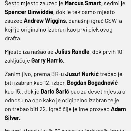
Šesto mjesto zauzeo je
Marcus Smart
, sedmi je
Spencer Dinwiddie
, dok je tek osmo mjesto
zauzeo
Andrew Wiggins
, današnji igrač GSW-a
koji je originalno izabran kao prvi pick ovog
drafta.
Mjesto iza našao se
Julius Randle
, dok prvih 10
zaključuje
Garry Harris.
Zanimljivo, prema BR-u
Jusuf Nurkić
trebao je
biti izabran kao 12. izbor,
Bogdan Bogadnović
kao 15., dok je
Dario Šarić
pao za deset mjesta u
odnosu na ono kako je originalno izabran te je
on trebao biti 22. igrač čije je ime prozvao
Adam
Silver.
Izvorni članak i svih 30 ponovno izabranih igrača