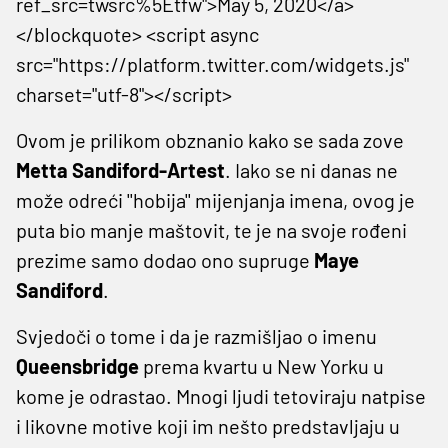
ref_src=twsrc%5Etfw">May 5, 2020</a>
</blockquote> <script async
src="https://platform.twitter.com/widgets.js"
charset="utf-8"></script>
Ovom je prilikom obznanio kako se sada zove
Metta Sandiford-Artest
. Iako se ni danas ne
može odreći ''hobija'' mijenjanja imena, ovog je
puta bio manje maštovit, te je na svoje rođeni
prezime samo dodao ono supruge
Maye
Sandiford
.
Svjedoči o tome i da je razmišljao o imenu
Queensbridge
prema kvartu u New Yorku u
kome je odrastao. Mnogi ljudi tetoviraju natpise
i likovne motive koji im nešto predstavljaju u