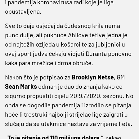
i pandemija koronavirusa radi koje je liga
obustavljena.
Sve to daje osjećaj da čudesnog krila nema
puno dulje, ali puknuće Ahilove tetive jedna je
od najtežih ozljeda u košarci te zaljubljenici u
ovaj sport jedva čekaju vidjeti Duranta ponovno
kaka para mrežice i drma obruče.
Nakon što je potpisao za
Brooklyn Netse
, GM
Sean Marks
odmah je dao do znanja kako će
sigurno propustiti cijelu 2019./2020. sezonu. No
onda se dogodila pandemija i izrodilo se pitanja
hoće li trostruki najbolji strijelac lige zaigrati u
slučaju da se utakmice nastave za vrijeme ljeta.
„To je pitanje od 110 milijuna dolara.“,
rekao